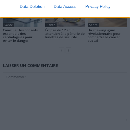
Data Deletion
Data Access
Privacy Policy
Santé
Santé
Santé
Canicule : les conseils
Éclipse du 12 août :
Un chewing-gum
essentiels des
attention à la pénurie de
révolutionnaire pour
cardiologues pour
lunettes de sécurité
combattre le cancer
éviter le danger
buccal
LAISSER UN COMMENTAIRE