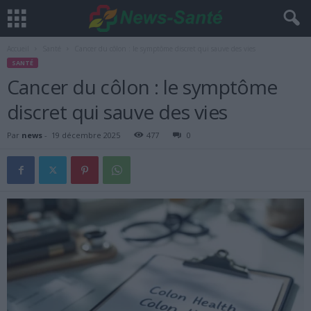
Accueil
Santé
Cancer du côlon : le symptôme discret qui sauve des vies
SANTÉ
Cancer du côlon : le symptôme
discret qui sauve des vies
Par
news
-
19 décembre 2025
477
0