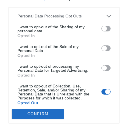
third parties.
Personal Data Processing Opt Outs
I want to opt-out of the Sharing of my
Article précédent
Article suivant
personal data.
Opted In
Fêtes : une explosion des
Alzheimer : la vérité
infarctus, attention aux
choquante sur cette
I want to opt-out of the Sale of my
excès qui mettent le cœur
maladie qui touche
Personal Data.
en danger
surtout les femmes
Opted In
I want to opt-out of processing my
Personal Data for Targeted Advertising.
Opted In
I want to opt-out of Collection, Use,
Retention, Sale, and/or Sharing of my
Personal Data that Is Unrelated with the
Purposes for which it was collected.
news
Opted Out
CONFIRM
ARTICLES CONNEXES
PLUS DE L'AUTEUR