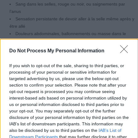
Sang dans les selles, rouge ou noir, ou saignements par
l’anus
Sensation persistante de devoir aller à la selle même après y
être allé
Douleurs abdominales, ballonnements ou masse dans le
ventre
Perte de poids inexpliquée
Do Not Process My Personal Information
Fatigue intense ou essoufflement, signes d’anémie
If you wish to opt-out of the sale, sharing to third parties, or
Le NHS recommande vivement de consulter un médecin si ces
processing of your personal or sensitive information for
symptômes persistent plus de trois semaines. Il faut aussi faire
targeted advertising by us, please use the below opt-out
section to confirm your selection. Please note that after your
attention si les selles sont noires ou rouge foncé, ou si le
opt-out request is processed you may continue seeing
saignement est abondant.
interest-based ads based on personal information utilized by
us or personal information disclosed to third parties prior to
En cas de doute, il ne faut pas hésiter à demander un rendez-vous
your opt-out. You may separately opt-out of the further
médical rapidement. La détection précoce augmente
disclosure of your personal information by third parties on the
considérablement les chances de traitement efficace.
IAB’s list of downstream participants. This information may
also be disclosed by us to third parties on the
IAB’s List of
Downstream Participants
that may further disclose it to other