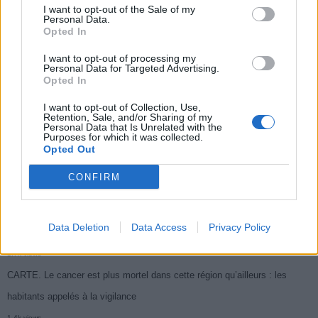
I want to opt-out of the Sale of my
Populaires
Personal Data.
Opted In
I want to opt-out of processing my
Médicament retiré en urgence pour risques graves et données falsifiées
Personal Data for Targeted Advertising.
Opted In
3k views
Ce cancer mortel explose chez les personnes nées après 1980 : le
I want to opt-out of Collection, Use,
Retention, Sale, and/or Sharing of my
symptôme à repérer
Personal Data that Is Unrelated with the
Purposes for which it was collected.
1.9k views
Opted Out
Je suis cardiologue et voici le seul chocolat que je valide : c’est le
CONFIRM
meilleur pour le cœur
1.7k views
Data Deletion
Data Access
Privacy Policy
Cancer du foie : Symptômes silencieux mais vitaux à connaître
1.7k views
CARTE. Le cancer est plus mortel dans cette région qu’ailleurs : les
habitants appelés à la vigilance
1.4k views