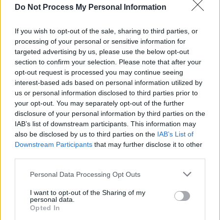
Do Not Process My Personal Information
If you wish to opt-out of the sale, sharing to third parties, or
processing of your personal or sensitive information for
targeted advertising by us, please use the below opt-out
News Santé
section to confirm your selection. Please note that after your
https://news-sante.fr
opt-out request is processed you may continue seeing
interest-based ads based on personal information utilized by
us or personal information disclosed to third parties prior to
ARTICLES CONNEXES
PLUS DE L'AUTEUR
your opt-out. You may separately opt-out of the further
disclosure of your personal information by third parties on the
IAB’s list of downstream participants. This information may
also be disclosed by us to third parties on the
IAB’s List of
Downstream Participants
that may further disclose it to other
third parties.
Santé
Santé
Santé
Canicule : les conseils
Éclipse du 12 août :
Un chewing-gum
essentiels des
attention à la pénurie de
révolutionnaire pour
Personal Data Processing Opt Outs
cardiologues pour
lunettes de sécurité
combattre le cancer
éviter le danger
buccal
I want to opt-out of the Sharing of my
personal data.
Opted In