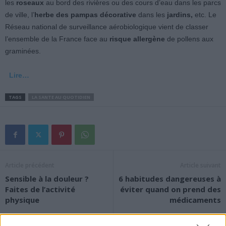
les
roseaux
au bord des rivières ou des cours d’eau dans les parcs
de ville, l’
herbe des pampas décorative
dans les
jardins,
etc. Le
Réseau national de surveillance aérobiologique vient de classer
l’ensemble de la France face au
risque allergène
de pollens aux
graminées.
Lire…
TAGS
LA SANTE AU QUOTIDIEN
Article précédent
Article suivant
Sensible à la douleur ?
6 habitudes dangereuses à
Faites de l’activité
éviter quand on prend des
physique
médicaments