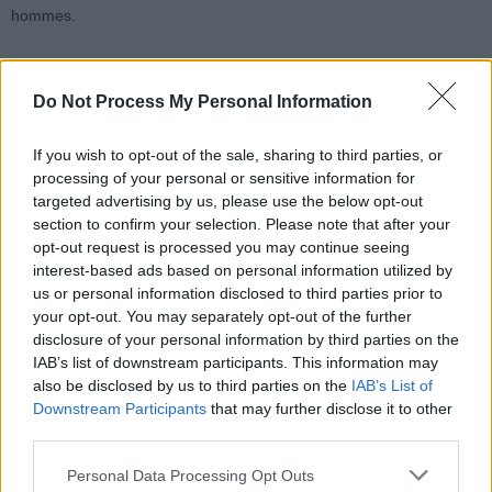
hommes.
Il faut aussi noter que ces estimations reposent sur des enquêtes
déclaratives, qui comportent une marge d’erreur. La pandémie de
Do Not Process My Personal Information
Covid-19 a temporairement freiné la progression de l’espérance de
vie, mais elle a ensuite été partiellement rattrapée. La tendance à
If you wish to opt-out of the sale, sharing to third parties, or
long terme montre que la France se situe parmi les pays
processing of your personal or sensitive information for
européens où la durée de vie sans incapacité à 65 ans est
targeted advertising by us, please use the below opt-out
section to confirm your selection. Please note that after your
supérieure à la moyenne de l’UE-27. Cependant, ces chiffres
opt-out request is processed you may continue seeing
restent des moyennes, et ne garantissent pas une expérience
interest-based ads based on personal information utilized by
individuelle identique.
us or personal information disclosed to third parties prior to
your opt-out. You may separately opt-out of the further
disclosure of your personal information by third parties on the
IAB’s list of downstream participants. This information may
also be disclosed by us to third parties on the
IAB’s List of
Downstream Participants
that may further disclose it to other
third parties.
Article précédent
Article suivant
8 Habitudes Simples pour
Cancer en hausse :
Personal Data Processing Opt Outs