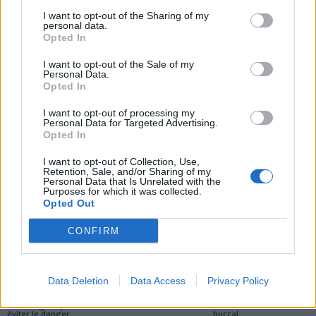
Booster votre Santé au
pourquoi le nombre de
I want to opt-out of the Sharing of my
Quotidien
nouveaux cas a doublé
personal data.
depuis 1990
Opted In
I want to opt-out of the Sale of my
Personal Data.
Opted In
I want to opt-out of processing my
Personal Data for Targeted Advertising.
Opted In
news
I want to opt-out of Collection, Use,
Retention, Sale, and/or Sharing of my
Personal Data that Is Unrelated with the
ARTICLES CONNEXES
PLUS DE L'AUTEUR
Purposes for which it was collected.
Opted Out
CONFIRM
Santé
Santé
Santé
Data Deletion
Data Access
Privacy Policy
Canicule : les conseils
Éclipse du 12 août :
Un chewing-gum
essentiels des
attention à la pénurie de
révolutionnaire pour
cardiologues pour
lunettes de sécurité
combattre le cancer
éviter le danger
buccal