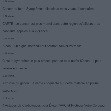
1.7k views
Cancer du foie : Symptômes silencieux mais vitaux à connaître
1.7k views
CARTE. Le cancer est plus mortel dans cette région qu’ailleurs : les
habitants appelés à la vigilance
1.4k views
Alcool : un signe inattendu qui pourrait sauver votre vie
1.4k views
C’est le symptôme le plus préoccupant de tous après 60 ans : il peut
révéler un cancer
1.3k views
Arthrose du genou : la vérité choquante sur cette maladie en pleine
expansion
1.3k views
4 Astuces de Cardiologues pour Éviter l’AVC et Protéger Votre Cerveau