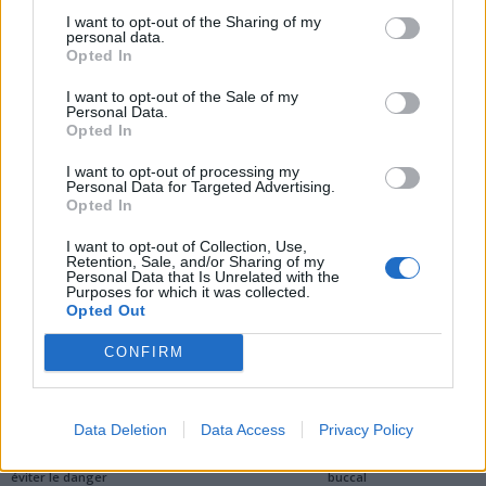
efficacement cet été : 6
combien d’années vous
I want to opt-out of the Sharing of my
astuces incontournables
pouvez encore espérer
personal data.
vivre en France
Opted In
I want to opt-out of the Sale of my
Personal Data.
Opted In
I want to opt-out of processing my
Personal Data for Targeted Advertising.
Opted In
news
I want to opt-out of Collection, Use,
Retention, Sale, and/or Sharing of my
Personal Data that Is Unrelated with the
ARTICLES CONNEXES
PLUS DE L'AUTEUR
Purposes for which it was collected.
Opted Out
CONFIRM
Santé
Santé
Santé
Data Deletion
Data Access
Privacy Policy
Canicule : les conseils
Éclipse du 12 août :
Un chewing-gum
essentiels des
attention à la pénurie de
révolutionnaire pour
cardiologues pour
lunettes de sécurité
combattre le cancer
éviter le danger
buccal