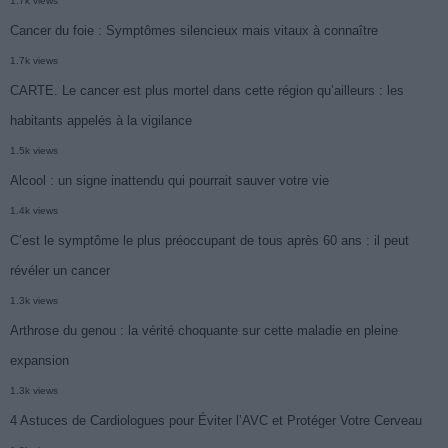
1.7k views
Cancer du foie : Symptômes silencieux mais vitaux à connaître
1.7k views
CARTE. Le cancer est plus mortel dans cette région qu’ailleurs : les
habitants appelés à la vigilance
1.5k views
Alcool : un signe inattendu qui pourrait sauver votre vie
1.4k views
C’est le symptôme le plus préoccupant de tous après 60 ans : il peut
révéler un cancer
1.3k views
Arthrose du genou : la vérité choquante sur cette maladie en pleine
expansion
1.3k views
4 Astuces de Cardiologues pour Éviter l’AVC et Protéger Votre Cerveau