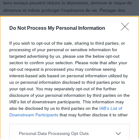
liens sociaux peuvent réduire la dépression, diminuer le risque de
démence et même prolonger l’espérance de vie. Partager des
repas favorise donc la santé à long terme.
Do Not Process My Personal Information
8. Pratiquer un jeûne régulier avec modération
Le jeûne intermittent, adapté à chacun, peut aider à mieux
If you wish to opt-out of the sale, sharing to third parties, or
contrôler son poids et sa glycémie. Le Dr Perry souligne que cette
processing of your personal or sensitive information for
pratique trouve ses racines dans notre histoire évolutive, où la
targeted advertising by us, please use the below opt-out
nourriture était souvent rare. Aujourd’hui, dans un monde où la
section to confirm your selection. Please note that after your
opt-out request is processed you may continue seeing
nourriture abonde, cette approche peut avoir des bénéfices si elle
interest-based ads based on personal information utilized by
est pratiquée avec prudence.
us or personal information disclosed to third parties prior to
your opt-out. You may separately opt-out of the further
disclosure of your personal information by third parties on the
IAB’s list of downstream participants. This information may
also be disclosed by us to third parties on the
IAB’s List of
Downstream Participants
that may further disclose it to other
third parties.
Article précédent
Article suivant
Hydratez-vous
À 64 ans, découvrez
Personal Data Processing Opt Outs