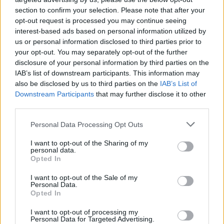
section to confirm your selection. Please note that after your
opt-out request is processed you may continue seeing
Article précédent
Article suivant
interest-based ads based on personal information utilized by
us or personal information disclosed to third parties prior to
Tensions et révélations :
Cuisses qui frottent en
your opt-out. You may separately opt-out of the further
ce que la pleine Lune en
été : comment éviter
disclosure of your personal information by third parties on the
Sagittaire vous réserve
l’irritation et le inconfort
IAB’s list of downstream participants. This information may
also be disclosed by us to third parties on the
IAB’s List of
Downstream Participants
that may further disclose it to other
third parties.
Personal Data Processing Opt Outs
I want to opt-out of the Sharing of my
news
personal data.
Opted In
ARTICLES CONNEXES
PLUS DE L'AUTEUR
I want to opt-out of the Sale of my
Personal Data.
Opted In
I want to opt-out of processing my
Personal Data for Targeted Advertising.