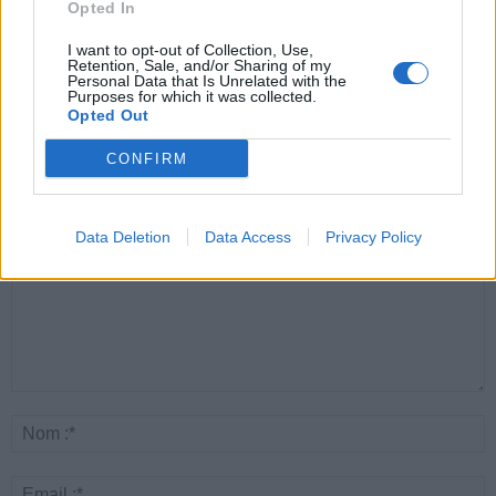
Opted In
Santé
Santé
Santé
Canicule : les conseils
Éclipse du 12 août :
Un chewing-gum
I want to opt-out of Collection, Use,
essentiels des
attention à la pénurie de
révolutionnaire pour
Retention, Sale, and/or Sharing of my
cardiologues pour
lunettes de sécurité
combattre le cancer
Personal Data that Is Unrelated with the
éviter le danger
buccal
Purposes for which it was collected.
Opted Out
CONFIRM
LAISSER UN COMMENTAIRE
Data Deletion
Data Access
Privacy Policy