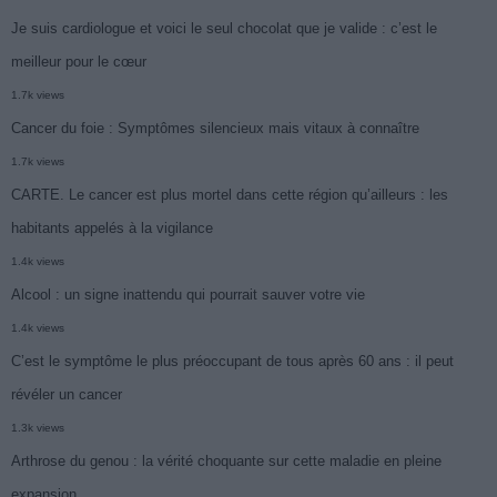
Je suis cardiologue et voici le seul chocolat que je valide : c’est le
meilleur pour le cœur
1.7k views
Cancer du foie : Symptômes silencieux mais vitaux à connaître
1.7k views
CARTE. Le cancer est plus mortel dans cette région qu’ailleurs : les
habitants appelés à la vigilance
1.4k views
Alcool : un signe inattendu qui pourrait sauver votre vie
1.4k views
C’est le symptôme le plus préoccupant de tous après 60 ans : il peut
révéler un cancer
1.3k views
Arthrose du genou : la vérité choquante sur cette maladie en pleine
expansion