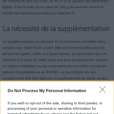
les enfants de plus de 3 ans, et de 10 à 15 µg pour les personnes
âgées. Il est à noter qu’un pavé de 100 g de saumon couvre la
totalité des besoins journaliers en vitamine D.
La nécessité de la supplémentation
La supplémentation en vitamine D est fortement conseillée dans
certains cas. Selon le Dr Lecerf, elle est recommandée pour les
personnes âgées, celles à la peau foncée, qui produisent peu de
vitamine D à partir du soleil, ainsi que pour les personnes suivant
un régime végétalien ou qui s’exposent peu au soleil, comme les
patients hospitalisés ou en EHPAD. La prescription de ces
compléments doit être faite par un professionnel de santé, et leur
coût est partiellement remboursé par l’Assurance Maladie à
hauteur de 65 %.
Do Not Process My Personal Information
If you wish to opt-out of the sale, sharing to third parties, or
processing of your personal or sensitive information for
targeted advertising by us, please use the below opt-out