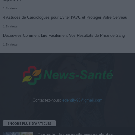
1.3k views
4 Astuces de Cardiologues pour Éviter l’AVC et Protéger Votre Cerveau
1.2k views
Découvrez Comment Lire Facilement Vos Résultats de Prise de Sang
1.1k views
Contactez-nous:
edentify95@gmail.com
ENCORE PLUS D'ARTICLES
Canicule : les conseils essentiels des