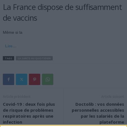
La France dispose de suffisamment
de vaccins
Même si la
Lire…
TAGS
LA SANTE AU QUOTIDIEN
Article précédent
Article suivant
Covid-19 : deux fois plus
Doctolib : vos données
de risque de problèmes
personnelles accessibles
respiratoires après une
par les salariés de la
infection
plateforme