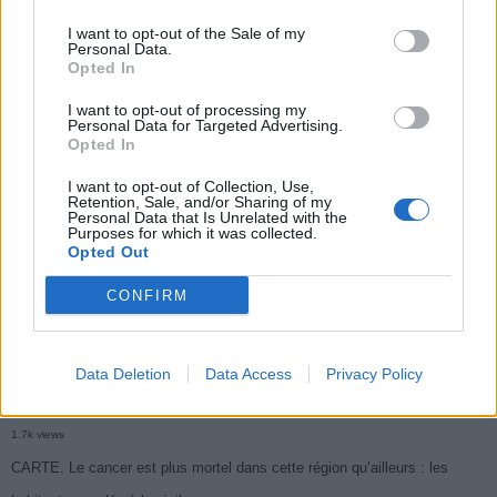
I want to opt-out of the Sale of my
Personal Data.
Populaires
Opted In
I want to opt-out of processing my
Personal Data for Targeted Advertising.
Médicament retiré en urgence pour risques graves et données falsifiées
Opted In
2.9k views
I want to opt-out of Collection, Use,
Ce cancer mortel explose chez les personnes nées après 1980 : le
Retention, Sale, and/or Sharing of my
Personal Data that Is Unrelated with the
Purposes for which it was collected.
symptôme à repérer
Opted Out
1.9k views
CONFIRM
Je suis cardiologue et voici le seul chocolat que je valide : c’est le
meilleur pour le cœur
1.8k views
Data Deletion
Data Access
Privacy Policy
Cancer du foie : Symptômes silencieux mais vitaux à connaître
1.7k views
CARTE. Le cancer est plus mortel dans cette région qu’ailleurs : les