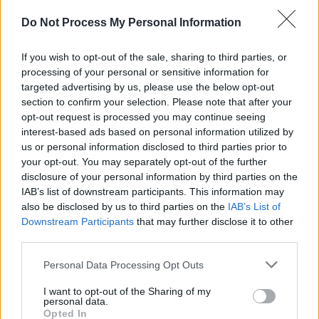
Do Not Process My Personal Information
If you wish to opt-out of the sale, sharing to third parties, or
processing of your personal or sensitive information for
targeted advertising by us, please use the below opt-out
News Santé
section to confirm your selection. Please note that after your
opt-out request is processed you may continue seeing
https://news-sante.fr
interest-based ads based on personal information utilized by
us or personal information disclosed to third parties prior to
ARTICLES CONNEXES
PLUS DE L'AUTEUR
your opt-out. You may separately opt-out of the further
disclosure of your personal information by third parties on the
IAB’s list of downstream participants. This information may
also be disclosed by us to third parties on the
IAB’s List of
Downstream Participants
that may further disclose it to other
third parties.
Santé
Santé
Santé
Canicule : les conseils
Éclipse du 12 août :
Un chewing-gum
Personal Data Processing Opt Outs
essentiels des
attention à la pénurie de
révolutionnaire pour
cardiologues pour
lunettes de sécurité
combattre le cancer
éviter le danger
buccal
I want to opt-out of the Sharing of my
personal data.
Opted In