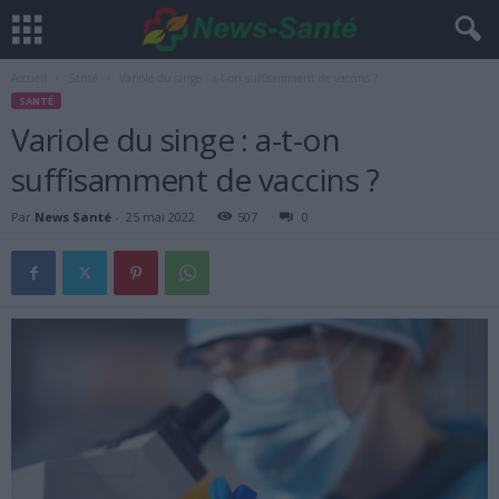
Accueil
Santé
Variole du singe : a-t-on suffisamment de vaccins ?
SANTÉ
Variole du singe : a-t-on
suffisamment de vaccins ?
Par
News Santé
-
25 mai 2022
507
0