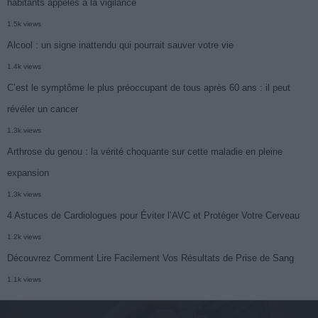
habitants appelés à la vigilance
1.5k views
Alcool : un signe inattendu qui pourrait sauver votre vie
1.4k views
C’est le symptôme le plus préoccupant de tous après 60 ans : il peut
révéler un cancer
1.3k views
Arthrose du genou : la vérité choquante sur cette maladie en pleine
expansion
1.3k views
4 Astuces de Cardiologues pour Éviter l’AVC et Protéger Votre Cerveau
1.2k views
Découvrez Comment Lire Facilement Vos Résultats de Prise de Sang
1.1k views