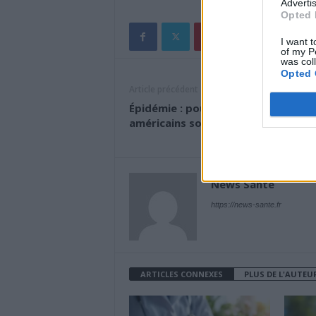
Advertis
Opted 
I want t
of my P
was col
Opted 
Article précédent
Épidémie : pourquoi les médecins
américains sont-ils inquiets ?
News Santé
https://news-sante.fr
ARTICLES CONNEXES
PLUS DE L'AUTEU