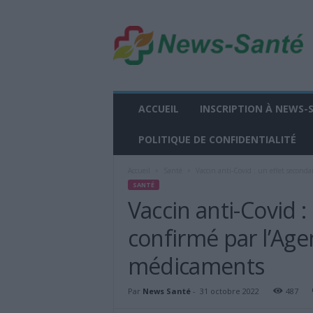
n
e
w
s
-
s
a
ACCUEIL
INSCRIPTION À NEWS-
n
t
POLITIQUE DE CONFIDENTIALITÉ
e
.
Accueil
Santé
Vaccin anti-Covid : un effet second
f
SANTÉ
r
Vaccin anti-Covid :
confirmé par l’Ag
médicaments
Par
News Santé
-
31 octobre 2022
487