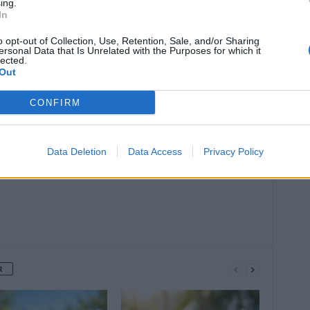
ing.
In
o opt-out of Collection, Use, Retention, Sale, and/or Sharing
ersonal Data that Is Unrelated with the Purposes for which it
lected.
Out
Article suivant
CONFIRM
Peut-on mourir de rire ?
Data Deletion
Data Access
Privacy Policy
R