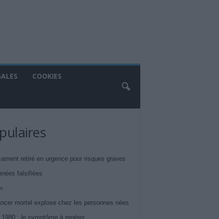
GALES
COOKIES
pulaires
ament retiré en urgence pour risques graves
nnées falsifiées
ws
ncer mortel explose chez les personnes nées
 1980 : le symptôme à repérer