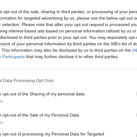
après
to opt-out of the sale, sharing to third parties, or processing of your per
formation for targeted advertising by us, please use the below opt-out s
1.3k v
r selection. Please note that after your opt-out request is processed y
de confirmer un effet secondaire lié à la vaccination
Arthr
eing interest-based ads based on personal information utilized by us or
aire ? Qui est concerné ?
malad
disclosed to third parties prior to your opt-out. You may separately opt-
losure of your personal information by third parties on the IAB’s list of
1.3k v
éclaré de nombreuses fois
. This information may also be disclosed by us to third parties on the
IA
4 Ast
Participants
that may further disclose it to other third parties.
Proté
anti-Covid est
déjà identifié en France
. Il a fait l’objet de
1.2k v
ises vaccinées. Seules les femmes sont concernées
l Data Processing Opt Outs
Décou
els abondant
s apparus après la vaccination. Cet effet
gence européenne des médicaments
(EMA). Jusqu’à
de Pr
o opt-out of the Sharing of my personal data.
In
1.1k v
o opt-out of the Sale of my Personal Data.
In
to opt-out of processing my Personal Data for Targeted