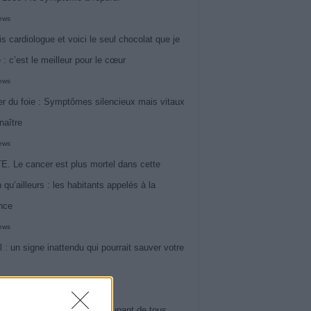
iews
is cardiologue et voici le seul chocolat que je
 : c’est le meilleur pour le cœur
iews
r du foie : Symptômes silencieux mais vitaux
naître
iews
. Le cancer est plus mortel dans cette
 qu’ailleurs : les habitants appelés à la
ance
iews
l : un signe inattendu qui pourrait sauver votre
iews
 le symptôme le plus préoccupant de tous