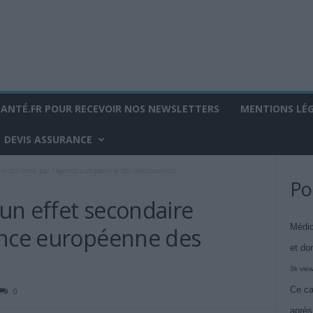
SANTÉ.FR POUR RECEVOIR NOS NEWSLETTERS
MENTIONS LÉ
DEVIS ASSURANCE
aire confirmé par l’Agence européenne des médicaments
Po
 un effet secondaire
Médic
ence européenne des
et do
3k vie
Ce ca
0
après