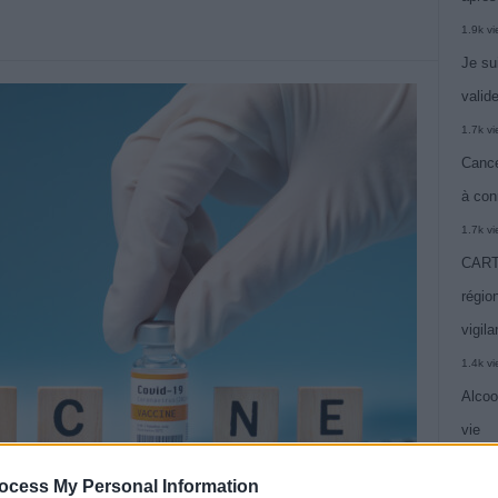
1.9k v
Je su
valide
1.7k v
Cance
à con
1.7k v
CARTE
région
vigil
1.4k v
Alcoo
vie
1.4k v
ocess My Personal Information
C’est