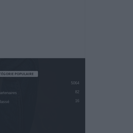
TÉGORIE POPULAIRE
5064
82
artenaires
16
lassé