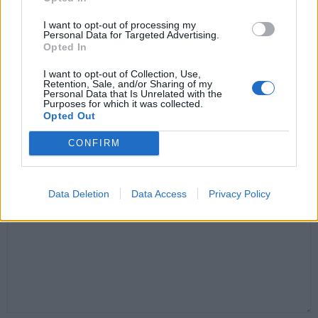
I want to opt-out of processing my
Personal Data for Targeted Advertising.
Opted In
I want to opt-out of Collection, Use,
Santé
Santé
Santé
Retention, Sale, and/or Sharing of my
Canicule : les conseils
Éclipse du 12 août :
Un chewing-gum
Personal Data that Is Unrelated with the
essentiels des
attention à la pénurie de
révolutionnaire pour
Purposes for which it was collected.
cardiologues pour
lunettes de sécurité
combattre le cancer
Opted Out
éviter le danger
buccal
CONFIRM
LAISSER UN COMMENTAIRE
Data Deletion
Data Access
Privacy Policy