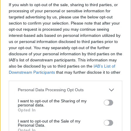
If you wish to opt-out of the sale, sharing to third parties, or
processing of your personal or sensitive information for
targeted advertising by us, please use the below opt-out
section to confirm your selection. Please note that after your
opt-out request is processed you may continue seeing
interest-based ads based on personal information utilized by
Article précédent
Article suivant
us or personal information disclosed to third parties prior to
Jeûne intermittent : la clé
Les Personnes Non
your opt-out. You may separately opt-out of the further
pour une perte de poids
mariées : un risque accru
disclosure of your personal information by third parties on the
durable selon le Dr Cohen
de cancer dévoilé par une
IAB’s list of downstream participants. This information may
étude surprenante
also be disclosed by us to third parties on the
IAB’s List of
Downstream Participants
that may further disclose it to other
third parties.
Personal Data Processing Opt Outs
I want to opt-out of the Sharing of my
personal data.
news
Opted In
I want to opt-out of the Sale of my
Personal Data.
ARTICLES CONNEXES
PLUS DE L'AUTEUR
Opted In