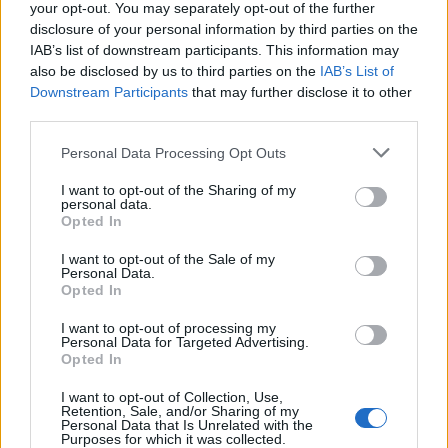
your opt-out. You may separately opt-out of the further
Éviter le maquillage épais sur la ligne des cils, bien se
disclosure of your personal information by third parties on the
démaquiller et ne pas partager ses produits cosmétiques ;
IAB’s list of downstream participants. This information may
Réduire ou arrêter le port de lentilles si la paupière est
also be disclosed by us to third parties on the
IAB’s List of
Downstream Participants
that may further disclose it to other
enflammée ;
third parties.
Faire des pauses régulières lors de l’utilisation des écrans et
éviter de percer soi-même un orgelet.
Personal Data Processing Opt Outs
I want to opt-out of the Sharing of my
personal data.
Opted In
I want to opt-out of the Sale of my
Personal Data.
Opted In
Article précédent
Article suivant
Une jeune femme victime
Chaleur Extrême :
I want to opt-out of processing my
d’une erreur de diagnostic
Pourquoi la Fatigue Nous
Personal Data for Targeted Advertising.
Opted In
: son mal etait beaucoup
Abat Si Fortement
plus grave
I want to opt-out of Collection, Use,
Retention, Sale, and/or Sharing of my
Personal Data that Is Unrelated with the
Purposes for which it was collected.