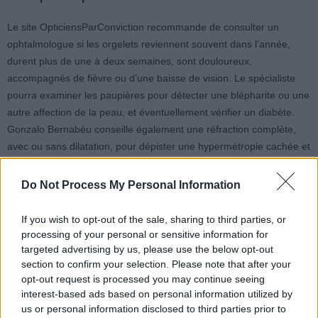
Le site OpticiensParConviction recommande de consulter un
ophtalmologue si les orgelets reviennent souvent dans l’année,
durent plus de une à deux semaines, sont douloureux,
accompagnés de fièvre ou d’une baisse de vision. Le spécialiste
pourra examiner les paupières pour détecter une blépharite ou une
autre affection de la peau, et éventuellement vérifier un diabète.
Gonzalo Bernabéu conseille également une réfraction complète,
avec ou sans dilatation, pour dépister une hypermétropie cachée et
ajuster précisément la correction de près chez ces patients très
exposés aux écrans.
Do Not Process My Personal Information
Voici quelques conseils pour limiter les risques de récidive chez
If you wish to opt-out of the sale, sharing to third parties, or
l’adulte presbyte :
processing of your personal or sensitive information for
targeted advertising by us, please use the below opt-out
section to confirm your selection. Please note that after your
Porter régulièrement une correction de près récente, après
opt-out request is processed you may continue seeing
vérification de la prescription ;
interest-based ads based on personal information utilized by
Pratiquer une routine d’hygiène palpébrale : compresses
us or personal information disclosed to third parties prior to
tièdes, nettoyage doux du bord des cils ;