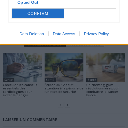
Opted Out
CONFIRM
news
Data Deletion
Data Access
Privacy Policy
ARTICLES CONNEXES
PLUS DE L'AUTEUR
Santé
Santé
Santé
Canicule : les conseils
Éclipse du 12 août :
Un chewing-gum
essentiels des
attention à la pénurie de
révolutionnaire pour
cardiologues pour
lunettes de sécurité
combattre le cancer
éviter le danger
buccal
LAISSER UN COMMENTAIRE