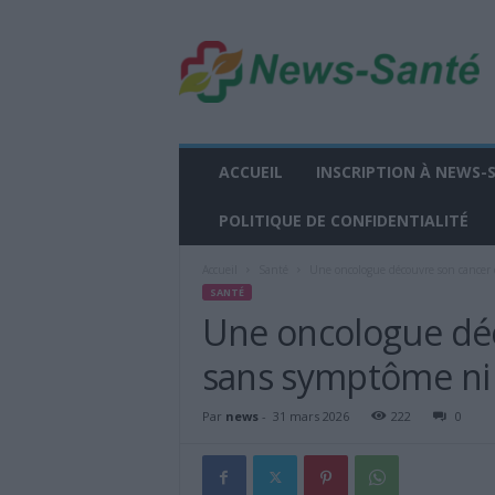
n
e
w
s
-
s
a
ACCUEIL
INSCRIPTION À NEWS-
n
t
POLITIQUE DE CONFIDENTIALITÉ
e
.
Accueil
Santé
Une oncologue découvre son cancer 
f
SANTÉ
r
Une oncologue déc
sans symptôme ni 
Par
news
-
31 mars 2026
222
0