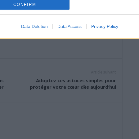
CONFIRM
ensibiliser au fait que, même sans symptôme, le cancer
n autre défi commence : celui de se reconstruire.
Data Deletion
Data Access
Privacy Policy
Article suivant
us
Adoptez ces astuces simples pour
er
protéger votre cœur dès aujourd’hui