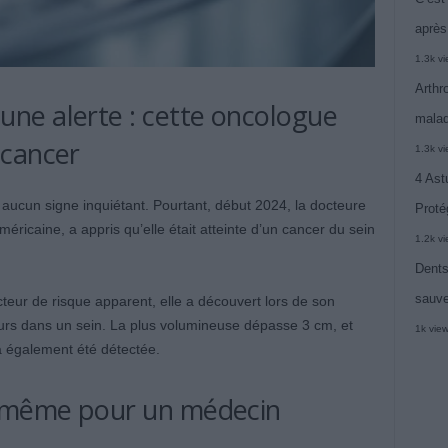
après
1.3k v
Arthr
ne alerte : cette oncologue
malad
 cancer
1.3k v
4 Ast
t aucun signe inquiétant. Pourtant, début 2024, la docteure
Proté
icaine, a appris qu’elle était atteinte d’un cancer du sein
1.2k v
Dents
sauve
cteur de risque apparent, elle a découvert lors de son
rs dans un sein. La plus volumineuse dépasse 3 cm, et
1k vie
a également été détectée.
, même pour un médecin