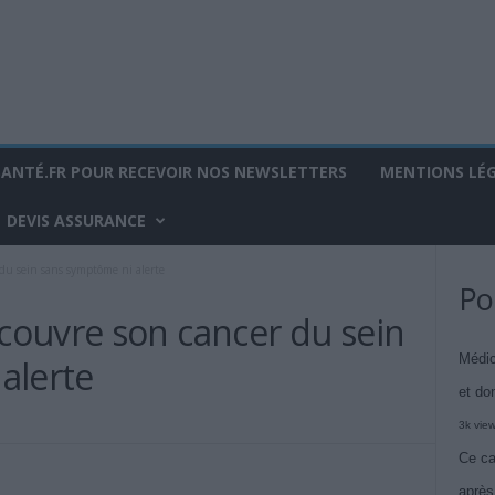
SANTÉ.FR POUR RECEVOIR NOS NEWSLETTERS
MENTIONS LÉ
DEVIS ASSURANCE
du sein sans symptôme ni alerte
Po
ouvre son cancer du sein
Médic
alerte
et do
3k vie
Ce ca
après