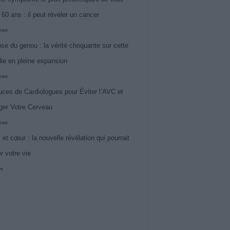
 60 ans : il peut révéler un cancer
iews
ose du genou : la vérité choquante sur cette
ie en pleine expansion
iews
uces de Cardiologues pour Éviter l’AVC et
ger Votre Cerveau
iews
 et cœur : la nouvelle révélation qui pourrait
r votre vie
ws