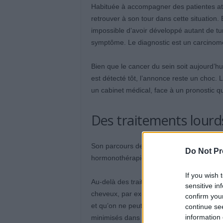
Habituée à accompagner des patientes att
retrouver à son tour dans cette situation. 
impossible d’avoir développé autant de tu
symptôme. Le diagnostic est un carcinome lo
Bien que le cancer du sein soit aujourd’hui
est détecté tôt, l’annonce reste un choc.
un cabinet médical, face à un pronostic qu’
Des traitements lourd
Son parcours de soins a été intense : dou
Do Not Pr
hormonothérapie sur plusieurs années. Auj
If you wish 
Au-delà des traitements, c’est l’expérien
sensitive in
cheveux, par exemple, a marqué un tournan
confirm you
et qu’on ne peut rien y faire. Elle a auss
continue se
information 
minimisés dans sa pratique.