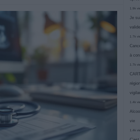
1.9k v
Je su
valide
1.7k v
Cance
à con
1.7k v
CARTE
région
vigil
1.4k v
Alcoo
vie
1.4k v
C’est