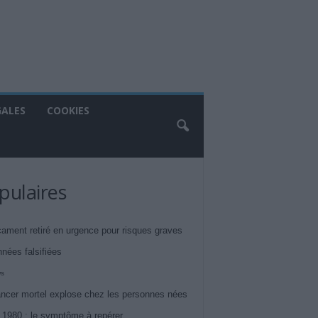
GALES
COOKIES
pulaires
ament retiré en urgence pour risques graves
nnées falsifiées
ws
ncer mortel explose chez les personnes nées
 1980 : le symptôme à repérer