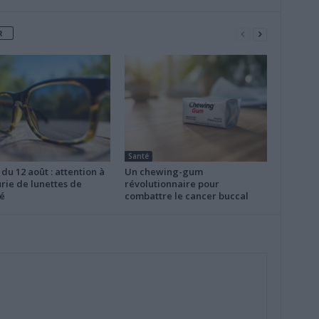
R
Santé
 du 12 août : attention à
Un chewing-gum
rie de lunettes de
révolutionnaire pour
é
combattre le cancer buccal