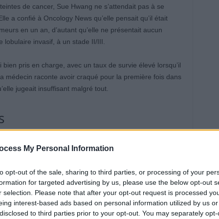
eintes de cancer, Sue Hwang ne s’attendait pas à se
Elle a confié à Oncology News qu’elle pensait qu’il était
meurs en un an, d’autant qu’elle ne présentait aucun
bulaire invasif, à un stade II/III.
 bien pris en charge, avec un taux de survie élevé lorsqu’il
 La médecin raconte avoir craqué pour la première fois dans
elle jugeait insuffisant malgré tout.
s
ble mastectomie, chimiothérapie, radiothérapie, puis
ocess My Personal Information
ourd’hui, elle est en rémission.
to opt-out of the sale, sharing to third parties, or processing of your per
ce vécue qui l’a profondément changée. La perte de ses
formation for targeted advertising by us, please use the below opt-out s
t. Elle explique que cette maladie la dépouille lentement,
r selection. Please note that after your opt-out request is processed y
i revu son regard sur certains effets secondaires, longtemps
eing interest-based ads based on personal information utilized by us or
disclosed to third parties prior to your opt-out. You may separately opt-