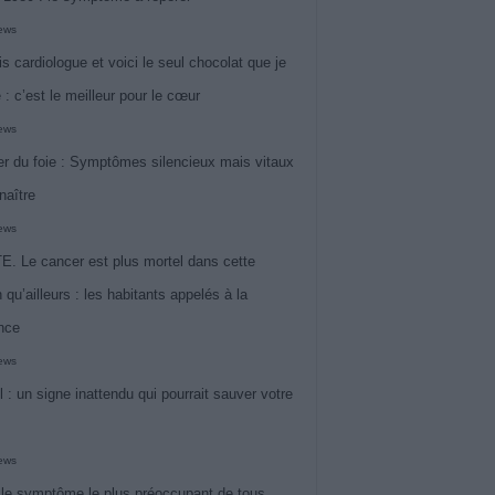
iews
is cardiologue et voici le seul chocolat que je
 : c’est le meilleur pour le cœur
iews
r du foie : Symptômes silencieux mais vitaux
naître
iews
. Le cancer est plus mortel dans cette
 qu’ailleurs : les habitants appelés à la
ance
iews
l : un signe inattendu qui pourrait sauver votre
iews
 le symptôme le plus préoccupant de tous