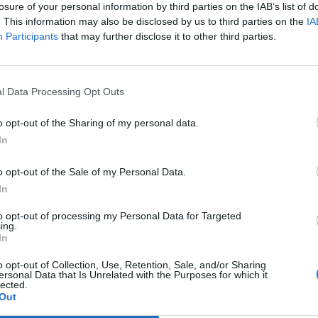
losure of your personal information by third parties on the IAB’s list of
. This information may also be disclosed by us to third parties on the
IA
r fréquentes sont pénibles et que le poids émotionnel est
Participants
that may further disclose it to other third parties.
couter et d’accompagner davantage les patientes dans leur
l Data Processing Opt Outs
 de la prise en charge
o opt-out of the Sharing of my personal data.
rcer. Elle accorde désormais une place centrale à la qualité
In
sur le fait qu’il n’est pas nécessaire de choisir entre les
o opt-out of the Sale of my Personal Data.
 cette qualité de vie.
In
tégrant alimentation, sommeil et activité physique dans ses
to opt-out of processing my Personal Data for Targeted
l’importance de l’écoute et de l’accompagnement
ing.
In
o opt-out of Collection, Use, Retention, Sale, and/or Sharing
ersonal Data that Is Unrelated with the Purposes for which it
 ses priorités. Elle travaille moins, consacre plus de temps
lected.
rabilité. Elle confie que s’ouvrir à ses difficultés lui a
Out
.