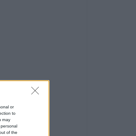
sonal or
ection to
ou may
 personal
out of the