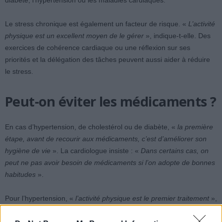
diabète, l’hypertension ou les maladies cardiaques.
Le stress chronique est également un facteur de risque. «
L’activité
physique est un excellent moyen de le gérer
», indique-t-elle. Des
exercices de cohérence cardiaque ou une réflexion sur ses
priorités et la délégation des tâches peuvent aussi aider à réduire
le stress.
Peut-on éviter les médicaments ?
En cas d’hypertension, de cholestérol ou de diabète, «
la première
étape, avant de recourir aux médicaments, c’est d’améliorer son
hygiène de vie
». La cardiologue insiste : «
Dans certains cas, on
peut ne pas avoir besoin de médicaments si l’on adopte de bonnes
habitudes
».
Pour l’hypertension, «
l’activité physique est le premier traitement
»,
combinée à «
une alimentation pauvre en sel
» et à une réduction