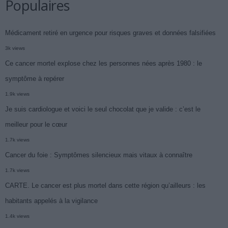
Populaires
Médicament retiré en urgence pour risques graves et données falsifiées
3k views
Ce cancer mortel explose chez les personnes nées après 1980 : le
symptôme à repérer
1.9k views
Je suis cardiologue et voici le seul chocolat que je valide : c’est le
meilleur pour le cœur
1.7k views
Cancer du foie : Symptômes silencieux mais vitaux à connaître
1.7k views
CARTE. Le cancer est plus mortel dans cette région qu’ailleurs : les
habitants appelés à la vigilance
1.4k views