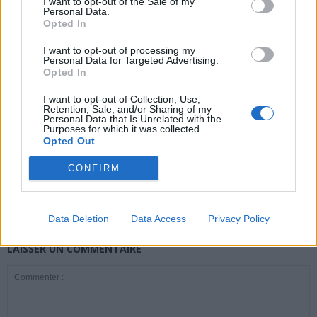
I want to opt-out of the Sale of my
Personal Data.
news
Opted In
I want to opt-out of processing my
Personal Data for Targeted Advertising.
ARTICLES CONNEXES
PLUS DE L'AUTEUR
Opted In
I want to opt-out of Collection, Use,
Retention, Sale, and/or Sharing of my
Personal Data that Is Unrelated with the
Purposes for which it was collected.
Opted Out
Santé
Santé
Santé
Canicule : les conseils
Éclipse du 12 août :
Un chewing-gum
CONFIRM
essentiels des
attention à la pénurie de
révolutionnaire pour
cardiologues pour
lunettes de sécurité
combattre le cancer
éviter le danger
buccal
Data Deletion
Data Access
Privacy Policy
LAISSER UN COMMENTAIRE