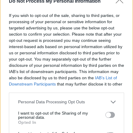
de la consommation d’alcool. Concernant le cholestérol, elle
Do Not Process My Personal Information
rappelle qu’il peut souvent être lié à «
une alimentation trop riche
en graisses animales
» et que «
une activité physique régulière et
If you wish to opt-out of the sale, sharing to third parties, or
une alimentation équilibrée peuvent suffire à certaines personnes
processing of your personal or sensitive information for
targeted advertising by us, please use the below opt-out
».
section to confirm your selection. Please note that after your
opt-out request is processed you may continue seeing
interest-based ads based on personal information utilized by
us or personal information disclosed to third parties prior to
your opt-out. You may separately opt-out of the further
disclosure of your personal information by third parties on the
IAB’s list of downstream participants. This information may
Article précédent
Article suivant
also be disclosed by us to third parties on the
IAB’s List of
Une oncologue découvre
Sauvez une vie : devenez
Downstream Participants
that may further disclose it to other
son cancer du sein sans
donneur de moelle
third parties.
symptôme ni alerte
osseuse maintenant
Personal Data Processing Opt Outs
I want to opt-out of the Sharing of my
personal data.
Opted In