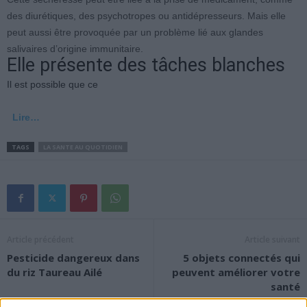
des diurétiques, des psychotropes ou antidépresseurs. Mais elle
peut aussi être provoquée par un problème lié aux glandes
salivaires d’origine immunitaire.
Elle présente des tâches blanches
Il est possible que ce
Lire…
TAGS
LA SANTE AU QUOTIDIEN
Article précédent
Article suivant
Pesticide dangereux dans
5 objets connectés qui
du riz Taureau Ailé
peuvent améliorer votre
santé