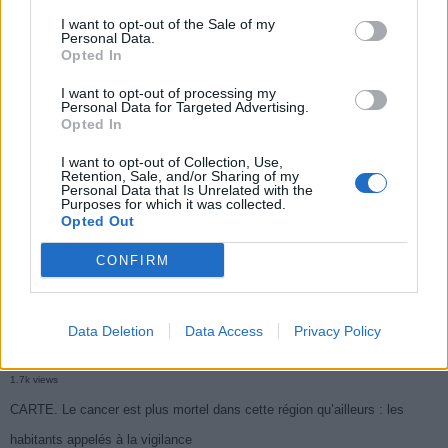
I want to opt-out of the Sale of my
Personal Data.
Populaires
Opted In
I want to opt-out of processing my
Personal Data for Targeted Advertising.
Médicament retiré en urgence pour risques graves et données falsifiées
Opted In
3k views
I want to opt-out of Collection, Use,
Ce cancer mortel explose chez les personnes nées après 1980 : le
Retention, Sale, and/or Sharing of my
Personal Data that Is Unrelated with the
symptôme à repérer
Purposes for which it was collected.
Opted Out
1.9k views
Je suis cardiologue et voici le seul chocolat que je valide : c’est le
CONFIRM
meilleur pour le cœur
1.7k views
Data Deletion
Data Access
Privacy Policy
Cancer du foie : Symptômes silencieux mais vitaux à connaître
1.7k views
CARTE. Le cancer est plus mortel dans cette région qu’ailleurs : les
habitants appelés à la vigilance