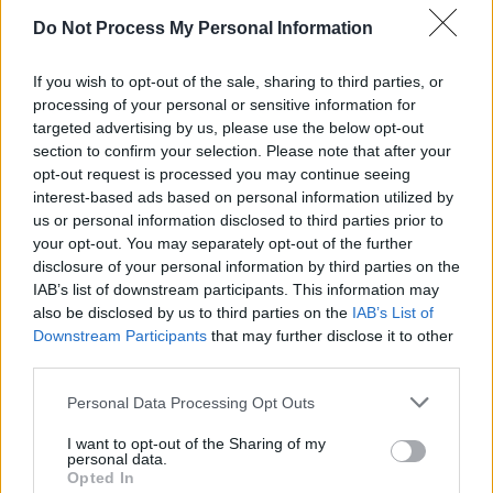
Do Not Process My Personal Information
If you wish to opt-out of the sale, sharing to third parties, or
processing of your personal or sensitive information for
targeted advertising by us, please use the below opt-out
News Santé
section to confirm your selection. Please note that after your
opt-out request is processed you may continue seeing
https://news-sante.fr
interest-based ads based on personal information utilized by
us or personal information disclosed to third parties prior to
ARTICLES CONNEXES
PLUS DE L'AUTEUR
your opt-out. You may separately opt-out of the further
disclosure of your personal information by third parties on the
IAB’s list of downstream participants. This information may
also be disclosed by us to third parties on the
IAB’s List of
Downstream Participants
that may further disclose it to other
third parties.
Santé
Santé
Santé
Canicule : les conseils
Éclipse du 12 août :
Un chewing-gum
Personal Data Processing Opt Outs
essentiels des
attention à la pénurie de
révolutionnaire pour
cardiologues pour
lunettes de sécurité
combattre le cancer
éviter le danger
buccal
I want to opt-out of the Sharing of my
personal data.
Opted In