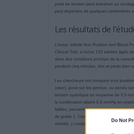
prise de tension peut entraîner un surdia
peut dépendre de quelques centimètres 
Les résultats de l’étu
L’essai, intitulé
Arm Position and Blood 
Clinical Trial
, a inclus 133 adultes âgés d
dans des conditions proches de la consul
pendant cinq minutes, dos et pieds bien 
Les chercheurs ont comparé trois positio
cœur), posé sur les genoux, ou pendu sur l
tension systolique en moyenne de 3,9 mmH
la surélévation atteint 6,5 mmHg en syst
faibles, peuvent faire passer une tensi
de grade 1. Ces variations concernent au
Do Not Pr
obésité, y compris chez des patients déjà