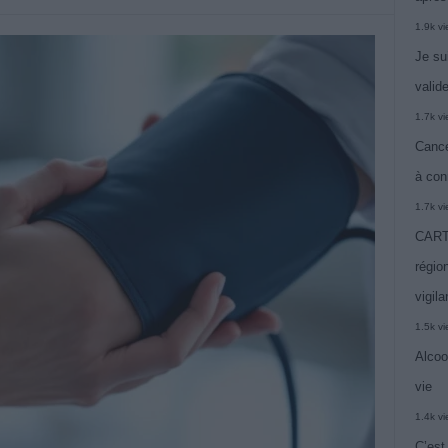
1.9k v
Je su
valide
1.7k v
Cance
à con
1.7k v
CARTE
région
vigil
1.5k v
Alcoo
vie
1.4k v
C’est