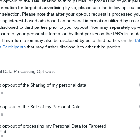
to opt-out of the sale, sharing to third parties, or processing of your per
u bras peut fausser la tension
formation for targeted advertising by us, please use the below opt-out s
r selection. Please note that after your opt-out request is processed y
eing interest-based ads based on personal information utilized by us or
ydrostatique. Le milieu du brassard doit se situer au
disclosed to third parties prior to your opt-out. You may separately opt-
au niveau du cœur. Si le bras est plus bas, la colonne de
losure of your personal information by third parties on the IAB’s list of
rs plus de pression pour faire circuler le sang, ce qui
. This information may also be disclosed by us to third parties on the
IA
ensiomètre, d’environ 0,5 mmHg par centimètre de
Participants
that may further disclose it to other third parties.
est trop haut, sous-estimant la tension.
mmHg peut transformer une tension de 128/79 mmHg,
l Data Processing Opt Outs
Hg, classée en hypertension de grade 1. La position du
n diagnostic précis, évitant à la fois un surdiagnostic ou
o opt-out of the Sharing of my personal data.
la prise en charge.
In
o opt-out of the Sale of my Personal Data.
nner son bras pour mesurer la
In
to opt-out of processing my Personal Data for Targeted
ing.
In
Association sont simples : s’asseoir confortablement sur