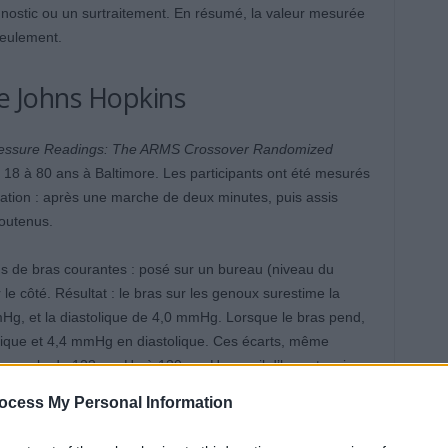
gnostic ou un surtraitement. En résumé, la valeur mesurée
seulement.
de Johns Hopkins
Pressure Readings: The ARMS Crossover Randomized
e 18 à 80 ans à Baltimore. Les participants ont été mesurés
tation : après une marche de deux minutes, puis assis
soutenus.
ns de bras courantes : posé sur un bureau (niveau du
e côté. Résultat : le bras sur les genoux surestime la
g, et la diastolique de 4,0 mmHg. Lorsque le bras pend,
olique et 4,4 mmHg en diastolique. Ces écarts, même
on normale de 123 mmHg à 130 mmHg, seuil d’hypertension
ssi bien les jeunes que les personnes âgées, avec ou sans
ocess My Personal Information
 hypertendus.