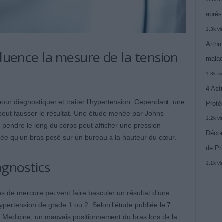
après
1.3k v
Arthr
fluence la mesure de la tension
malad
1.3k v
4 Ast
 pour diagnostiquer et traiter l’hypertension. Cependant, une
Proté
peut fausser le résultat. Une étude menée par Johns
1.2k v
 pendre le long du corps peut afficher une pression
Décou
vée qu’un bras posé sur un bureau à la hauteur du cœur.
de Pr
agnostics
1.1k v
es de mercure peuvent faire basculer un résultat d’une
pertension de grade 1 ou 2. Selon l’étude publiée le 7
 Medicine, un mauvais positionnement du bras lors de la