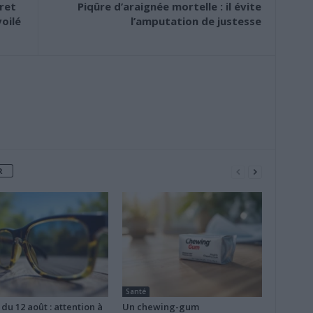
ret
Piqûre d’araignée mortelle : il évite
oilé
l’amputation de justesse
R
Santé
 du 12 août : attention à
Un chewing-gum