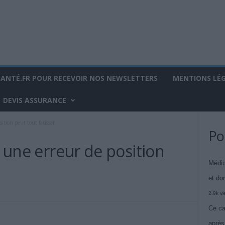
SANTÉ.FR POUR RECEVOIR NOS NEWSLETTERS
MENTIONS LÉ
DEVIS ASSURANCE
sition peut tout fausser
Po
: une erreur de position
Médic
et do
2.9k v
Ce ca
après