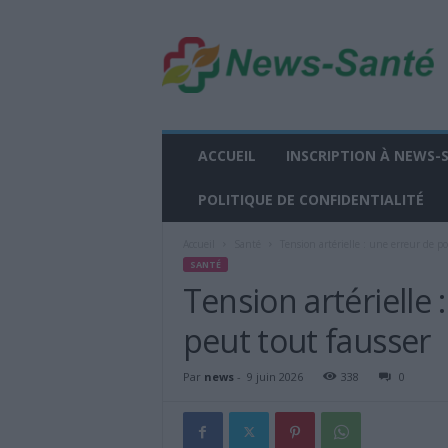
n
e
w
s
-
s
a
ACCUEIL
INSCRIPTION À NEWS-
n
t
POLITIQUE DE CONFIDENTIALITÉ
e
.
Accueil
Santé
Tension artérielle : une erreur de po
f
SANTÉ
r
Tension artérielle 
peut tout fausser
Par
news
-
9 juin 2026
338
0