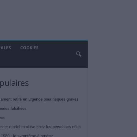
GALES
COOKIES
pulaires
ament retiré en urgence pour risques graves
nnées falsifiées
iews
ncer mortel explose chez les personnes nées
 1980 : le symptôme à repérer