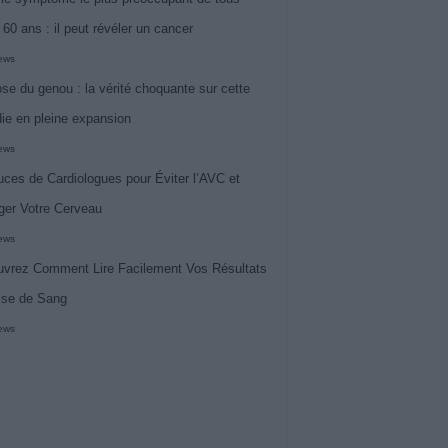
 60 ans : il peut révéler un cancer
iews
ose du genou : la vérité choquante sur cette
ie en pleine expansion
iews
uces de Cardiologues pour Éviter l’AVC et
ger Votre Cerveau
iews
vrez Comment Lire Facilement Vos Résultats
ise de Sang
iews