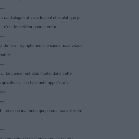
iews
is cardiologue et voici le seul chocolat que je
 : c’est le meilleur pour le cœur
iews
r du foie : Symptômes silencieux mais vitaux
naître
iews
. Le cancer est plus mortel dans cette
 qu’ailleurs : les habitants appelés à la
ance
iews
l : un signe inattendu qui pourrait sauver votre
iews
 le symptôme le plus préoccupant de tous