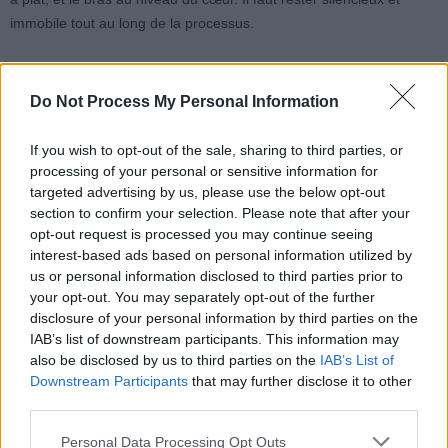
immobile tout au long de la processus.
Se poser au calme au moins 5 minutes avant de commencer.
Utiliser le même bras et le même appareil chaque jour pour
Do Not Process My Personal Information
comparer les résultats.
Ne pas parler pendant la mesure, car cela augmente la
If you wish to opt-out of the sale, sharing to third parties, or
tension.
processing of your personal or sensitive information for
Ne pas serrer le vêtement autour du bras pour ne pas
targeted advertising by us, please use the below opt-out
section to confirm your selection. Please note that after your
comprimer l’artère.
opt-out request is processed you may continue seeing
En cas de mesures répétées élevées, il est conseillé de
interest-based ads based on personal information utilized by
consulter son médecin.
us or personal information disclosed to third parties prior to
your opt-out. You may separately opt-out of the further
disclosure of your personal information by third parties on the
IAB’s list of downstream participants. This information may
also be disclosed by us to third parties on the
IAB’s List of
Downstream Participants
that may further disclose it to other
third parties.
Article précédent
Article suivant
Déshydratation : comment
Canicule et Médicaments :
Personal Data Processing Opt Outs