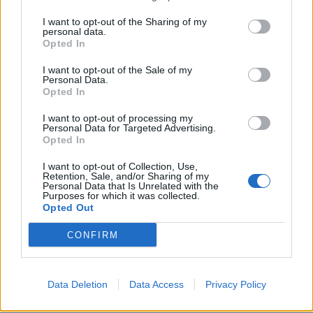
éviter la catastrophe cet
Ce Que Vous Devez Savoir
I want to opt-out of the Sharing of my
été
pour Vous Protéger
personal data.
Opted In
I want to opt-out of the Sale of my
Personal Data.
Opted In
I want to opt-out of processing my
Personal Data for Targeted Advertising.
news
Opted In
I want to opt-out of Collection, Use,
Retention, Sale, and/or Sharing of my
ARTICLES CONNEXES
PLUS DE L'AUTEUR
Personal Data that Is Unrelated with the
Purposes for which it was collected.
Opted Out
CONFIRM
Santé
Santé
Santé
Canicule : les conseils
Éclipse du 12 août :
Un chewing-gum
Data Deletion
Data Access
Privacy Policy
essentiels des
attention à la pénurie de
révolutionnaire pour
cardiologues pour
lunettes de sécurité
combattre le cancer
éviter le danger
buccal