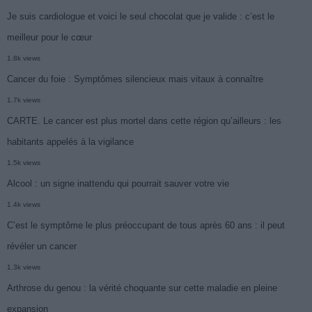
Je suis cardiologue et voici le seul chocolat que je valide : c’est le
meilleur pour le cœur
1.8k views
Cancer du foie : Symptômes silencieux mais vitaux à connaître
1.7k views
CARTE. Le cancer est plus mortel dans cette région qu’ailleurs : les
habitants appelés à la vigilance
1.5k views
Alcool : un signe inattendu qui pourrait sauver votre vie
1.4k views
C’est le symptôme le plus préoccupant de tous après 60 ans : il peut
révéler un cancer
1.3k views
Arthrose du genou : la vérité choquante sur cette maladie en pleine
expansion