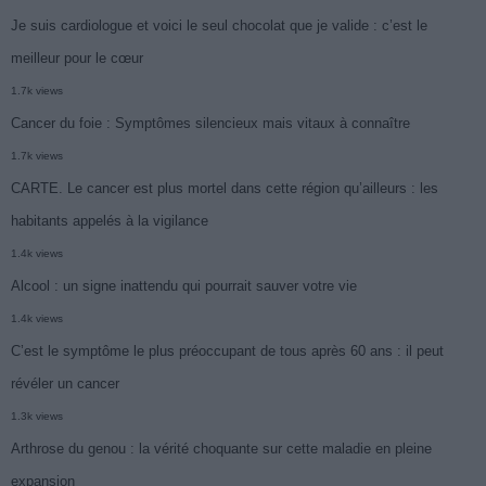
Je suis cardiologue et voici le seul chocolat que je valide : c’est le
meilleur pour le cœur
1.7k views
Cancer du foie : Symptômes silencieux mais vitaux à connaître
1.7k views
CARTE. Le cancer est plus mortel dans cette région qu’ailleurs : les
habitants appelés à la vigilance
1.4k views
Alcool : un signe inattendu qui pourrait sauver votre vie
1.4k views
C’est le symptôme le plus préoccupant de tous après 60 ans : il peut
révéler un cancer
1.3k views
Arthrose du genou : la vérité choquante sur cette maladie en pleine
expansion