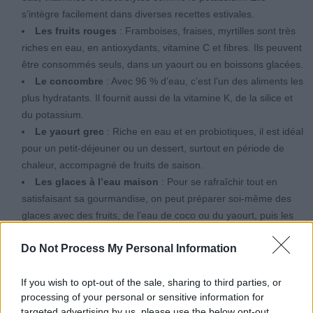
s’intègre facilement dans diverses recettes estivales.
Les fruits rouges
: Framboises, fraises, myrtilles sont très
riches en eau, en antioxydants, vitamine C et fibres. Ils peuvent
être consommés seuls, dans un yaourt ou en boissons glacées.
Le concombre
: Avec 96 % d’eau, c’est l’un des aliments les
plus hydratants. Il fournit aussi de la vitamine K, de la silice et
du potassium.
Le yaourt grec
: Riche en eau et en probiotiques, il est idéal
pour un petit-déjeuner ou un dessert, surtout en période de
chaleur, accompagné de fruits de saison.
Les glaces à l’eau maison
: Pour se rafraîchir tout en
satisfaisant sa gourmandise, on peut préparer soi-même des
glaces avec des fruits, de l’eau de coco ou du yaourt, puis les
congeler.
Do Not Process My Personal Information
If you wish to opt-out of the sale, sharing to third parties, or
processing of your personal or sensitive information for
targeted advertising by us, please use the below opt-out