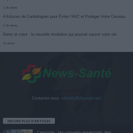
1.3k views
4 Astuces de Cardiologues pour Éviter l’AVC et Protéger Votre Cerveau
1.2k views
Dents et cœur : la nouvelle révélation qui pourrait sauver votre vie
1k views
Contactez-nous:
edentify95@gmail.com
ENCORE PLUS D'ARTICLES
Canicule : les conseils essentiels des