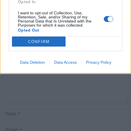
Opted In
Santé
Santé
Santé
Canicule : les conseils
Éclipse du 12 août :
Un chewing-gum
I want to opt-out of Collection, Use,
essentiels des
attention à la pénurie de
révolutionnaire pour
Retention, Sale, and/or Sharing of my
cardiologues pour
lunettes de sécurité
combattre le cancer
Personal Data that Is Unrelated with the
éviter le danger
buccal
Purposes for which it was collected.
Opted Out
CONFIRM
LAISSER UN COMMENTAIRE
Data Deletion
Data Access
Privacy Policy