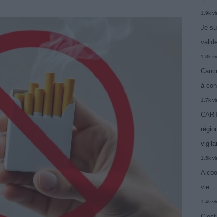
1.9k v
Je su
valide
1.8k v
Cance
à con
1.7k v
CARTE
région
vigil
1.5k v
Alcoo
vie
1.4k v
C’est