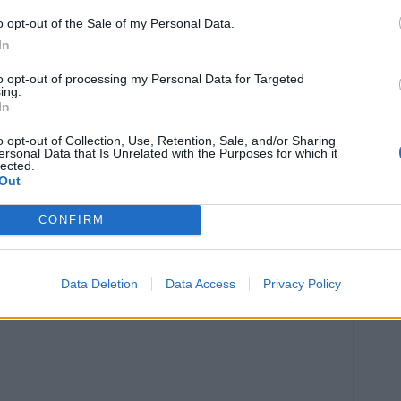
o opt-out of the Sale of my Personal Data.
 pourraient permettre de réduire de 10 milliards d’euros le
In
030.
to opt-out of processing my Personal Data for Targeted
ing.
In
o opt-out of Collection, Use, Retention, Sale, and/or Sharing
ersonal Data that Is Unrelated with the Purposes for which it
lected.
Out
Article suivant
CONFIRM
ux
Boutons de chaleur en été : comment
les reconnaître et les soigner
rapidement
Data Deletion
Data Access
Privacy Policy