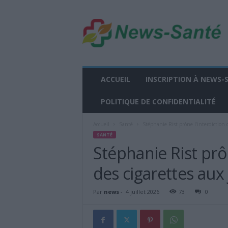
n
e
w
s
-
s
a
ACCUEIL
INSCRIPTION À NEWS-
n
t
POLITIQUE DE CONFIDENTIALITÉ
e
.
Accueil
Santé
Stéphanie Rist prône l’interdiction 
f
SANTÉ
r
Stéphanie Rist prô
des cigarettes aux
Par
news
-
4 juillet 2026
73
0