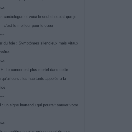
iews
is cardiologue et voici le seul chocolat que je
 : c’est le meilleur pour le cœur
iews
r du foie : Symptômes silencieux mais vitaux
naître
iews
. Le cancer est plus mortel dans cette
 qu’ailleurs : les habitants appelés à la
ance
iews
l : un signe inattendu qui pourrait sauver votre
iews
 le symptôme le plus préoccupant de tous