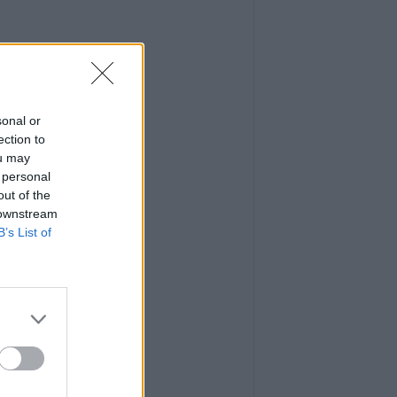
sonal or
ection to
ou may
 personal
out of the
 downstream
B’s List of