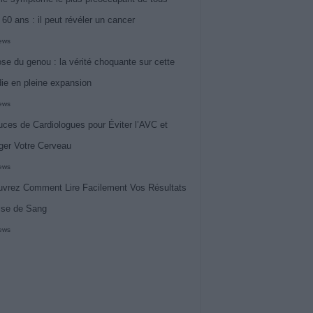
 60 ans : il peut révéler un cancer
iews
ose du genou : la vérité choquante sur cette
ie en pleine expansion
iews
uces de Cardiologues pour Éviter l’AVC et
ger Votre Cerveau
iews
vrez Comment Lire Facilement Vos Résultats
ise de Sang
iews