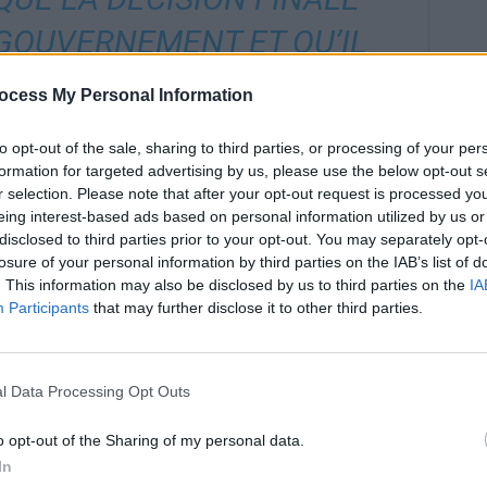
GOUVERNEMENT ET QU’IL
 UNE DISCUSSION POUR
ocess My Personal Information
MPTE TOUS LES ACTEURS
to opt-out of the sale, sharing to third parties, or processing of your per
ONCERNÉS.
formation for targeted advertising by us, please use the below opt-out s
r selection. Please note that after your opt-out request is processed y
eing interest-based ads based on personal information utilized by us or
disclosed to third parties prior to your opt-out. You may separately opt-
 de l’Assurance maladie
losure of your personal information by third parties on the IAB’s list of
. This information may also be disclosed by us to third parties on the
IA
Participants
that may further disclose it to other third parties.
duits », l’Assurance maladie recommande d’interdire
 en 2009 et après. Cette proposition s’inscrit dans une
 prévention et à limiter la consommation de tabac.
l Data Processing Opt Outs
bligation d’afficher le NutriScore sur les produits
o opt-out of the Sharing of my personal data.
ur les produits ultra-transformés, ainsi que l’obligation de
In
es âgées de plus de 12 ans.