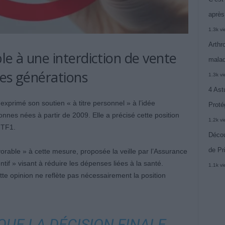
après
1.3k v
Arthr
le à une interdiction de vente
malad
nes générations
1.3k v
4 Ast
exprimé son soutien « à titre personnel » à l’idée
Proté
onnes nées à partir de 2009. Elle a précisé cette position
1.2k v
 TF1.
Décou
de Pr
vorable » à cette mesure, proposée la veille par l’Assurance
tif » visant à réduire les dépenses liées à la santé.
1.1k v
ette opinion ne reflète pas nécessairement la position
QUE LA DÉCISION FINALE