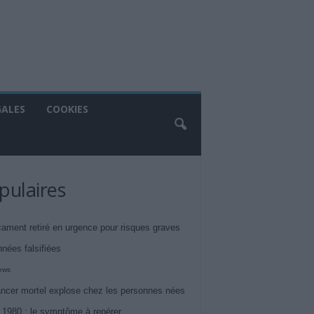
GALES
COOKIES
pulaires
ament retiré en urgence pour risques graves
nnées falsifiées
iews
ncer mortel explose chez les personnes nées
 1980 : le symptôme à repérer