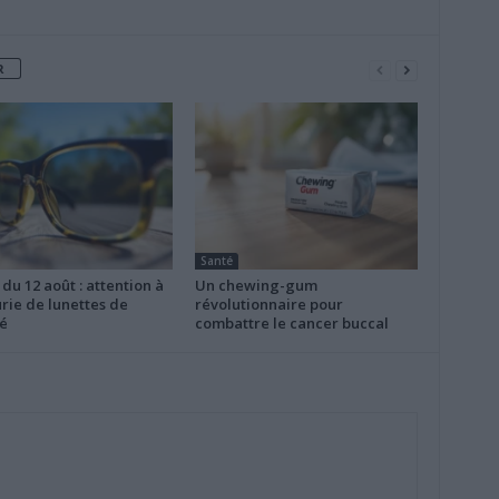
R
Santé
 du 12 août : attention à
Un chewing-gum
rie de lunettes de
révolutionnaire pour
é
combattre le cancer buccal