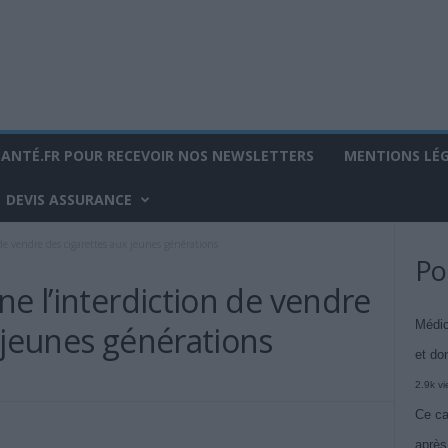
SANTÉ.FR POUR RECEVOIR NOS NEWSLETTERS
MENTIONS LÉ
DEVIS ASSURANCE
de vendre des cigarettes aux jeunes générations
Po
ne l’interdiction de vendre
Médic
 jeunes générations
et do
2.9k v
Ce ca
après