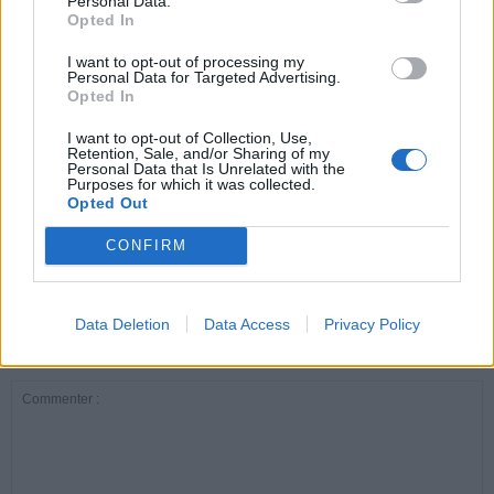
news
Personal Data.
Opted In
I want to opt-out of processing my
ARTICLES CONNEXES
PLUS DE L'AUTEUR
Personal Data for Targeted Advertising.
Opted In
I want to opt-out of Collection, Use,
Retention, Sale, and/or Sharing of my
Personal Data that Is Unrelated with the
Purposes for which it was collected.
Santé
Santé
Santé
Opted Out
Canicule : les conseils
Éclipse du 12 août :
Un chewing-gum
essentiels des
attention à la pénurie de
révolutionnaire pour
CONFIRM
cardiologues pour
lunettes de sécurité
combattre le cancer
éviter le danger
buccal
Data Deletion
Data Access
Privacy Policy
LAISSER UN COMMENTAIRE