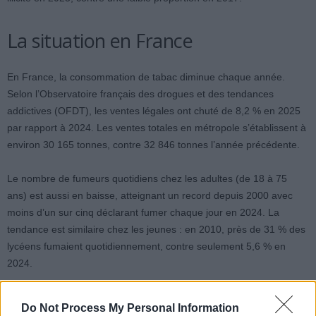
La situation en France
En France, la consommation de tabac diminue chaque année.
Selon l’Observatoire français des drogues et des tendances
addictives (OFDT), les ventes légales ont chuté de 8,2 % en 2025
par rapport à 2024. Les ventes totales en métropole s’établissent à
environ 30 165 tonnes, contre 32 846 tonnes l’année précédente.
Le nombre de fumeurs quotidiens chez les adultes (de 18 à 75
ans) est aussi en baisse, atteignant un record depuis 2000 avec
moins d’un sur cinq déclarant fumer chaque jour en 2024. La
tendance est similaire chez les jeunes : en 2010, près de 31 % des
lycéens fumaient quotidiennement, contre seulement 5,6 % en
2024.
Par ailleurs, l’usage de la cigarette électronique chez les jeunes
Do Not Process My Personal Information
continue de progresser. Selon l’OFDT, la France fait partie des