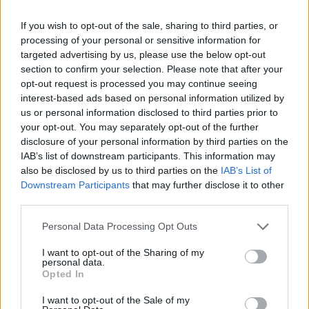
pays où le niveau de tabagisme quotidien est le plus faible,
If you wish to opt-out of the sale, sharing to third parties, or
notamment dans la région nordique.
processing of your personal or sensitive information for
targeted advertising by us, please use the below opt-out
section to confirm your selection. Please note that after your
opt-out request is processed you may continue seeing
interest-based ads based on personal information utilized by
us or personal information disclosed to third parties prior to
your opt-out. You may separately opt-out of the further
Article précédent
Article suivant
disclosure of your personal information by third parties on the
Chaleur et acouphènes : un
Stéphanie Rist prône
IAB’s list of downstream participants. This information may
danger méconnu à
l’interdiction de vendre
also be disclosed by us to third parties on the
IAB’s List of
surveiller
des cigarettes aux jeunes
Downstream Participants
that may further disclose it to other
générations
third parties.
Personal Data Processing Opt Outs
I want to opt-out of the Sharing of my
personal data.
Opted In
I want to opt-out of the Sale of my