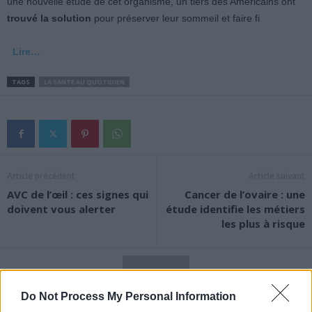
une nouvelle étude de cet organisme, un tiers des Américains ont
trouvé la solution
pour préserver leur sommeil et faire fi
Lire…
TAGS
LA SANTE AU QUOTIDIEN
Article précédent
Article suivant
AVC de l’œil : ces signes qui
Cancer de l’ovaire : une
doivent vous alerter
étude identifie les métiers
les plus à risque
Do Not Process My Personal Information