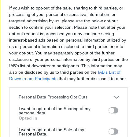
If you wish to opt-out of the sale, sharing to third parties, or
News Santé
processing of your personal or sensitive information for
https://news-sante.fr
targeted advertising by us, please use the below opt-out
section to confirm your selection. Please note that after your
opt-out request is processed you may continue seeing
ARTICLES CONNEXES
PLUS DE L'AUTEUR
interest-based ads based on personal information utilized by
us or personal information disclosed to third parties prior to
your opt-out. You may separately opt-out of the further
disclosure of your personal information by third parties on the
IAB’s list of downstream participants. This information may
also be disclosed by us to third parties on the
IAB’s List of
Santé
Santé
Santé
Downstream Participants
that may further disclose it to other
Canicule : les conseils
Éclipse du 12 août :
Un chewing-gum
essentiels des
attention à la pénurie de
révolutionnaire pour
third parties.
cardiologues pour
lunettes de sécurité
combattre le cancer
éviter le danger
buccal
Personal Data Processing Opt Outs
I want to opt-out of the Sharing of my
personal data.
Opted In
Populaires
I want to opt-out of the Sale of my
Personal Data.