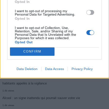
Opted In
Médicament retiré en urgence pour risques graves et données falsifiées
I want to opt-out of processing my
3k views
Personal Data for Targeted Advertising.
Ce cancer mortel explose chez les personnes nées après 1980 : le
Opted In
symptôme à repérer
I want to opt-out of Collection, Use,
Retention, Sale, and/or Sharing of my
1.9k views
Personal Data that Is Unrelated with the
Purposes for which it was collected.
Je suis cardiologue et voici le seul chocolat que je valide : c’est le
Opted Out
meilleur pour le cœur
CONFIRM
1.7k views
Cancer du foie : Symptômes silencieux mais vitaux à connaître
Data Deletion
Data Access
Privacy Policy
1.7k views
CARTE. Le cancer est plus mortel dans cette région qu’ailleurs : les
habitants appelés à la vigilance
1.4k views
Alcool : un signe inattendu qui pourrait sauver votre vie
1.4k views