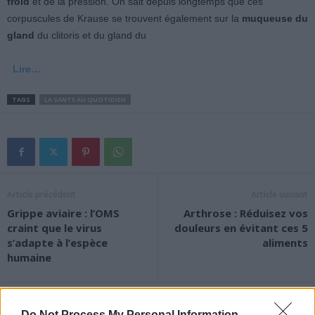
froid
et de la pression. On sait depuis longtemps que ces
corpuscules de Krause se trouvent également sur la
muqueuse du
gland
du clitoris et du gland du
Lire…
TAGS
LA SANTE AU QUOTIDIEN
Article précédent
Article suivant
Grippe aviaire : l’OMS
Arthrose : Réduisez vos
craint que le virus
douleurs en évitant ces 5
s’adapte à l’espèce
aliments
humaine
Do Not Process My Personal Information