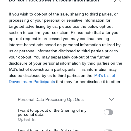
If you wish to opt-out of the sale, sharing to third parties, or
processing of your personal or sensitive information for
News Santé
targeted advertising by us, please use the below opt-out
https://news-sante.fr
section to confirm your selection. Please note that after your
opt-out request is processed you may continue seeing
interest-based ads based on personal information utilized by
ARTICLES CONNEXES
PLUS DE L'AUTEUR
us or personal information disclosed to third parties prior to
your opt-out. You may separately opt-out of the further
disclosure of your personal information by third parties on the
IAB’s list of downstream participants. This information may
also be disclosed by us to third parties on the
IAB’s List of
Downstream Participants
that may further disclose it to other
Santé
Santé
Santé
third parties.
Canicule : les conseils
Éclipse du 12 août :
Un chewing-gum
essentiels des
attention à la pénurie de
révolutionnaire pour
cardiologues pour
lunettes de sécurité
combattre le cancer
Personal Data Processing Opt Outs
éviter le danger
buccal
I want to opt-out of the Sharing of my
personal data.
Opted In
I want to opt-out of the Sale of my