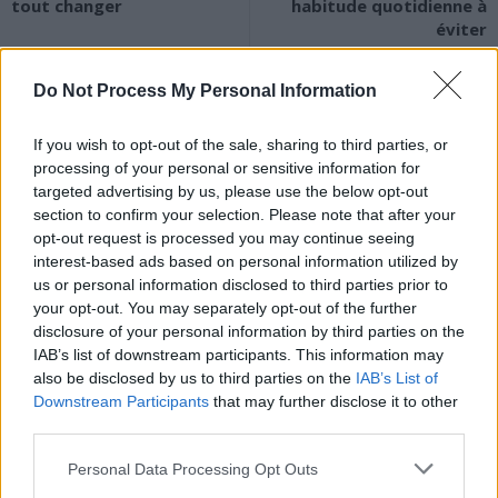
tout changer
habitude quotidienne à
éviter
Do Not Process My Personal Information
If you wish to opt-out of the sale, sharing to third parties, or
processing of your personal or sensitive information for
targeted advertising by us, please use the below opt-out
news
section to confirm your selection. Please note that after your
opt-out request is processed you may continue seeing
interest-based ads based on personal information utilized by
ARTICLES CONNEXES
PLUS DE L'AUTEUR
us or personal information disclosed to third parties prior to
your opt-out. You may separately opt-out of the further
disclosure of your personal information by third parties on the
IAB’s list of downstream participants. This information may
also be disclosed by us to third parties on the
IAB’s List of
Downstream Participants
that may further disclose it to other
Santé
Santé
Santé
third parties.
Canicule : les conseils
Éclipse du 12 août :
Un chewing-gum
essentiels des
attention à la pénurie de
révolutionnaire pour
cardiologues pour
lunettes de sécurité
combattre le cancer
Personal Data Processing Opt Outs
éviter le danger
buccal