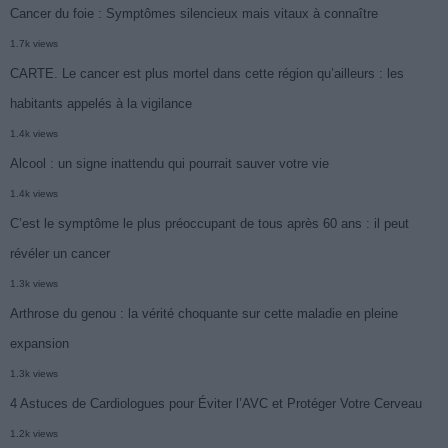
Cancer du foie : Symptômes silencieux mais vitaux à connaître
1.7k views
CARTE. Le cancer est plus mortel dans cette région qu’ailleurs : les
habitants appelés à la vigilance
1.4k views
Alcool : un signe inattendu qui pourrait sauver votre vie
1.4k views
C’est le symptôme le plus préoccupant de tous après 60 ans : il peut
révéler un cancer
1.3k views
Arthrose du genou : la vérité choquante sur cette maladie en pleine
expansion
1.3k views
4 Astuces de Cardiologues pour Éviter l’AVC et Protéger Votre Cerveau
1.2k views