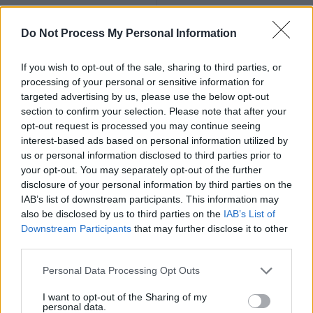
Do Not Process My Personal Information
If you wish to opt-out of the sale, sharing to third parties, or
processing of your personal or sensitive information for
targeted advertising by us, please use the below opt-out
News Santé
section to confirm your selection. Please note that after your
https://news-sante.fr
opt-out request is processed you may continue seeing
interest-based ads based on personal information utilized by
us or personal information disclosed to third parties prior to
ARTICLES CONNEXES
PLUS DE L'AUTEUR
your opt-out. You may separately opt-out of the further
disclosure of your personal information by third parties on the
IAB’s list of downstream participants. This information may
also be disclosed by us to third parties on the
IAB’s List of
Downstream Participants
that may further disclose it to other
third parties.
Santé
Santé
Santé
Canicule : les conseils
Éclipse du 12 août :
Un chewing-gum
essentiels des
attention à la pénurie de
révolutionnaire pour
Personal Data Processing Opt Outs
cardiologues pour
lunettes de sécurité
combattre le cancer
éviter le danger
buccal
I want to opt-out of the Sharing of my
personal data.