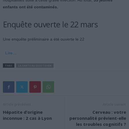
hospitalisés suite à cette grave infection. Au total,
53 jeunes
enfants ont été contaminés.
Enquête ouverte le 22 mars
Une enquête préliminaire a été ouverte le 22
Lire…
TAGS
LA SANTE AU QUOTIDIEN
Article précédent
Article suivant
Hépatite d’origine
Cerveau : votre
inconnue : 2 cas à Lyon
personnalité prévient-elle
les troubles cognitifs ?