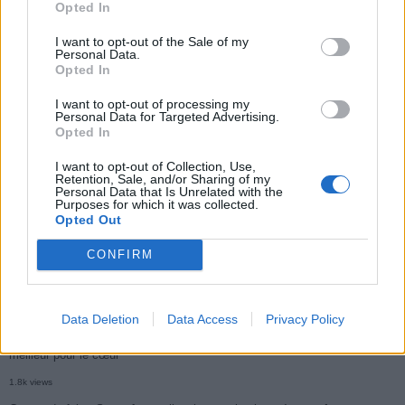
Opted In
I want to opt-out of the Sale of my
Populaires
Personal Data.
Opted In
I want to opt-out of processing my
Médicament retiré en urgence pour risques graves et données falsifiées
Personal Data for Targeted Advertising.
Opted In
2.9k views
Je suis infirmière en soins palliatifs : un mois avant le départ, les patients
I want to opt-out of Collection, Use,
Retention, Sale, and/or Sharing of my
Personal Data that Is Unrelated with the
commencent tous à faire cette chose étrange
Purposes for which it was collected.
Opted Out
1.9k views
Ce cancer mortel explose chez les personnes nées après 1980 : le
CONFIRM
symptôme à repérer
1.9k views
Data Deletion
Data Access
Privacy Policy
Je suis cardiologue et voici le seul chocolat que je valide : c’est le
meilleur pour le cœur
1.8k views