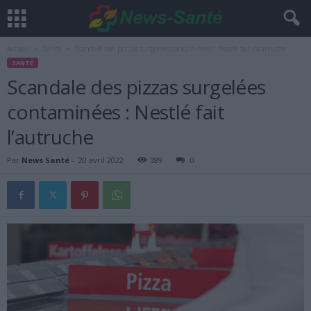
Accueil
Santé
Scandale des pizzas surgelées contaminées : Nestlé fait l’autruche
SANTÉ
Scandale des pizzas surgelées
contaminées : Nestlé fait
l’autruche
Par
News Santé
-
20 avril 2022
389
0