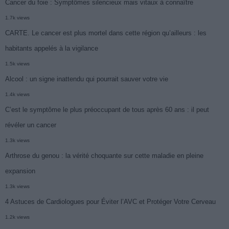
Cancer du foie : Symptômes silencieux mais vitaux à connaître
1.7k views
CARTE. Le cancer est plus mortel dans cette région qu’ailleurs : les
habitants appelés à la vigilance
1.5k views
Alcool : un signe inattendu qui pourrait sauver votre vie
1.4k views
C’est le symptôme le plus préoccupant de tous après 60 ans : il peut
révéler un cancer
1.3k views
Arthrose du genou : la vérité choquante sur cette maladie en pleine
expansion
1.3k views
4 Astuces de Cardiologues pour Éviter l’AVC et Protéger Votre Cerveau
1.2k views