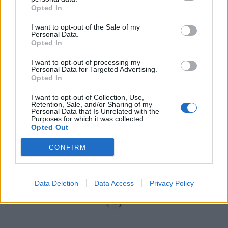
Opted In
I want to opt-out of the Sale of my
Personal Data.
Opted In
I want to opt-out of processing my
news
Personal Data for Targeted Advertising.
Opted In
I want to opt-out of Collection, Use,
ARTICLES CONNEXES
PLUS DE L'AUTEUR
Retention, Sale, and/or Sharing of my
Personal Data that Is Unrelated with the
Purposes for which it was collected.
Opted Out
CONFIRM
Santé
Santé
Santé
Canicule : les conseils
Éclipse du 12 août :
Un chewing-gum
essentiels des
attention à la pénurie de
révolutionnaire pour
cardiologues pour
lunettes de sécurité
combattre le cancer
Data Deletion
Data Access
Privacy Policy
éviter le danger
buccal