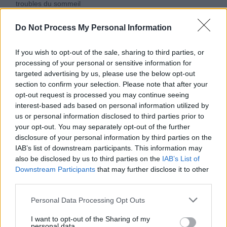
troubles du sommeil
Do Not Process My Personal Information
Les examens plus approfondis, comme l’électrocardiogramme, le
test d’effort, l’échographie cardiaque ou le scanner des coronaires,
peuvent être envisagés au cas par cas. Ils ne font pas partie du
If you wish to opt-out of the sale, sharing to third parties, or
processing of your personal or sensitive information for
bilan minimum systématique à 40 ans. Le cardiologue insiste : «
targeted advertising by us, please use the below opt-out
Vous êtes votre meilleure défense. Si vous avez des symptômes
section to confirm your selection. Please note that after your
persistants, une évaluation approfondie est nécessaire, il ne faut
opt-out request is processed you may continue seeing
pas les minimiser
».
interest-based ads based on personal information utilized by
us or personal information disclosed to third parties prior to
your opt-out. You may separately opt-out of the further
disclosure of your personal information by third parties on the
IAB’s list of downstream participants. This information may
also be disclosed by us to third parties on the
IAB’s List of
Downstream Participants
that may further disclose it to other
Article précédent
Article suivant
third parties.
Boutons de chaleur en été
Masques de sommeil :
Personal Data Processing Opt Outs
: comment les reconnaître
beau rêve ou risqué pour
et les soigner rapidement
votre peau ?
I want to opt-out of the Sharing of my
personal data.