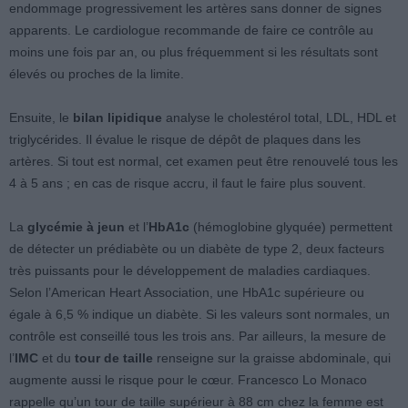
endommage progressivement les artères sans donner de signes
apparents. Le cardiologue recommande de faire ce contrôle au
moins une fois par an, ou plus fréquemment si les résultats sont
élevés ou proches de la limite.
Ensuite, le
bilan lipidique
analyse le cholestérol total, LDL, HDL et
triglycérides. Il évalue le risque de dépôt de plaques dans les
artères. Si tout est normal, cet examen peut être renouvelé tous les
4 à 5 ans ; en cas de risque accru, il faut le faire plus souvent.
La
glycémie à jeun
et l’
HbA1c
(hémoglobine glyquée) permettent
de détecter un prédiabète ou un diabète de type 2, deux facteurs
très puissants pour le développement de maladies cardiaques.
Selon l’American Heart Association, une HbA1c supérieure ou
égale à 6,5 % indique un diabète. Si les valeurs sont normales, un
contrôle est conseillé tous les trois ans. Par ailleurs, la mesure de
l’
IMC
et du
tour de taille
renseigne sur la graisse abdominale, qui
augmente aussi le risque pour le cœur. Francesco Lo Monaco
rappelle qu’un tour de taille supérieur à 88 cm chez la femme est