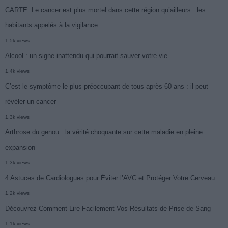
CARTE. Le cancer est plus mortel dans cette région qu’ailleurs : les
habitants appelés à la vigilance
1.5k views
Alcool : un signe inattendu qui pourrait sauver votre vie
1.4k views
C’est le symptôme le plus préoccupant de tous après 60 ans : il peut
révéler un cancer
1.3k views
Arthrose du genou : la vérité choquante sur cette maladie en pleine
expansion
1.3k views
4 Astuces de Cardiologues pour Éviter l’AVC et Protéger Votre Cerveau
1.2k views
Découvrez Comment Lire Facilement Vos Résultats de Prise de Sang
1.1k views