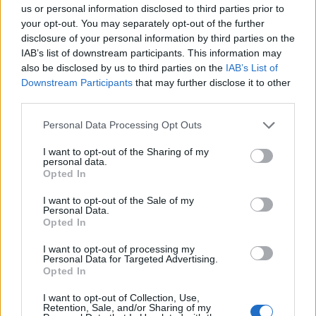
us or personal information disclosed to third parties prior to
your opt-out. You may separately opt-out of the further
Le soir, il est également recommandé de nettoyer le visage,
disclosure of your personal information by third parties on the
d’appliquer des soins non comédogènes en couche fine, puis
IAB’s list of downstream participants. This information may
d’attendre quelques minutes avant de mettre le masque. En cas
also be disclosed by us to third parties on the
IAB’s List of
Downstream Participants
that may further disclose it to other
d’apparition de boutons, il peut être utile de faire une pause de
third parties.
quelques nuits pour observer si le problème persiste. Si des
rougeurs ou des démangeaisons apparaissent, cela peut indiquer
Personal Data Processing Opt Outs
une irritation à cause du tissu ou de la lessive.
I want to opt-out of the Sharing of my
personal data.
Opted In
I want to opt-out of the Sale of my
Personal Data.
Opted In
Article précédent
Article suivant
I want to opt-out of processing my
Personal Data for Targeted Advertising.
Santé cardiaque à 40 ans :
Une nouvelle solution
Opted In
les examens
révolutionnaire pour
indispensables à ne pas
guérir l’insuffisance
I want to opt-out of Collection, Use,
manquer
cardiaque
Retention, Sale, and/or Sharing of my