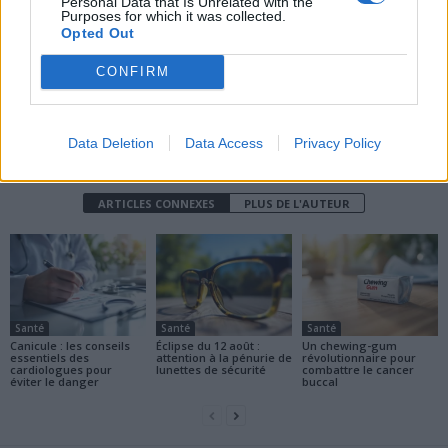
Personal Data that Is Unrelated with the
Purposes for which it was collected.
Opted Out
CONFIRM
Data Deletion
Data Access
Privacy Policy
news
ARTICLES CONNEXES
PLUS DE L'AUTEUR
Santé
Santé
Santé
Canicule : les conseils
Éclipse du 12 août :
Un chewing-gum
essentiels des
attention à la pénurie de
révolutionnaire pour
cardiologues pour
lunettes de sécurité
combattre le cancer
éviter le danger
buccal