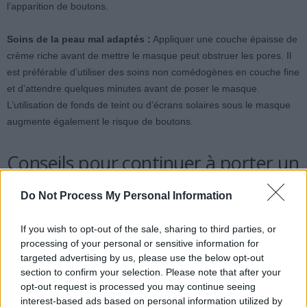
l’apparition de boutons.
Soins de la peau mal adaptés :
Appliquer une couche épaisse de
crème riche avant de mettre le masque peut obstruer les pores. Il
est préférable d’utiliser des soins non comédogènes en couche fine
et d’attendre quelques minutes avant de poser le masque.
L’utilisation de fonds de teint ou d’écrans solaires sous le masque
augmente également le risque de boutons.
Conseils pour continuer à porter un
masque de sommeil sans problème
Do Not Process My Personal Information
Pour limiter les risques, il est conseillé de choisir un masque en
If you wish to opt-out of the sale, sharing to third parties, or
soie ou en coton très doux, suffisamment ajusté pour ne pas
processing of your personal or sensitive information for
glisser, mais pas trop serré pour ne pas marquer la peau. Un
targeted advertising by us, please use the below opt-out
section to confirm your selection. Please note that after your
lavage régulier, toutes les deux ou trois nuits, avec une lessive
opt-out request is processed you may continue seeing
douce, permet d’éliminer les résidus. Avoir deux masques en
interest-based ads based on personal information utilized by
rotation aide à respecter cette routine.