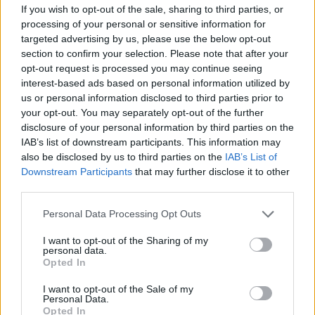
geste simple peut éviter de graves complications liées à la maladie.
If you wish to opt-out of the sale, sharing to third parties, or
processing of your personal or sensitive information for
targeted advertising by us, please use the below opt-out
section to confirm your selection. Please note that after your
opt-out request is processed you may continue seeing
interest-based ads based on personal information utilized by
us or personal information disclosed to third parties prior to
Article précédent
Article suivant
your opt-out. You may separately opt-out of the further
disclosure of your personal information by third parties on the
Alcool et Alzheimer : ce
Rougeole ou varicelle :
IAB’s list of downstream participants. This information may
que révèlent 1781
comment faire la
also be disclosed by us to third parties on the
IAB’s List of
cerveaux autopsiés
différence rapidement
Downstream Participants
that may further disclose it to other
third parties.
Personal Data Processing Opt Outs
I want to opt-out of the Sharing of my
personal data.
Opted In
news
I want to opt-out of the Sale of my
Personal Data.
Opted In
ARTICLES CONNEXES
PLUS DE L'AUTEUR