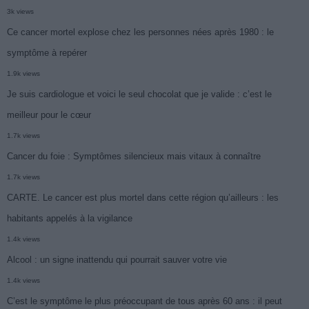
3k views
Ce cancer mortel explose chez les personnes nées après 1980 : le
symptôme à repérer
1.9k views
Je suis cardiologue et voici le seul chocolat que je valide : c’est le
meilleur pour le cœur
1.7k views
Cancer du foie : Symptômes silencieux mais vitaux à connaître
1.7k views
CARTE. Le cancer est plus mortel dans cette région qu’ailleurs : les
habitants appelés à la vigilance
1.4k views
Alcool : un signe inattendu qui pourrait sauver votre vie
1.4k views
C’est le symptôme le plus préoccupant de tous après 60 ans : il peut