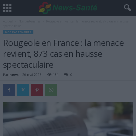
Accueil
Nos partenaires
Rougeole en France : la menace revient, 873 cas en hausse
spectaculaire
NOS PARTENAIRES
Rougeole en France : la menace
revient, 873 cas en hausse
spectaculaire
Par
news
-
20 mai 2026
134
0