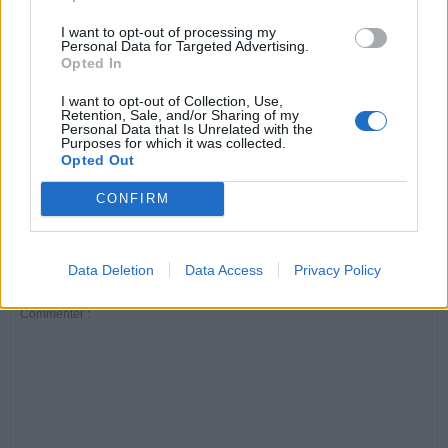
I want to opt-out of processing my
Personal Data for Targeted Advertising.
Opted In
I want to opt-out of Collection, Use,
Retention, Sale, and/or Sharing of my
Nos partenaires
Nos partenaires
Nos partenaires
Personal Data that Is Unrelated with the
Piquée par une tique en
Un Nouveau traitement
Acouphènes : découvrez
Purposes for which it was collected.
vacances elle lutte 42
contre le cancer du
la vérité sur ces bruits
Opted Out
jours dans le coma
pancréas permet
mystérieux dans vos
doubler la durée de vie
oreilles
des patients
CONFIRM
Data Deletion
Data Access
Privacy Policy
LAISSER UN COMMENTAIRE