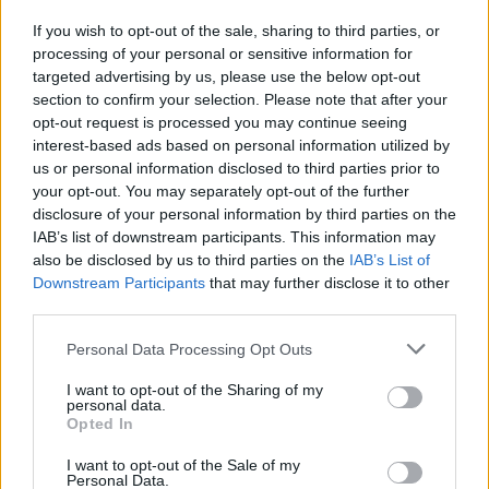
modérée, peut déjà compromettre la santé cérébrale. Il souligne
que le risque de développer une démence demeure même après
If you wish to opt-out of the sale, sharing to third parties, or
avoir arrêté.
processing of your personal or sensitive information for
targeted advertising by us, please use the below opt-out
section to confirm your selection. Please note that after your
opt-out request is processed you may continue seeing
interest-based ads based on personal information utilized by
us or personal information disclosed to third parties prior to
your opt-out. You may separately opt-out of the further
disclosure of your personal information by third parties on the
Article précédent
Article suivant
IAB’s list of downstream participants. This information may
Ce cercle gris dans l’œil
Rougeole en France : la
also be disclosed by us to third parties on the
IAB’s List of
pourrait sauver votre
menace revient, 873 cas en
Downstream Participants
that may further disclose it to other
cœur
hausse spectaculaire
third parties.
Personal Data Processing Opt Outs
I want to opt-out of the Sharing of my
personal data.
Opted In
I want to opt-out of the Sale of my
news
Personal Data.