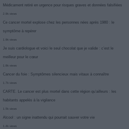
Médicament retiré en urgence pour risques graves et données falsifiées
2.9k views
Ce cancer mortel explose chez les personnes nées après 1980 : le
symptôme à repérer
1.9k views
Je suis cardiologue et voici le seul chocolat que je valide : c’est le
meilleur pour le cœur
1.8k views
Cancer du foie : Symptômes silencieux mais vitaux à connaître
1.7k views
CARTE. Le cancer est plus mortel dans cette région qu’ailleurs : les
habitants appelés à la vigilance
1.5k views
Alcool : un signe inattendu qui pourrait sauver votre vie
1.4k views