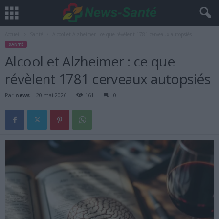
Accueil
Santé
Alcool et Alzheimer : ce que révèlent 1781 cerveaux autopsiés
SANTÉ
Alcool et Alzheimer : ce que
révèlent 1781 cerveaux autopsiés
Par
news
-
20 mai 2026
161
0