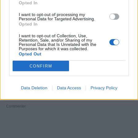
Opted In
ARTICLES CONNEXES
PLUS DE L'AUTEUR
I want to opt-out of processing my
Personal Data for Targeted Advertising.
Opted In
I want to opt-out of Collection, Use,
Retention, Sale, and/or Sharing of my
Personal Data that Is Unrelated with the
Purposes for which it was collected.
Santé
Santé
Santé
Opted Out
Canicule : les conseils
Éclipse du 12 août :
Un chewing-gum
essentiels des
attention à la pénurie de
révolutionnaire pour
cardiologues pour
lunettes de sécurité
combattre le cancer
CONFIRM
éviter le danger
buccal
Data Deletion
Data Access
Privacy Policy
LAISSER UN COMMENTAIRE