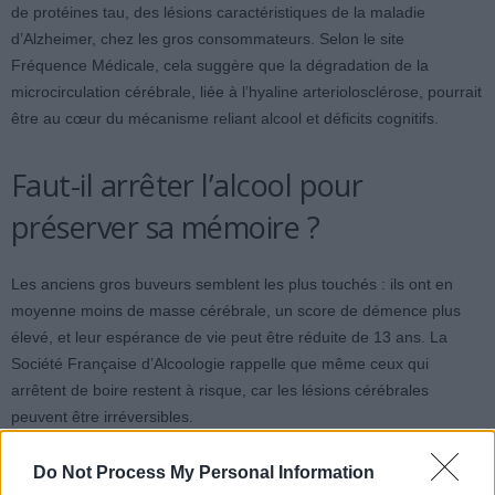
de protéines tau, des lésions caractéristiques de la maladie
d’Alzheimer, chez les gros consommateurs. Selon le site
Fréquence Médicale, cela suggère que la dégradation de la
microcirculation cérébrale, liée à l’hyaline arteriolosclérose, pourrait
être au cœur du mécanisme reliant alcool et déficits cognitifs.
Faut-il arrêter l’alcool pour
préserver sa mémoire ?
Les anciens gros buveurs semblent les plus touchés : ils ont en
moyenne moins de masse cérébrale, un score de démence plus
élevé, et leur espérance de vie peut être réduite de 13 ans. La
Société Française d’Alcoologie rappelle que même ceux qui
arrêtent de boire restent à risque, car les lésions cérébrales
peuvent être irréversibles.
Selon le Dr Mike Sevilla, la consommation régulière d’alcool, même
Do Not Process My Personal Information