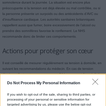
somnolence durant la journée. La situation est encore plus
préoccupante si la tension est déjà élevée ou mal contrôlée, ou si
la personne présente un surpoids ou des antécédents d’AVC ou
d’insuffisance cardiaque. Les autorités sanitaires britanniques
rappellent aussi que fumer, boire excessivement de l’alcool ou
prendre des somnifères favorise le ronflement. Le NHS
recommande donc de limiter ces comportements.
Actions pour protéger son cœur
Il est conseillé de mesurer régulièrement sa tension à domicile, en
suivant les recommandations du médecin. En cas de tension
élevée ou fluctuante, une mesure sur 24 heures peut être réalisée
pour détecter une hypertension nocturne. Si le ronflement devient
Do Not Process My Personal Information
chronique, accompagné de somnolence ou de pauses
respiratoires, il est important d’en parler rapidement à un
If you wish to opt-out of the sale, sharing to third parties, or
professionnel de santé, comme un généraliste, un ORL, un
processing of your personal or sensitive information for
pneumologue ou un spécialiste du sommeil. Un enregistrement du
targeted advertising by us, please use the below opt-out