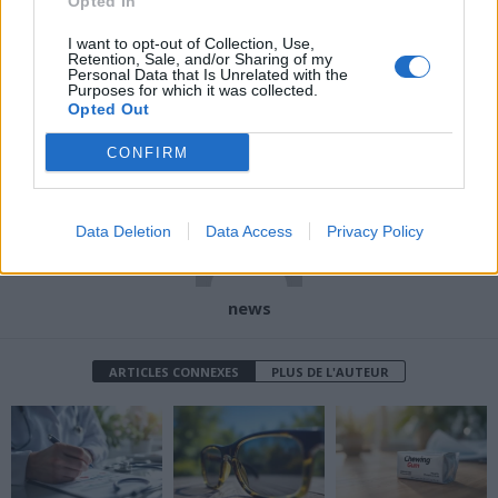
Opted In
Article précédent
Article suivant
I want to opt-out of Collection, Use,
Obésité en France : une
Découvrez pourquoi le
Retention, Sale, and/or Sharing of my
Personal Data that Is Unrelated with the
explosion alarmante chez
magnésium est vital pour
Purposes for which it was collected.
les adultes et enfants
votre santé et comment
Opted Out
éviter la carence
CONFIRM
Data Deletion
Data Access
Privacy Policy
news
ARTICLES CONNEXES
PLUS DE L'AUTEUR