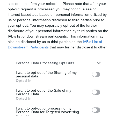
sommeil pourra alors être prescrit.
section to confirm your selection. Please note that after your
opt-out request is processed you may continue seeing
interest-based ads based on personal information utilized by
Plusieurs mesures concrètes peuvent aider à réduire le ronflement
us or personal information disclosed to third parties prior to
et à préserver la santé cardiaque : perdre du poids si nécessaire,
your opt-out. You may separately opt-out of the further
pratiquer une activité physique régulière, réduire fortement la
disclosure of your personal information by third parties on the
consommation d’alcool le soir, arrêter de fumer. Dormir sur le côté,
IAB’s list of downstream participants. This information may
surélever légèrement la tête du lit ou traiter un nez bouché peuvent
also be disclosed by us to third parties on the
IAB’s List of
aussi limiter les vibrations responsables du ronflement. En cas
Downstream Participants
that may further disclose it to other
d’apnée du sommeil confirmée, des dispositifs comme la pression
third parties.
positive continue ou une orthèse d’avancée mandibulaire peuvent
Personal Data Processing Opt Outs
être prescrits pour ouvrir les voies respiratoires. Enfin, des
applications ou montres connectées qui enregistrent les
I want to opt-out of the Sharing of my
personal data.
ronflements peuvent aider à prendre conscience du problème,
Opted In
mais ne remplacent pas un avis médical et un traitement adapté.
I want to opt-out of the Sale of my
Personal Data.
Opted In
I want to opt-out of processing my
Personal Data for Targeted Advertising.