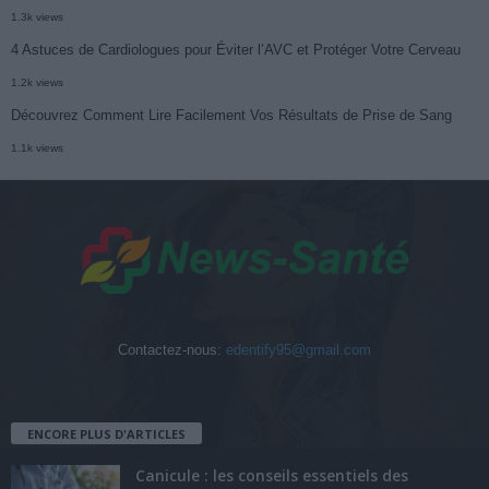
1.3k views
4 Astuces de Cardiologues pour Éviter l’AVC et Protéger Votre Cerveau
1.2k views
Découvrez Comment Lire Facilement Vos Résultats de Prise de Sang
1.1k views
Contactez-nous:
edentify95@gmail.com
ENCORE PLUS D'ARTICLES
Canicule : les conseils essentiels des