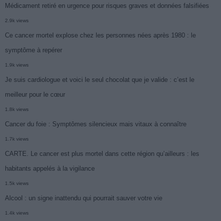
Médicament retiré en urgence pour risques graves et données falsifiées
2.9k views
Ce cancer mortel explose chez les personnes nées après 1980 : le
symptôme à repérer
1.9k views
Je suis cardiologue et voici le seul chocolat que je valide : c’est le
meilleur pour le cœur
1.8k views
Cancer du foie : Symptômes silencieux mais vitaux à connaître
1.7k views
CARTE. Le cancer est plus mortel dans cette région qu’ailleurs : les
habitants appelés à la vigilance
1.5k views
Alcool : un signe inattendu qui pourrait sauver votre vie
1.4k views