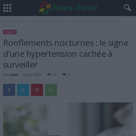
Accueil
Santé
Ronflements nocturnes : le signe d’une hypertension cachée à
surveiller
SANTÉ
Ronflements nocturnes : le signe
d’une hypertension cachée à
surveiller
Par
news
-
10 juin 2026
74
0