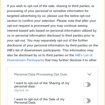
se faire par une automesure sous contrôle médical.
If you wish to opt-out of the sale, sharing to third parties, or
processing of your personal or sensitive information for
En cas de ronflement régulier et de tension suspecte, il est
targeted advertising by us, please use the below opt-out
conseillé de consulter un médecin. Ce dernier pourra orienter vers
section to confirm your selection. Please note that after your
opt-out request is processed you may continue seeing
un cardiologue ou un centre du sommeil pour réaliser une
interest-based ads based on personal information utilized by
polygraphie à domicile ou une polysomnographie en laboratoire.
us or personal information disclosed to third parties prior to
Ces examens permettent de diagnostiquer précisément le
your opt-out. You may separately opt-out of the further
problème.
disclosure of your personal information by third parties on the
IAB’s list of downstream participants. This information may
Certains profils doivent agir rapidement. Cela concerne notamment
also be disclosed by us to third parties on the
IAB’s List of
les hommes d’âge moyen en surpoids, mais aussi les jeunes
Downstream Participants
that may further disclose it to other
third parties.
adultes de poids normal, chez qui le risque est parfois sous-estimé.
Les femmes enceintes, dont le ronflement s’aggrave, doivent
Personal Data Processing Opt Outs
également faire attention, car cela peut indiquer une hypertension
gravidique. Traiter un trouble du sommeil, par exemple avec une
I want to opt-out of the Sharing of my
personal data.
pression positive continue ou une orthèse dentaire, associé à une
Opted In
perte de poids, à la réduction de l’alcool ou au sevrage tabagique,
peut améliorer la tension et la santé cardiaque. Discuter de ces
I want to opt-out of the Sale of my
Personal Data.
symptômes avec un professionnel de santé permet souvent d’agir