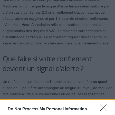
Une étude datant de 2000, publiée dans Archives of Internal
Medicine, a montré que le risque d’hypertension était multiplié par
6,8 en cas d’apnée, par 2,3 si le ronflement s’accompagnait de
désaturation en oxygène, et par 1,6 pour de simples ronflements.
L’American Heart Association relie ces troubles du sommeil à une
augmentation des risques d’AVC, de maladies coronariennes et
d’insuffisance cardiaque. Le ronflement régulier devient alors un
signe visible d’un problème silencieux mais potentiellement grave.
Que faire si votre ronflement
devient un signal d’alerte ?
Un ronflement qui doit attirer l’attention est souvent fort ou quasi
quotidien. Il peut être accompagné de fatigue au réveil, de maux de
tête matinaux, de sueurs nocturnes ou de pauses respiratoires
observées par le partenaire. Selon l’Assurance Maladie, une
tension artérielle est considérée comme élevée à partir de 140/90
Do Not Process My Personal Information
mmHg, mesurée à plusieurs reprises au repos. La vérification peut