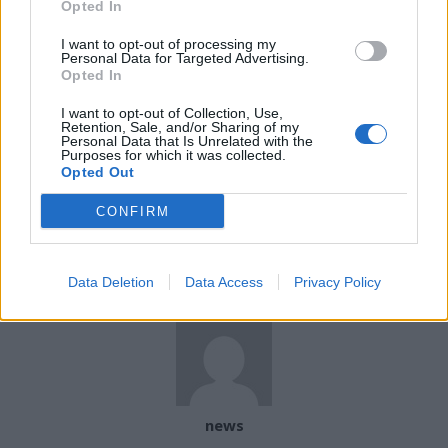
Opted In
bien avant qu’une complication grave ne survienne.
I want to opt-out of processing my
Personal Data for Targeted Advertising.
Opted In
I want to opt-out of Collection, Use,
Retention, Sale, and/or Sharing of my
Personal Data that Is Unrelated with the
Purposes for which it was collected.
Opted Out
Article précédent
Article suivant
Crèmes solaires : ce que le
Un nouveau traitement
CONFIRM
chiffre ne vous dit pas sur
révolutionnaire pour
la protection
ralentir la sclérose en
plaques
Data Deletion
Data Access
Privacy Policy
news