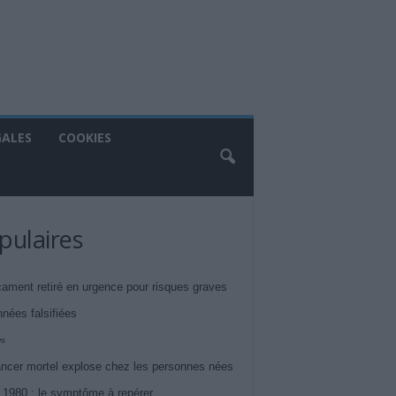
GALES
COOKIES
pulaires
ament retiré en urgence pour risques graves
nnées falsifiées
ws
ncer mortel explose chez les personnes nées
 1980 : le symptôme à repérer