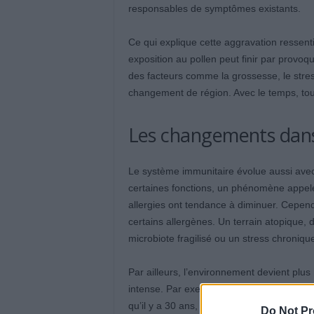
responsables de symptômes existants.
Ce qui explique cette aggravation ressenti
exposition au pollen peut finir par provoqu
des facteurs comme la grossesse, le stre
changement de région. Avec le temps, to
Les changements dans 
Le système immunitaire évolue aussi avec l
certaines fonctions, un phénomène appe
allergies ont tendance à diminuer. Cependa
certains allergènes. Un terrain atopique
microbiote fragilisé ou un stress chroniqu
Par ailleurs, l’environnement devient plus 
intense. Par exemple, en Amérique du Nord
qu’il y a 30 ans, avec une augmentation d
Do Not Pr