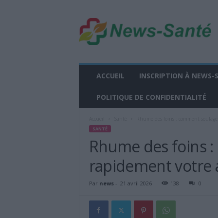
n
e
w
s
-
s
a
ACCUEIL
INSCRIPTION À NEWS-
n
t
POLITIQUE DE CONFIDENTIALITÉ
e
.
Accueil
Santé
Rhume des foins : comment soulager 
f
SANTÉ
r
Rhume des foins 
rapidement votre a
Par
news
-
21 avril 2026
138
0