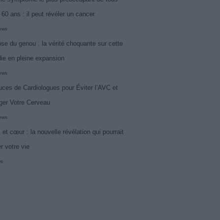
 60 ans : il peut révéler un cancer
iews
ose du genou : la vérité choquante sur cette
ie en pleine expansion
iews
uces de Cardiologues pour Éviter l’AVC et
ger Votre Cerveau
iews
 et cœur : la nouvelle révélation qui pourrait
r votre vie
ws