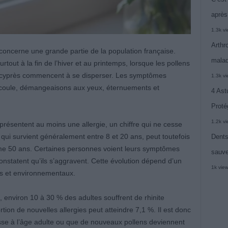
après
1.3k v
Arthr
 concerne une grande partie de la population française.
malad
tout à la fin de l’hiver et au printemps, lorsque les pollens
le cyprès commencent à se disperser. Les symptômes
1.3k v
 coule, démangeaisons aux yeux, éternuements et
4 Ast
Proté
1.2k v
résentent au moins une allergie, un chiffre qui ne cesse
ui survient généralement entre 8 et 20 ans, peut toutefois
Dents
ême 50 ans. Certaines personnes voient leurs symptômes
sauve
onstatent qu’ils s’aggravent. Cette évolution dépend d’un
1k vie
s et environnementaux.
environ 10 à 30 % des adultes souffrent de rhinite
rtion de nouvelles allergies peut atteindre 7,1 %. Il est donc
isse à l’âge adulte ou que de nouveaux pollens deviennent