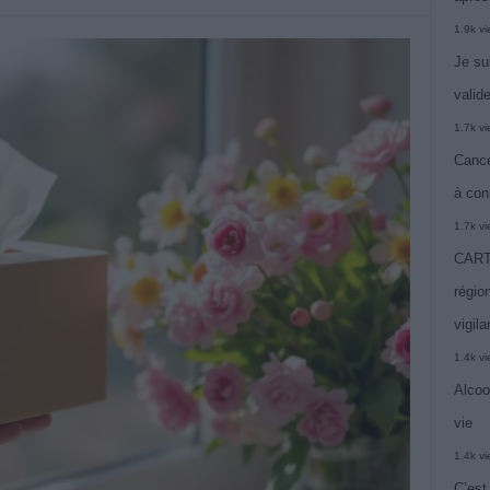
1.9k v
Je su
valide
1.7k v
Cance
à con
1.7k v
CARTE
région
vigil
1.4k v
Alcoo
vie
1.4k v
C’est