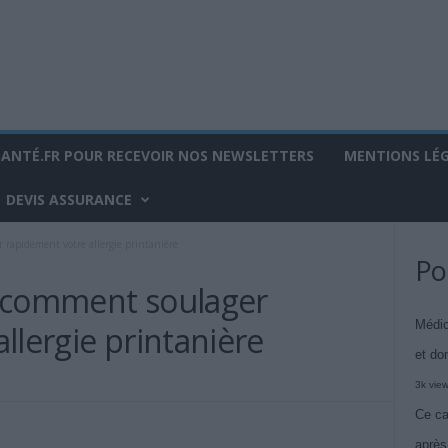
SANTÉ.FR POUR RECEVOIR NOS NEWSLETTERS
MENTIONS LÉ
DEVIS ASSURANCE
rapidement votre allergie printanière
Po
: comment soulager
Médic
llergie printanière
et do
3k vie
Ce ca
après