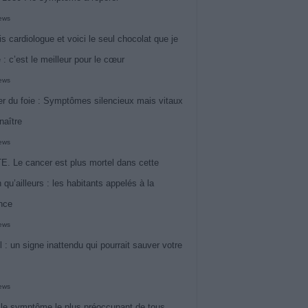
iews
is cardiologue et voici le seul chocolat que je
 : c’est le meilleur pour le cœur
iews
r du foie : Symptômes silencieux mais vitaux
naître
iews
. Le cancer est plus mortel dans cette
 qu’ailleurs : les habitants appelés à la
ance
iews
l : un signe inattendu qui pourrait sauver votre
iews
 le symptôme le plus préoccupant de tous