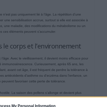
e n’est pas uniquement lié à l’âge. La répétition d’une
er une sensibilisation accrue, surtout si elle est associée à
ss, une maladie, des modifications du métabolisme ou un
us ces éléments peuvent s’accumuler.
le corps et l’environnement
’âge. Avec le vieillissement, il devient moins efficace pour
lé immunosénescence. Curieusement, après 65 ans, les
nt, avant cet âge, il est fréquent de perdre la tolérance à
, des antécédents d’asthme ou d’eczéma dans l’enfance, un
e peuvent favoriser cette perte de tolérance.
hostile. La saison des pollens s’allonge et devient plus
, la période de pollinisation dure environ 20 jours de plus
e 21 % des concentrations de pollen. La pollution
ocess My Personal Information