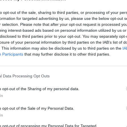
ts, affaiblissant les muqueuses respiratoires et aggravant
ie augmente, même si le corps n’est pas plus allergique
to opt-out of the sale, sharing to third parties, or processing of your per
formation for targeted advertising by us, please use the below opt-out s
r selection. Please note that after your opt-out request is processed y
eing interest-based ads based on personal information utilized by us or
e : l’âge complique le diagnostic
disclosed to third parties prior to your opt-out. You may separately opt-
losure of your personal information by third parties on the IAB’s list of
. This information may also be disclosed by us to third parties on the
IA
lergie peut en réalité être une rhinite non allergique. Selon
Participants
that may further disclose it to other third parties.
coup d’adultes qui pensent développer une nouvelle
 en fait une rhinite non allergique. Celle-ci présente des
on et l’écoulement nasal, mais avec moins de
équente avec l’âge, et il est possible qu’elle coexiste
l Data Processing Opt Outs
o opt-out of the Sharing of my personal data.
In
 les symptômes au quotidien
o opt-out of the Sale of my Personal Data.
, il existe plusieurs gestes simples pour atténuer les
In
e symptômes mais souhaitez les prévenir, commencez à
to opt-out of processing my Personal Data for Targeted