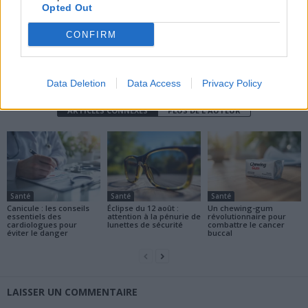
Opted Out
CONFIRM
news
Data Deletion
Data Access
Privacy Policy
ARTICLES CONNEXES
PLUS DE L'AUTEUR
Santé
Santé
Santé
Canicule : les conseils
Éclipse du 12 août :
Un chewing-gum
essentiels des
attention à la pénurie de
révolutionnaire pour
cardiologues pour
lunettes de sécurité
combattre le cancer
éviter le danger
buccal
LAISSER UN COMMENTAIRE