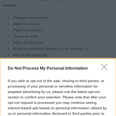
suivants :
Allergies saisonnières ;
Début de rhume ;
Piqûres d’insectes ;
Coups de soleil ;
Début de diarrhée ;
Éruptions cutanées légères (acné, eczéma…) ;
Mal de tête passager ;
Maux d’estomac légers.
Do Not Process My Personal Information
Cette liste n’est pas exhaustive. Le pharmacien en ligne peut juger
si vos symptômes nécessitent une consultation médicale ou si un
If you wish to opt-out of the sale, sharing to third parties, or
traitement en automédication suffit.
processing of your personal or sensitive information for
targeted advertising by us, please use the below opt-out
section to confirm your selection. Please note that after your
Les interactions médicamenteuses
opt-out request is processed you may continue seeing
interest-based ads based on personal information utilized by
Le rôle du pharmacien reste essentiel pour éviter d’éventuelles
us or personal information disclosed to third parties prior to