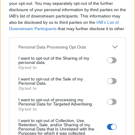
interactions entre médicaments. Son avis permet d’assurer une
your opt-out. You may separately opt-out of the further
automédication sûre. Aujourd’hui, cette expertise peut aussi être
disclosure of your personal information by third parties on the
consultée en ligne, sans se déplacer.
IAB’s list of downstream participants. This information may
also be disclosed by us to third parties on the
IAB’s List of
Downstream Participants
that may further disclose it to other
Bien que l’accompagnement médical ne soit pas toujours possible,
third parties.
les recommandations d’un professionnel restent importantes dans
certaines situations.
Personal Data Processing Opt Outs
I want to opt-out of the Sharing of my
personal data.
Opted In
I want to opt-out of the Sale of my
Personal Data.
Opted In
Article précédent
Article suivant
Santé dentaire : un
Cancer du sein : des
I want to opt-out of processing my
Personal Data for Targeted Advertising.
rempart contre la
cellules métastatiques
Opted In
pneumonie nosocomiale
déjà présentes dans la
tumeur
I want to opt-out of Collection, Use,
Retention, Sale, and/or Sharing of my
Personal Data that Is Unrelated with the
Purposes for which it was collected.