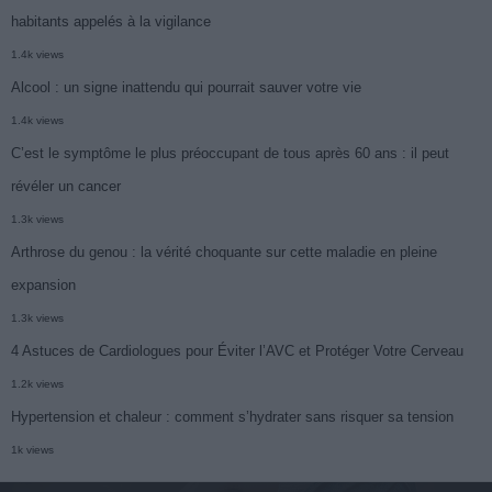
habitants appelés à la vigilance
1.4k views
Alcool : un signe inattendu qui pourrait sauver votre vie
1.4k views
C’est le symptôme le plus préoccupant de tous après 60 ans : il peut
révéler un cancer
1.3k views
Arthrose du genou : la vérité choquante sur cette maladie en pleine
expansion
1.3k views
4 Astuces de Cardiologues pour Éviter l’AVC et Protéger Votre Cerveau
1.2k views
Hypertension et chaleur : comment s’hydrater sans risquer sa tension
1k views