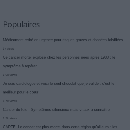
Populaires
Médicament retiré en urgence pour risques graves et données falsifiées
3k views
Ce cancer mortel explose chez les personnes nées après 1980 : le
symptôme à repérer
1.9k views
Je suis cardiologue et voici le seul chocolat que je valide : c’est le
meilleur pour le cœur
1.7k views
Cancer du foie : Symptômes silencieux mais vitaux à connaître
1.7k views
CARTE. Le cancer est plus mortel dans cette région qu’ailleurs : les