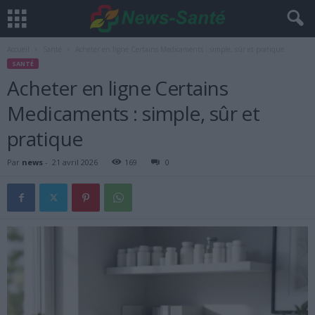
Accueil
Santé
Acheter en ligne Certains Medicaments : simple, sûr et pratique
SANTÉ
Acheter en ligne Certains
Medicaments : simple, sûr et
pratique
Par
news
-
21 avril 2026
169
0