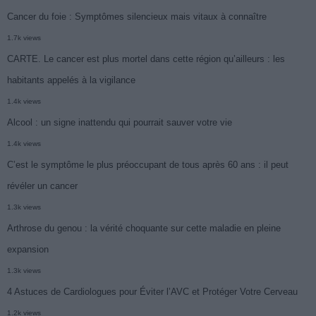
Cancer du foie : Symptômes silencieux mais vitaux à connaître
1.7k views
CARTE. Le cancer est plus mortel dans cette région qu’ailleurs : les
habitants appelés à la vigilance
1.4k views
Alcool : un signe inattendu qui pourrait sauver votre vie
1.4k views
C’est le symptôme le plus préoccupant de tous après 60 ans : il peut
révéler un cancer
1.3k views
Arthrose du genou : la vérité choquante sur cette maladie en pleine
expansion
1.3k views
4 Astuces de Cardiologues pour Éviter l’AVC et Protéger Votre Cerveau
1.2k views