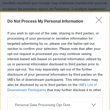
résultats montrent que manger trop d’aliments transformés pourrait
accélérer les premiers signes de Parkinson. Il souligne également
que cette étude, basée sur un échantillon de plus de 42 800
participants suivis jusqu’à 26 ans, est à la fois solide et rigoureuse.
Do Not Process My Personal Information
Les auteurs d’un éditorial publié avec l’étude insistent sur le fait que
If you wish to opt-out of the sale, sharing to third parties, or
la prévention des maladies neurodégénératives peut commencer
processing of your personal or sensitive information for
targeted advertising by us, please use the below opt-out
dès le repas. Une consommation excessive d’aliments ultra-
section to confirm your selection. Please note that after your
transformés est non seulement un facteur de risque pour les
opt-out request is processed you may continue seeing
maladies métaboliques, mais pourrait aussi accélérer le processus
interest-based ads based on personal information utilized by
neurodégénératif et ses symptômes.
us or personal information disclosed to third parties prior to
your opt-out. You may separately opt-out of the further
Les dangers des aliments ultra-
disclosure of your personal information by third parties on the
IAB’s list of downstream participants. This information may
transformés
also be disclosed by us to third parties on the
IAB’s List of
Downstream Participants
that may further disclose it to other
third parties.
Les risques liés à une consommation élevée d’aliments
transformés sont régulièrement étudiés. Une méta-analyse portant
Personal Data Processing Opt Outs