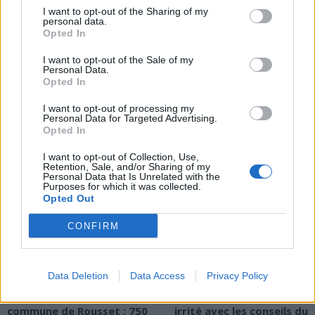
sur 1,97 million d’adultes dans 20 pays a montré qu’ingérer 50 g de
I want to opt-out of the Sharing of my
viande transformée par jour, soit deux tranches de jambon,
personal data.
Opted In
augmente de 15 % le risque de développer un diabète de type 2
dans la décennie suivante.
I want to opt-out of the Sale of my
Personal Data.
Opted In
Il a aussi été prouvé que cette alimentation accroît le risque de
maladies inflammatoires chroniques de l’intestin (maladie de
I want to opt-out of processing my
Personal Data for Targeted Advertising.
Crohn, rectocolite hémorragique) et de cancer colorectal. Enfin,
Opted In
selon l’Inserm, une consommation élevée d’aliments ultra-
transformés est associée à un risque accru de symptômes
I want to opt-out of Collection, Use,
Retention, Sale, and/or Sharing of my
dépressifs et anxieux.
Personal Data that Is Unrelated with the
Purposes for which it was collected.
Opted Out
CONFIRM
Data Deletion
Data Access
Privacy Policy
Article précédent
Article suivant
Crise sanitaire dans la
Soulagez votre intestin
commune de Rousset : 750
irrité avec les conseils du