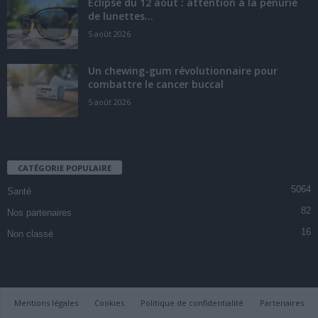
Éclipse du 12 août : attention à la pénurie
de lunettes...
5 août 2026
Un chewing-gum révolutionnaire pour
combattre le cancer buccal
5 août 2026
CATÉGORIE POPULAIRE
5064
Santé
82
Nos partenaires
16
Non classé
Mentions légales
Cookies
Politique de confidentialité
Partenaires