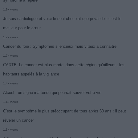
symptôme à repérer
1.9k views
Je suis cardiologue et voici le seul chocolat que je valide : c’est le
meilleur pour le cœur
1.7k views
Cancer du foie : Symptômes silencieux mais vitaux à connaître
1.7k views
CARTE. Le cancer est plus mortel dans cette région qu’ailleurs : les
habitants appelés à la vigilance
1.4k views
Alcool : un signe inattendu qui pourrait sauver votre vie
1.4k views
C’est le symptôme le plus préoccupant de tous après 60 ans : il peut
révéler un cancer
1.3k views