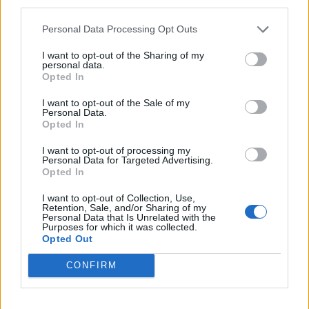
third parties.
Personal Data Processing Opt Outs
Santé
Santé
Santé
Canicule : les conseils
Éclipse du 12 août :
Un chewing-gum
I want to opt-out of the Sharing of my
essentiels des
attention à la pénurie de
révolutionnaire pour
personal data.
cardiologues pour
lunettes de sécurité
combattre le cancer
Opted In
éviter le danger
buccal
I want to opt-out of the Sale of my
Personal Data.
Opted In
LAISSER UN COMMENTAIRE
I want to opt-out of processing my
Personal Data for Targeted Advertising.
Opted In
I want to opt-out of Collection, Use,
Retention, Sale, and/or Sharing of my
Personal Data that Is Unrelated with the
Purposes for which it was collected.
Opted Out
CONFIRM