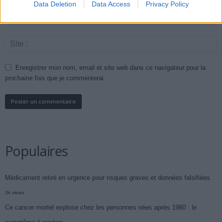
Data Deletion
Data Access
Privacy Policy
Enregistrer mon nom, email et site web dans ce navigateur pour la
prochaine fois que je commenterai.
Populaires
Médicament retiré en urgence pour risques graves et données falsifiées
3k views
Ce cancer mortel explose chez les personnes nées après 1980 : le