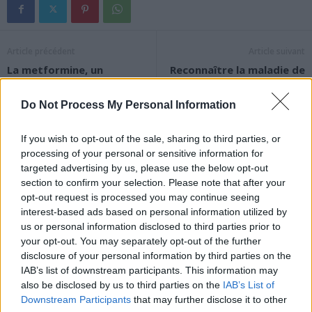
Article précédent
Article suivant
La metformine, un
Reconnaître la maladie de
médicament contre le
Parkinson dès ses
diabète, dévoile un secret
premiers signes pour
Do Not Process My Personal Information
sur le cerveau
mieux la combattre
If you wish to opt-out of the sale, sharing to third parties, or
processing of your personal or sensitive information for
targeted advertising by us, please use the below opt-out
section to confirm your selection. Please note that after your
opt-out request is processed you may continue seeing
interest-based ads based on personal information utilized by
news
us or personal information disclosed to third parties prior to
your opt-out. You may separately opt-out of the further
disclosure of your personal information by third parties on the
ARTICLES CONNEXES
PLUS DE L'AUTEUR
IAB’s list of downstream participants. This information may
also be disclosed by us to third parties on the
IAB’s List of
Downstream Participants
that may further disclose it to other