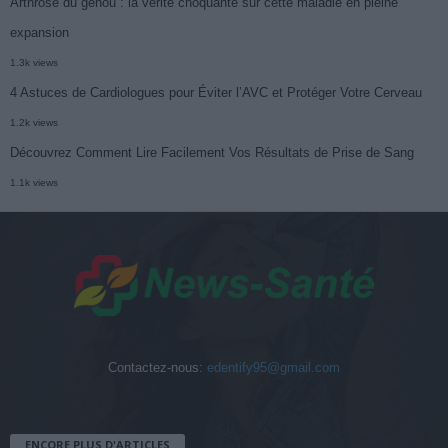
Arthrose du genou : la vérité choquante sur cette maladie en pleine
expansion
1.3k views
4 Astuces de Cardiologues pour Éviter l’AVC et Protéger Votre Cerveau
1.2k views
Découvrez Comment Lire Facilement Vos Résultats de Prise de Sang
1.1k views
Contactez-nous:
edentify95@gmail.com
ENCORE PLUS D'ARTICLES