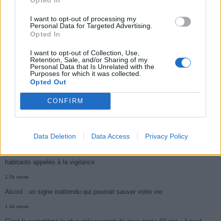
2.9k views
I want to opt-out of processing my
Personal Data for Targeted Advertising.
Ce cancer mortel explose chez les personnes nées après 1980 : le
Opted In
symptôme à repérer
I want to opt-out of Collection, Use,
Retention, Sale, and/or Sharing of my
1.9k views
Personal Data that Is Unrelated with the
Purposes for which it was collected.
Je suis cardiologue et voici le seul chocolat que je valide : c’est le
Opted Out
meilleur pour le cœur
CONFIRM
1.8k views
Cancer du foie : Symptômes silencieux mais vitaux à connaître
1.7k views
Data Deletion
Data Access
Privacy Policy
CARTE. Le cancer est plus mortel dans cette région qu’ailleurs : les
habitants appelés à la vigilance
1.5k views
Alcool : un signe inattendu qui pourrait sauver votre vie
1.4k views