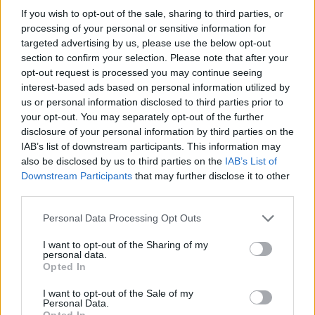
News Santé
If you wish to opt-out of the sale, sharing to third parties, or
processing of your personal or sensitive information for
https://news-sante.fr
targeted advertising by us, please use the below opt-out
section to confirm your selection. Please note that after your
opt-out request is processed you may continue seeing
ARTICLES CONNEXES
PLUS DE L'AUTEUR
interest-based ads based on personal information utilized by
us or personal information disclosed to third parties prior to
your opt-out. You may separately opt-out of the further
disclosure of your personal information by third parties on the
IAB’s list of downstream participants. This information may
Santé
Santé
Santé
also be disclosed by us to third parties on the
IAB’s List of
Canicule : les conseils
Éclipse du 12 août :
Un chewing-gum
Downstream Participants
that may further disclose it to other
essentiels des
attention à la pénurie de
révolutionnaire pour
cardiologues pour
lunettes de sécurité
combattre le cancer
third parties.
éviter le danger
buccal
Personal Data Processing Opt Outs
I want to opt-out of the Sharing of my
personal data.
Opted In
Populaires
I want to opt-out of the Sale of my
Personal Data.
Médicament retiré en urgence pour risques graves et données falsifiées
Opted In