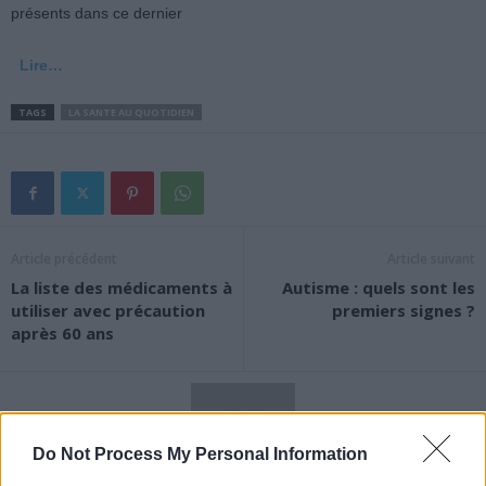
présents dans ce dernier
Lire…
TAGS
LA SANTE AU QUOTIDIEN
Article précédent
Article suivant
La liste des médicaments à
Autisme : quels sont les
utiliser avec précaution
premiers signes ?
après 60 ans
Do Not Process My Personal Information