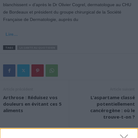
blanchissent » d’après le Dr Olivier Cogrel, dermatologue au CHU
de Bordeaux et président du groupe chirurgical de la Société
Française de Dermatologie, auprès du
Lire…
TAGS
LA SANTE AU QUOTIDIEN
Article précédent
Article suivant
Arthrose : Réduisez vos
L’aspartame classé
douleurs en évitant ces 5
potentiellement
aliments
cancérogène : où le
trouve-t-on ?