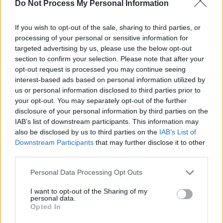
Do Not Process My Personal Information
If you wish to opt-out of the sale, sharing to third parties, or
processing of your personal or sensitive information for
News Santé
targeted advertising by us, please use the below opt-out
section to confirm your selection. Please note that after your
https://news-sante.fr
opt-out request is processed you may continue seeing
interest-based ads based on personal information utilized by
ARTICLES CONNEXES
PLUS DE L'AUTEUR
us or personal information disclosed to third parties prior to
your opt-out. You may separately opt-out of the further
disclosure of your personal information by third parties on the
IAB’s list of downstream participants. This information may
also be disclosed by us to third parties on the
IAB’s List of
Downstream Participants
that may further disclose it to other
Santé
Santé
Santé
third parties.
Canicule : les conseils
Éclipse du 12 août :
Un chewing-gum
essentiels des
attention à la pénurie de
révolutionnaire pour
cardiologues pour
lunettes de sécurité
combattre le cancer
Personal Data Processing Opt Outs
éviter le danger
buccal
I want to opt-out of the Sharing of my
personal data.
Opted In