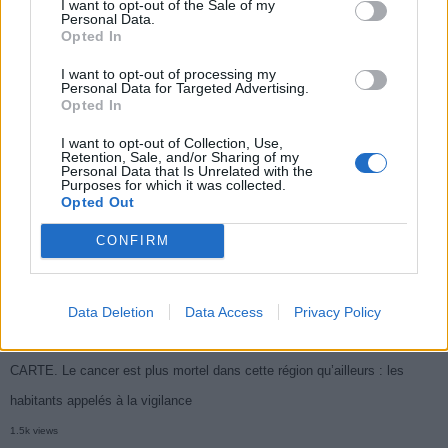
I want to opt-out of the Sale of my
Populaires
Personal Data.
Opted In
Médicament retiré en urgence pour risques graves et données falsifiées
I want to opt-out of processing my
Personal Data for Targeted Advertising.
2.9k views
Opted In
Ce cancer mortel explose chez les personnes nées après 1980 : le
I want to opt-out of Collection, Use,
Retention, Sale, and/or Sharing of my
symptôme à repérer
Personal Data that Is Unrelated with the
Purposes for which it was collected.
1.9k views
Opted Out
Je suis cardiologue et voici le seul chocolat que je valide : c’est le
CONFIRM
meilleur pour le cœur
1.8k views
Cancer du foie : Symptômes silencieux mais vitaux à connaître
Data Deletion
Data Access
Privacy Policy
1.7k views
CARTE. Le cancer est plus mortel dans cette région qu’ailleurs : les
habitants appelés à la vigilance
1.5k views