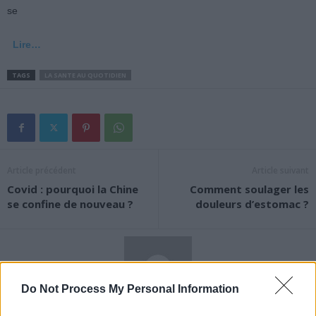
se
Lire…
TAGS
LA SANTE AU QUOTIDIEN
Article précédent
Article suivant
Covid : pourquoi la Chine
Comment soulager les
se confine de nouveau ?
douleurs d’estomac ?
Do Not Process My Personal Information