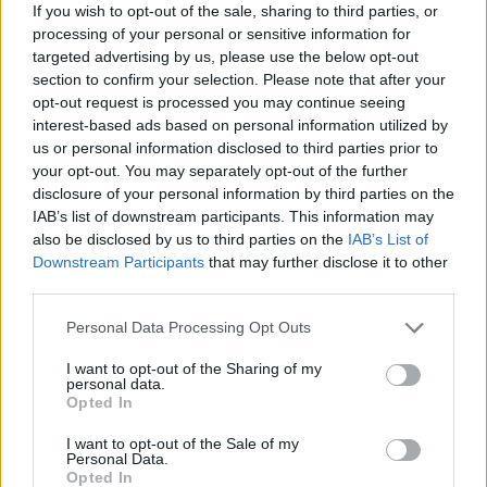
News Santé
If you wish to opt-out of the sale, sharing to third parties, or
https://news-sante.fr
processing of your personal or sensitive information for
targeted advertising by us, please use the below opt-out
section to confirm your selection. Please note that after your
ARTICLES CONNEXES
PLUS DE L'AUTEUR
opt-out request is processed you may continue seeing
interest-based ads based on personal information utilized by
us or personal information disclosed to third parties prior to
your opt-out. You may separately opt-out of the further
disclosure of your personal information by third parties on the
IAB’s list of downstream participants. This information may
Santé
Santé
Santé
also be disclosed by us to third parties on the
IAB’s List of
Canicule : les conseils
Éclipse du 12 août :
Un chewing-gum
essentiels des
attention à la pénurie de
révolutionnaire pour
Downstream Participants
that may further disclose it to other
cardiologues pour
lunettes de sécurité
combattre le cancer
third parties.
éviter le danger
buccal
Personal Data Processing Opt Outs
I want to opt-out of the Sharing of my
personal data.
Populaires
Opted In
I want to opt-out of the Sale of my
Personal Data.
Médicament retiré en urgence pour risques graves et données falsifiées
Opted In