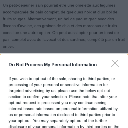
Un petit-déjeuner sain pourrait être une omelette aux légumes
accompagnée de pain complet, de quelques noix et d’un bol de
fruits rouges. Alternativement, un bol de yaourt grec avec des
flocons d’avoine, des graines de chia et des morceaux de fruits
constitue une autre option. On peut aussi opter pour un toast de
pain complet avec de l’avocat et des sardines, complété par un fruit
entier.
Concernant la boisson, il est conseillé d’éviter les jus de fruits
Do Not Process My Personal Information
industriels, souvent riches en sucres rapides et pauvres en fibres.
Mieux vaut consommer des fruits frais pour profiter pleinement de
If you wish to opt-out of the sale, sharing to third parties, or
leurs bienfaits. Une tasse de café ou de thé vert, non sucré, peut
processing of your personal or sensitive information for
également accompagner le repas. La consommation modérée de
targeted advertising by us, please use the below opt-out
café ou de thé a été liée à une diminution du risque de démence.
section to confirm your selection. Please note that after your
opt-out request is processed you may continue seeing
Il est important d’adapter ces conseils en cas de diabète, de
interest-based ads based on personal information utilized by
us or personal information disclosed to third parties prior to
cholestérol élevé ou si l’on suit un régime végétarien. Enfin, en cas
your opt-out. You may separately opt-out of the further
de troubles fréquents, de désorientation ou de difficultés à effectuer
disclosure of your personal information by third parties on the