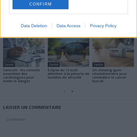
CONFIRM
news
Data Deletion
Data Access
Privacy Policy
ARTICLES CONNEXES
PLUS DE L'AUTEUR
Santé
Santé
Santé
Canicule : les conseils
Éclipse du 12 août :
Un chewing-gum
essentiels des
attention à la pénurie de
révolutionnaire pour
cardiologues pour
lunettes de sécurité
combattre le cancer
éviter le danger
buccal
LAISSER UN COMMENTAIRE