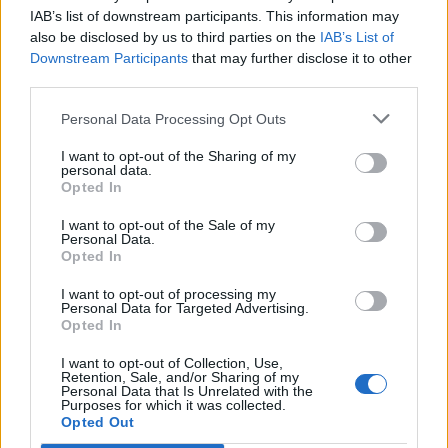
des tâches courantes, il est essentiel de consulter un professionnel
IAB’s list of downstream participants. This information may
de santé. Modifier son petit-déjeuner seul ne suffit pas toujours : un
also be disclosed by us to third parties on the
IAB’s List of
avis médical est recommandé pour rechercher d’éventuelles
Downstream Participants
that may further disclose it to other
causes de troubles cognitifs.
third parties.
Personal Data Processing Opt Outs
I want to opt-out of the Sharing of my
personal data.
Opted In
I want to opt-out of the Sale of my
Article précédent
Article suivant
Personal Data.
Premier cas d’hantavirus
La France en quarantaine
Opted In
transmissible entre
renforcée face au
humains en France
hantavirus : mesures
I want to opt-out of processing my
Personal Data for Targeted Advertising.
d’urgence en place
Opted In
I want to opt-out of Collection, Use,
Retention, Sale, and/or Sharing of my
Personal Data that Is Unrelated with the
Purposes for which it was collected.
Opted Out