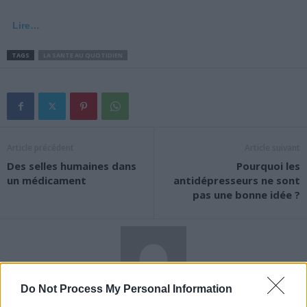
Lire…
TAGS
LA SANTE AU QUOTIDIEN
Article précédent
Article suivant
Des selles humaines dans
Pourquoi les
un médicament
antidépresseurs ne sont
pas une bonne idée ?
Do Not Process My Personal Information
News Santé