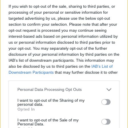
If you wish to opt-out of the sale, sharing to third parties, or
https://news-sante.fr
processing of your personal or sensitive information for
targeted advertising by us, please use the below opt-out
ARTICLES CONNEXES
PLUS DE L'AUTEUR
section to confirm your selection. Please note that after your
opt-out request is processed you may continue seeing
interest-based ads based on personal information utilized by
us or personal information disclosed to third parties prior to
your opt-out. You may separately opt-out of the further
disclosure of your personal information by third parties on the
Santé
Santé
Santé
IAB’s list of downstream participants. This information may
Canicule : les conseils
Éclipse du 12 août :
Un chewing-gum
also be disclosed by us to third parties on the
IAB’s List of
essentiels des
attention à la pénurie de
révolutionnaire pour
cardiologues pour
lunettes de sécurité
combattre le cancer
Downstream Participants
that may further disclose it to other
éviter le danger
buccal
third parties.
Personal Data Processing Opt Outs
I want to opt-out of the Sharing of my
Populaires
personal data.
Opted In
I want to opt-out of the Sale of my
Médicament retiré en urgence pour risques graves et données falsifiées
Personal Data.