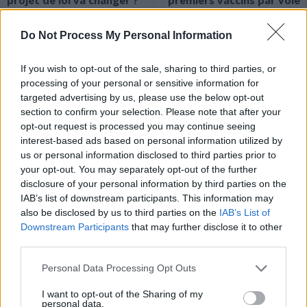
projet de loi va changer ?
premiers vaccins par voie
nasale
Do Not Process My Personal Information
If you wish to opt-out of the sale, sharing to third parties, or
processing of your personal or sensitive information for
targeted advertising by us, please use the below opt-out
section to confirm your selection. Please note that after your
News Santé
opt-out request is processed you may continue seeing
interest-based ads based on personal information utilized by
https://news-sante.fr
us or personal information disclosed to third parties prior to
your opt-out. You may separately opt-out of the further
ARTICLES CONNEXES
PLUS DE L'AUTEUR
disclosure of your personal information by third parties on the
IAB’s list of downstream participants. This information may
also be disclosed by us to third parties on the
IAB’s List of
Downstream Participants
that may further disclose it to other
third parties.
Santé
Santé
Santé
Personal Data Processing Opt Outs
Canicule : les conseils
Éclipse du 12 août :
Un chewing-gum
essentiels des
attention à la pénurie de
révolutionnaire pour
I want to opt-out of the Sharing of my
cardiologues pour
lunettes de sécurité
combattre le cancer
personal data.
éviter le danger
buccal