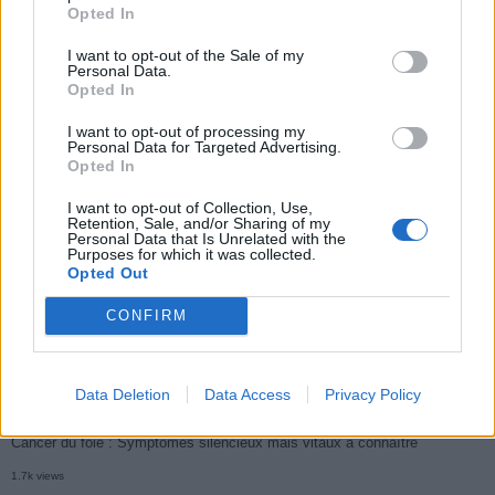
Opted In
I want to opt-out of the Sale of my
Personal Data.
Opted In
Populaires
I want to opt-out of processing my
Personal Data for Targeted Advertising.
Opted In
Médicament retiré en urgence pour risques graves et données falsifiées
I want to opt-out of Collection, Use,
3k views
Retention, Sale, and/or Sharing of my
Personal Data that Is Unrelated with the
Ce cancer mortel explose chez les personnes nées après 1980 : le
Purposes for which it was collected.
Opted Out
symptôme à repérer
1.9k views
CONFIRM
Je suis cardiologue et voici le seul chocolat que je valide : c’est le
meilleur pour le cœur
Data Deletion
Data Access
Privacy Policy
1.7k views
Cancer du foie : Symptômes silencieux mais vitaux à connaître
1.7k views