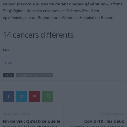
cancer
précoce a augmenté
durant chaque génération
», affirme
Shuji Ogino, dans les colonnes de
ScienceAlert
. Il est
épidémiologiste au Brigham and Women’s Hospital de Boston.
14 cancers différents
Les
Lire…
TAGS
LA SANTE AU QUOTIDIEN
Article précédent
Article suivant
Fin de vie : Qu’est-ce que le
Covid-19 : les deux