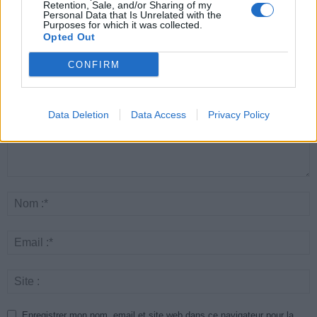
Retention, Sale, and/or Sharing of my
Personal Data that Is Unrelated with the
Purposes for which it was collected.
Opted Out
LAISSER UN COMMENTAIRE
CONFIRM
Data Deletion
Data Access
Privacy Policy
Enregistrer mon nom, email et site web dans ce navigateur pour la