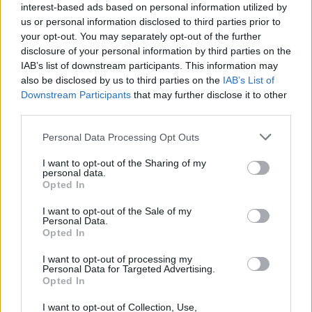
en forme et en sécurité
Stéphane Delajoux opère
interest-based ads based on personal information utilized by
face à 40°C
toujours à Paris
us or personal information disclosed to third parties prior to
your opt-out. You may separately opt-out of the further
disclosure of your personal information by third parties on the
IAB’s list of downstream participants. This information may
also be disclosed by us to third parties on the
IAB’s List of
Downstream Participants
that may further disclose it to other
third parties.
news
Personal Data Processing Opt Outs
I want to opt-out of the Sharing of my
ARTICLES CONNEXES
PLUS DE L'AUTEUR
personal data.
Opted In
I want to opt-out of the Sale of my
Personal Data.
Opted In
Santé
Santé
Santé
I want to opt-out of processing my
Canicule : les conseils
Éclipse du 12 août :
Un chewing-gum
Personal Data for Targeted Advertising.
essentiels des
attention à la pénurie de
révolutionnaire pour
Opted In
cardiologues pour
lunettes de sécurité
combattre le cancer
éviter le danger
buccal
I want to opt-out of Collection, Use,