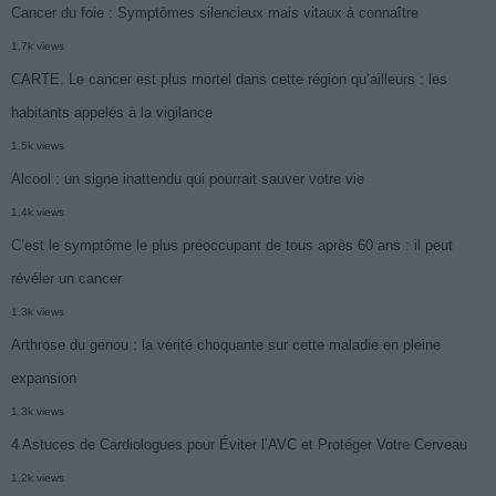
Cancer du foie : Symptômes silencieux mais vitaux à connaître
1.7k views
CARTE. Le cancer est plus mortel dans cette région qu’ailleurs : les
habitants appelés à la vigilance
1.5k views
Alcool : un signe inattendu qui pourrait sauver votre vie
1.4k views
C’est le symptôme le plus préoccupant de tous après 60 ans : il peut
révéler un cancer
1.3k views
Arthrose du genou : la vérité choquante sur cette maladie en pleine
expansion
1.3k views
4 Astuces de Cardiologues pour Éviter l’AVC et Protéger Votre Cerveau
1.2k views