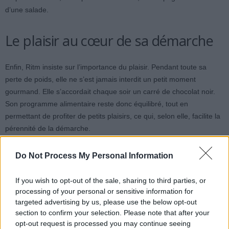
d’une salade.
Le plaisir au cœur de sa démarche
Enfin, Ritm insiste sur l’importance du plaisir. Pendant toute sa
perte de poids, elle ne s’est jamais interdit un petit moment
gourmand. Elle s’accordait chaque soir un carré de chocolat noir.
Son programme alimentaire reste donc équilibré, tout en
permettant de profiter de petits plaisirs, ce qui, selon elle, facilite la
pérennité de la démarche.
Do Not Process My Personal Information
If you wish to opt-out of the sale, sharing to third parties, or
processing of your personal or sensitive information for
targeted advertising by us, please use the below opt-out
Article précédent
Article suivant
section to confirm your selection. Please note that after your
Canicule : Comment rester
Le médecin des stars
opt-out request is processed you may continue seeing