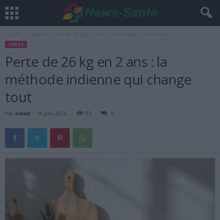
Accueil
Santé
Perte de 26 kg en 2 ans : la méthode indienne qui...
SANTÉ
Perte de 26 kg en 2 ans : la
méthode indienne qui change
tout
Par
news
-
18 juin 2026
93
0