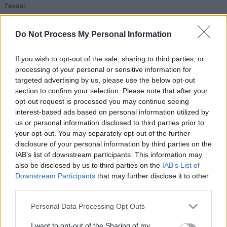
l’essai.
Malgré ces résultats encourageants, il s’agit encore d’un traitement
Do Not Process My Personal Information
expérimental. Un essai de phase 3 est déjà prévu, avec un nombre
plus important de participants, pour confirmer son efficacité et sa
If you wish to opt-out of the sale, sharing to third parties, or
sécurité à plus grande échelle.
processing of your personal or sensitive information for
targeted advertising by us, please use the below opt-out
section to confirm your selection. Please note that after your
Source
:
New GLP-1 Oral Pill Lowers Blood Sugar and Reduces
opt-out request is processed you may continue seeing
Bodyweight
, Mass General Brigham, juin 2026
interest-based ads based on personal information utilized by
us or personal information disclosed to third parties prior to
your opt-out. You may separately opt-out of the further
disclosure of your personal information by third parties on the
IAB’s list of downstream participants. This information may
also be disclosed by us to third parties on the
IAB’s List of
Downstream Participants
that may further disclose it to other
Article précédent
Article suivant
third parties.
Septembre Bouge : la
Ventre Gonflé : Les
grande campagne pour se
Astuces Naturelles pour le
Personal Data Processing Opt Outs
remettre en forme
Dégonfler Facilement
rapidement
I want to opt-out of the Sharing of my