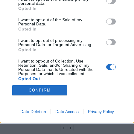
personal data.
Opted In
I want to opt-out of the Sale of my
Personal Data.
Opted In
I want to opt-out of processing my
Personal Data for Targeted Advertising.
news
Opted In
I want to opt-out of Collection, Use,
ARTICLES CONNEXES
PLUS DE L'AUTEUR
Retention, Sale, and/or Sharing of my
Personal Data that Is Unrelated with the
Purposes for which it was collected.
Opted Out
CONFIRM
Santé
Santé
Santé
Canicule : les conseils
Éclipse du 12 août :
Un chewing-gum
essentiels des
attention à la pénurie de
révolutionnaire pour
Data Deletion
Data Access
Privacy Policy
cardiologues pour
lunettes de sécurité
combattre le cancer
éviter le danger
buccal