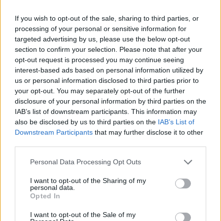
If you wish to opt-out of the sale, sharing to third parties, or
News Santé
processing of your personal or sensitive information for
targeted advertising by us, please use the below opt-out
https://news-sante.fr
section to confirm your selection. Please note that after your
opt-out request is processed you may continue seeing
ARTICLES CONNEXES
PLUS DE L'AUTEUR
interest-based ads based on personal information utilized by
us or personal information disclosed to third parties prior to
your opt-out. You may separately opt-out of the further
disclosure of your personal information by third parties on the
IAB’s list of downstream participants. This information may
also be disclosed by us to third parties on the
IAB’s List of
Santé
Santé
Santé
Downstream Participants
that may further disclose it to other
Canicule : les conseils
Éclipse du 12 août :
Un chewing-gum
third parties.
essentiels des
attention à la pénurie de
révolutionnaire pour
cardiologues pour
lunettes de sécurité
combattre le cancer
éviter le danger
buccal
Personal Data Processing Opt Outs
I want to opt-out of the Sharing of my
personal data.
Opted In
Populaires
I want to opt-out of the Sale of my