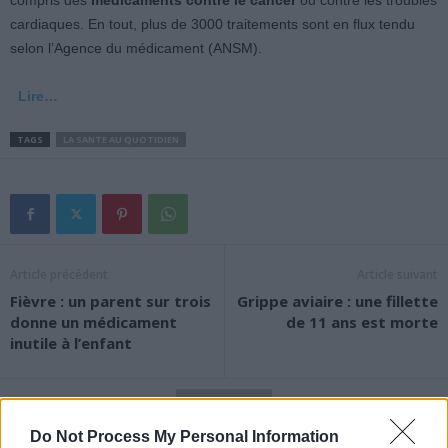
compris des
médicaments contre le cancer
ou contre les troubles
cardiaques. En tout, plus de 3000 traitements sont en flux tendu
selon l’Agence du médicament (ANSM).
Lire…
TAGS
LA SANTE AU QUOTIDIEN
Article précédent
Article suivant
Fièvre : un parent sur trois
Grippe aviaire : une fillette
donne un médicament
de 11 ans est morte
inutile à l’enfant
Do Not Process My Personal Information