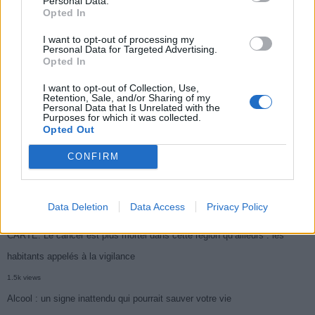
Personal Data.
Opted In
Médicament retiré en urgence pour risques graves et données falsifiées
I want to opt-out of processing my
2.9k views
Personal Data for Targeted Advertising.
Opted In
Ce cancer mortel explose chez les personnes nées après 1980 : le
I want to opt-out of Collection, Use,
symptôme à repérer
Retention, Sale, and/or Sharing of my
Personal Data that Is Unrelated with the
1.9k views
Purposes for which it was collected.
Opted Out
Je suis cardiologue et voici le seul chocolat que je valide : c’est le
meilleur pour le cœur
CONFIRM
1.8k views
Cancer du foie : Symptômes silencieux mais vitaux à connaître
Data Deletion
Data Access
Privacy Policy
1.7k views
CARTE. Le cancer est plus mortel dans cette région qu’ailleurs : les
habitants appelés à la vigilance
1.5k views
Alcool : un signe inattendu qui pourrait sauver votre vie