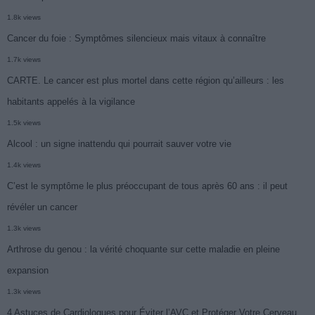
1.8k views
Cancer du foie : Symptômes silencieux mais vitaux à connaître
1.7k views
CARTE. Le cancer est plus mortel dans cette région qu’ailleurs : les
habitants appelés à la vigilance
1.5k views
Alcool : un signe inattendu qui pourrait sauver votre vie
1.4k views
C’est le symptôme le plus préoccupant de tous après 60 ans : il peut
révéler un cancer
1.3k views
Arthrose du genou : la vérité choquante sur cette maladie en pleine
expansion
1.3k views
4 Astuces de Cardiologues pour Éviter l’AVC et Protéger Votre Cerveau