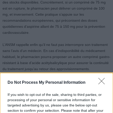
des stocks disponibles. Concrètement, si un comprimé de 75 mg
est en rupture, le pharmacien peut délivrer un comprimé de 100
mg, et inversement. Cette pratique s’appuie sur les
recommandations européennes, qui préconisent des doses
quotidiennes d’aspirine allant de 75 à 150 mg pour la prévention
cardiovasculaire.
L’ANSM rappelle enfin qu’il ne faut pas interrompre son traitement
sans l’avis d’un médecin. En cas d’indisponibilité du médicament
habituel, le pharmacien pourra proposer un autre comprimé gastro-
résistant à base d’acide acétylsalicylique pour assurer la continuité
du traitement jusqu’au retour des approvisionnements.
Do Not Process My Personal Information
If you wish to opt-out of the sale, sharing to third parties, or
processing of your personal or sensitive information for
targeted advertising by us, please use the below opt-out
Article précédent
Article suivant
section to confirm your selection. Please note that after your