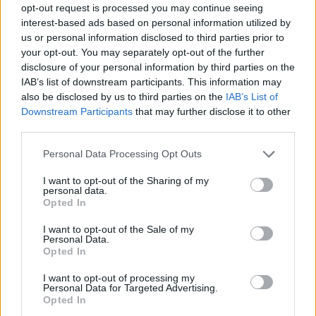
Découvrez pourquoi le
Cancer de la prostate : le
opt-out request is processed you may continue seeing
tennis et le badminton
test révolutionnaire qui
interest-based ads based on personal information utilized by
prolonge votre vie en
sauve des vies
us or personal information disclosed to third parties prior to
pleine forme
your opt-out. You may separately opt-out of the further
disclosure of your personal information by third parties on the
IAB’s list of downstream participants. This information may
also be disclosed by us to third parties on the
IAB’s List of
Downstream Participants
that may further disclose it to other
third parties.
Personal Data Processing Opt Outs
news
I want to opt-out of the Sharing of my
personal data.
ARTICLES CONNEXES
PLUS DE L'AUTEUR
Opted In
I want to opt-out of the Sale of my
Personal Data.
Opted In
I want to opt-out of processing my
Personal Data for Targeted Advertising.
Santé
Santé
Santé
Opted In
Canicule : les conseils
Éclipse du 12 août :
Un chewing-gum
essentiels des
attention à la pénurie de
révolutionnaire pour