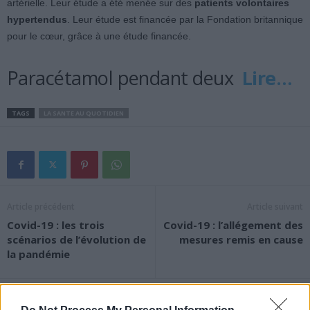
artérielle. Leur étude a été menée sur des
patients volontaires
hypertendus
. Leur étude est financée par la Fondation britannique
pour le cœur, grâce à une étude financée.
Paracétamol pendant deux
Lire…
TAGS
LA SANTE AU QUOTIDIEN
Article précédent
Article suivant
Covid-19 : les trois
Covid-19 : l’allégement des
scénarios de l’évolution de
mesures remis en cause
la pandémie