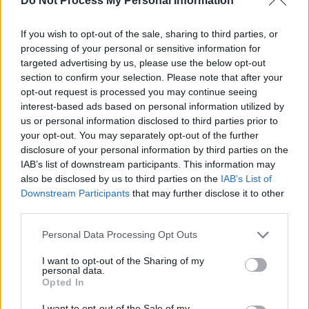
Do Not Process My Personal Information
If you wish to opt-out of the sale, sharing to third parties, or
processing of your personal or sensitive information for
News Santé
targeted advertising by us, please use the below opt-out
https://news-sante.fr
section to confirm your selection. Please note that after your
opt-out request is processed you may continue seeing
interest-based ads based on personal information utilized by
ARTICLES CONNEXES
PLUS DE L'AUTEUR
us or personal information disclosed to third parties prior to
your opt-out. You may separately opt-out of the further
disclosure of your personal information by third parties on the
IAB’s list of downstream participants. This information may
also be disclosed by us to third parties on the
IAB’s List of
Downstream Participants
that may further disclose it to other
Santé
Santé
Santé
third parties.
Canicule : les conseils
Éclipse du 12 août :
Un chewing-gum
essentiels des
attention à la pénurie de
révolutionnaire pour
cardiologues pour
lunettes de sécurité
combattre le cancer
Personal Data Processing Opt Outs
éviter le danger
buccal
I want to opt-out of the Sharing of my
personal data.
Opted In
I want to opt-out of the Sale of my