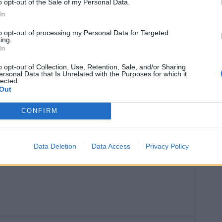
o opt-out of the Sale of my Personal Data.
In
to opt-out of processing my Personal Data for Targeted
ing.
In
o opt-out of Collection, Use, Retention, Sale, and/or Sharing
ersonal Data that Is Unrelated with the Purposes for which it
lected.
Out
Article suivant
le
Épidémie de méningite : tout ce qu’il
CONFIRM
ard
faut savoir pour s’en protéger selon un
médecin
Data Deletion
Data Access
Privacy Policy