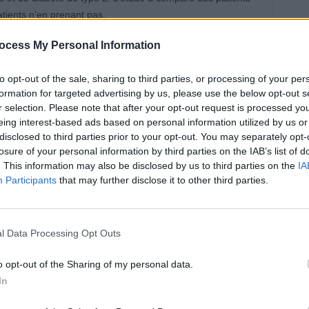
ients n’en prenant pas.
ocess My Personal Information
rs d’agonistes du GLP-1 ont développé une
chez les non-utilisateurs ». « Les taux de goutte étaient
to opt-out of the sale, sharing to third parties, or processing of your per
 chez les utilisateurs de GLP-1 contre 6,6 % chez les
formation for targeted advertising by us, please use the below opt-out s
cain.
r selection. Please note that after your opt-out request is processed y
eing interest-based ads based on personal information utilized by us or
mente le risque de certaines
disclosed to third parties prior to your opt-out. You may separately opt-
losure of your personal information by third parties on the IAB’s list of
. This information may also be disclosed by us to third parties on the
IA
Participants
that may further disclose it to other third parties.
de chirurgie orthopédique à l’Université de Pennsylvanie et
 micro de
NBS News
« ce n’est pas énorme », il souligne
l Data Processing Opt Outs
 même constaté un quasi-doublement du risque de
ale osseuse à cinq ans ».
o opt-out of the Sharing of my personal data.
In