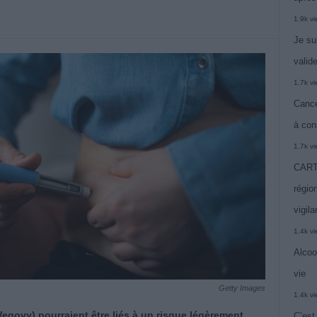
1.9k v
Je su
valide
1.7k v
Cance
à con
1.7k v
CARTE
région
vigil
1.4k v
Alcoo
vie
Getty Images
1.4k v
ovy) pourraient être liés à un risque légèrement
C’est