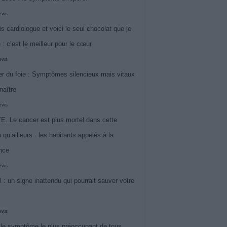
iews
is cardiologue et voici le seul chocolat que je
 : c’est le meilleur pour le cœur
iews
r du foie : Symptômes silencieux mais vitaux
naître
iews
. Le cancer est plus mortel dans cette
 qu’ailleurs : les habitants appelés à la
ance
iews
l : un signe inattendu qui pourrait sauver votre
iews
 le symptôme le plus préoccupant de tous