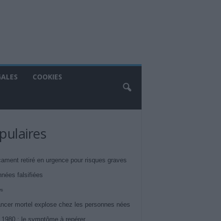
GALES
COOKIES
pulaires
ament retiré en urgence pour risques graves
nnées falsifiées
ws
ncer mortel explose chez les personnes nées
 1980 : le symptôme à repérer