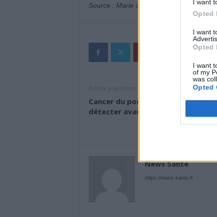
I want t
Source : Marie claire
Opted 
I want 
Advertis
Opted 
I want t
of my P
was col
Opted 
Article précédent
Cancer du poumon : le secret pour 
détecter avant qu’il ne soit trop t
News Santé
https://news-sante.fr