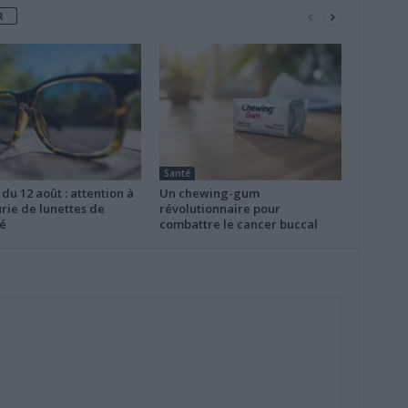
R
Santé
 du 12 août : attention à
Un chewing-gum
rie de lunettes de
révolutionnaire pour
é
combattre le cancer buccal