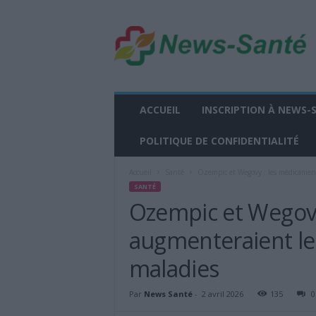
n
e
w
s
-
s
a
ACCUEIL
INSCRIPTION À NEWS-
n
t
POLITIQUE DE CONFIDENTIALITÉ
e
.
Accueil
Santé
Ozempic et Wegovy : les médicament
f
SANTÉ
r
Ozempic et Wegovy
augmenteraient le
maladies
Par
News Santé
-
2 avril 2026
135
0