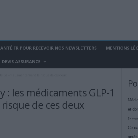
SANTÉ.FR POUR RECEVOIR NOS NEWSLETTERS
MENTIONS LÉ
DEVIS ASSURANCE
s GLP-1 augmenteraient le risque de ces deux...
Po
 : les médicaments GLP-1
Médic
 risque de ces deux
et do
3k vie
Ce ca
après