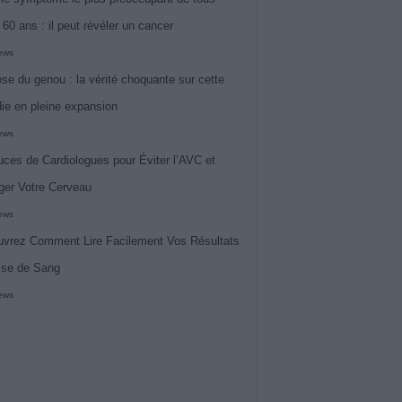
 60 ans : il peut révéler un cancer
iews
ose du genou : la vérité choquante sur cette
ie en pleine expansion
iews
uces de Cardiologues pour Éviter l’AVC et
ger Votre Cerveau
iews
vrez Comment Lire Facilement Vos Résultats
ise de Sang
iews