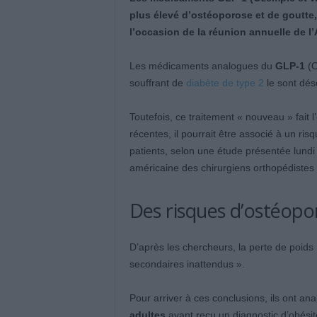
plus élevé d’ostéoporose et de goutte,
l’occasion de la réunion annuelle de l
Les médicaments analogues du
GLP-1
(O
souffrant de
diabète de type 2
le sont dés
Toutefois, ce traitement « nouveau » fait l
récentes, il pourrait être associé à un ris
patients, selon une étude présentée lundi
américaine des chirurgiens orthopédistes 
Des risques d’ostéopo
D’après les chercheurs, la perte de poids
secondaires inattendus ».
Pour arriver à ces conclusions, ils ont a
adultes
ayant reçu un diagnostic d’obésit