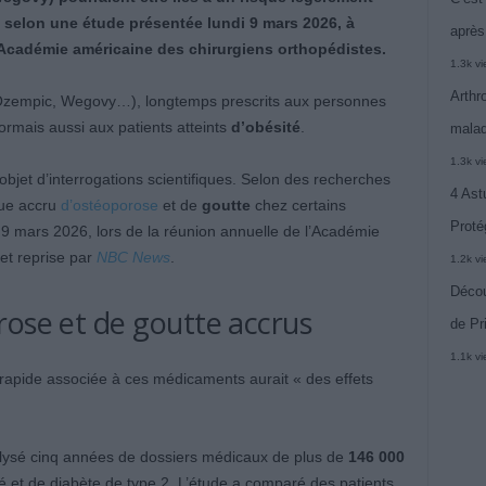
 selon une étude présentée lundi 9 mars 2026, à
après
’Académie américaine des chirurgiens orthopédistes.
1.3k v
Arthr
zempic, Wegovy…), longtemps prescrits aux personnes
ormais aussi aux patients atteints
d’obésité
.
malad
1.3k v
’objet d’interrogations scientifiques. Selon des recherches
4 Ast
que accru
d’ostéoporose
et de
goutte
chez certains
Proté
 9 mars 2026, lors de la réunion annuelle de l’Académie
et reprise par
NBC News
.
1.2k v
Décou
rose et de goutte accrus
de Pr
1.1k v
 rapide associée à ces médicaments aurait « des effets
nalysé cinq années de dossiers médicaux de plus de
146 000
é et de diabète de type 2. L’étude a comparé des patients