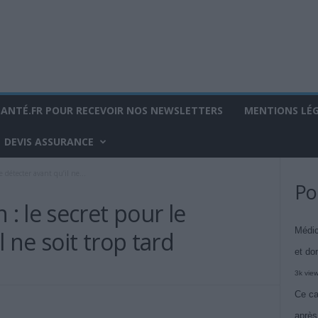
SANTÉ.FR POUR RECEVOIR NOS NEWSLETTERS
MENTIONS LÉ
DEVIS ASSURANCE
 détecter avant qu’il ne...
Po
 le secret pour le
Médic
l ne soit trop tard
et do
3k vie
Ce ca
après