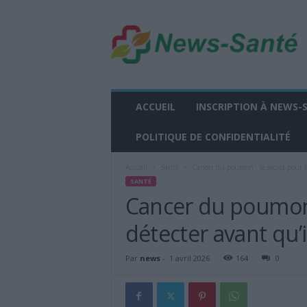
n
e
w
s
-
s
a
ACCUEIL
INSCRIPTION À NEWS-
n
t
POLITIQUE DE CONFIDENTIALITÉ
e
.
Accueil
Santé
Cancer du poumon : le secret pour le
f
SANTÉ
r
Cancer du poumon :
détecter avant qu’i
Par
news
-
1 avril 2026
164
0