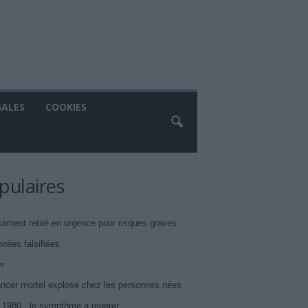
GALES
COOKIES
pulaires
ament retiré en urgence pour risques graves
nnées falsifiées
ws
ncer mortel explose chez les personnes nées
 1980 : le symptôme à repérer