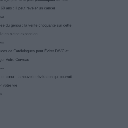
 60 ans : il peut révéler un cancer
iews
ose du genou : la vérité choquante sur cette
ie en pleine expansion
iews
uces de Cardiologues pour Éviter l’AVC et
ger Votre Cerveau
iews
 et cœur : la nouvelle révélation qui pourrait
r votre vie
ws