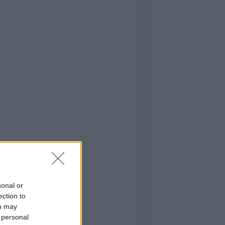
sonal or
ection to
ou may
 personal