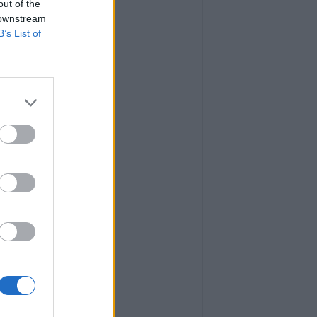
out of the
 downstream
B’s List of