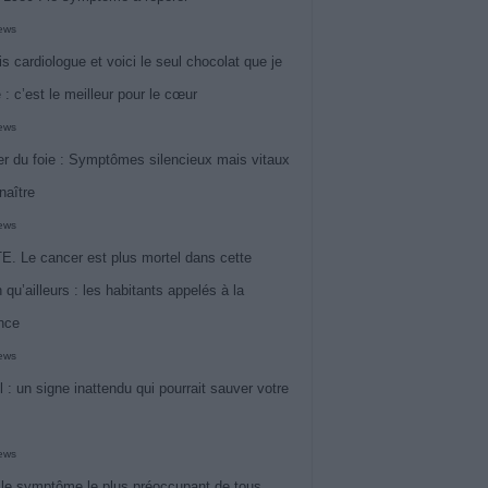
iews
is cardiologue et voici le seul chocolat que je
 : c’est le meilleur pour le cœur
iews
r du foie : Symptômes silencieux mais vitaux
naître
iews
. Le cancer est plus mortel dans cette
 qu’ailleurs : les habitants appelés à la
ance
iews
l : un signe inattendu qui pourrait sauver votre
iews
 le symptôme le plus préoccupant de tous