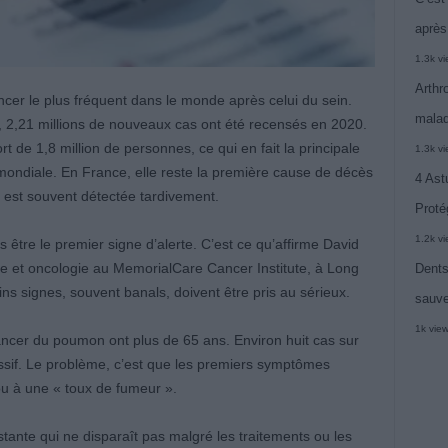
après
1.3k v
Arthr
er le plus fréquent dans le monde après celui du sein.
malad
, 2,21 millions de nouveaux cas ont été recensés en 2020.
de 1,8 million de personnes, ce qui en fait la principale
1.3k v
 mondiale. En France, elle reste la première cause de décès
4 Ast
e est souvent détectée tardivement.
Proté
1.2k v
être le premier signe d’alerte. C’est ce qu’affirme David
e et oncologie au MemorialCare Cancer Institute, à Long
Dents
ins signes, souvent banals, doivent être pris au sérieux.
sauve
1k vie
ancer du poumon ont plus de 65 ans. Environ huit cas sur
 passif. Le problème, c’est que les premiers symptômes
u à une « toux de fumeur ».
ante qui ne disparaît pas malgré les traitements ou les