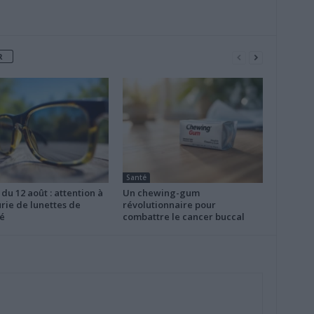
R
Santé
 du 12 août : attention à
Un chewing-gum
rie de lunettes de
révolutionnaire pour
é
combattre le cancer buccal