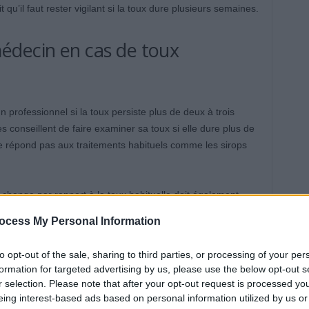
 qu’il faut rester vigilant si la toux dure plusieurs semaines.
édecin en cas de toux
rofessionnel si la toux persiste plus de deux à trois
s conseillent de faire examiner sa toux si elle dure plus de
 ne répond pas aux traitements habituels comme les sirops
 change par rapport à la toux habituelle doit également
fréquentes, une toux qui le réveille la nuit ou une douleur
ocess My Personal Information
e si l’on pense que cela pourrait être dû à la pollution ou à
to opt-out of the sale, sharing to third parties, or processing of your per
formation for targeted advertising by us, please use the below opt-out s
que souvent, le cancer du poumon ne présente aucun
r selection. Please note that after your opt-out request is processed y
ignes peuvent facilement être confondus avec d’autres
eing interest-based ads based on personal information utilized by us or