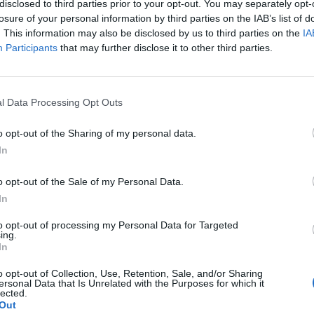
diagnostic précoce.
disclosed to third parties prior to your opt-out. You may separately opt-
losure of your personal information by third parties on the IAB’s list of
. This information may also be disclosed by us to third parties on the
IA
à surveiller
Participants
that may further disclose it to other third parties.
diquer un cancer du poumon. Parmi eux : des infections
 dans les crachats, une douleur lors de la respiration ou
l Data Processing Opt Outs
ne fatigue chronique, ou une perte de poids inexpliquée.
des ongles avec un ramollissement du lit de l’ongle et une
o opt-out of the Sharing of my personal data.
ce, mais c’est plus rare.
In
nt les fumeurs, les ex-fumeurs, les consommateurs de
o opt-out of the Sale of my Personal Data.
lles ayant été exposées à des substances comme l’amiante
In
to opt-out of processing my Personal Data for Targeted
ing.
In
re une radiographie ou un scanner thoracique pour
’une masse suspecte dans les poumons, explique le Dr
o opt-out of Collection, Use, Retention, Sale, and/or Sharing
ersonal Data that Is Unrelated with the Purposes for which it
lected.
Out