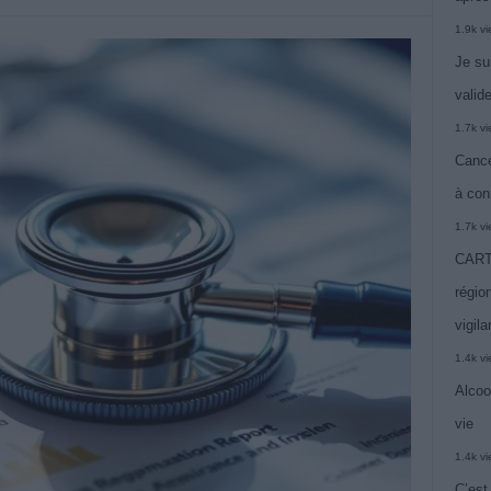
1.9k v
Je su
valide
1.7k v
Cance
à con
1.7k v
CARTE
région
vigil
1.4k v
Alcoo
vie
1.4k v
C’est