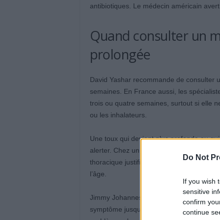
antibiotiques. Le médecin américain avertit
Quand consulter un m
prolongée
David Yashar recommande de consulter un p
semaines. En France aussi, les spécialiste
trois ou quatre semaines, surtout si elle
ou les inhalateurs.
Une toux qui devient plus profonde ou qui
alerter. Chez un fumeur, des quintes plus 
Do Not Pr
thoracique justifient une consultation, mêm
l’âge.
If you wish 
sensitive in
Jimmy Johannes, pneumologue, souligne 
confirm you
symptôme jusqu’à un stade avancé. Les s
continue se