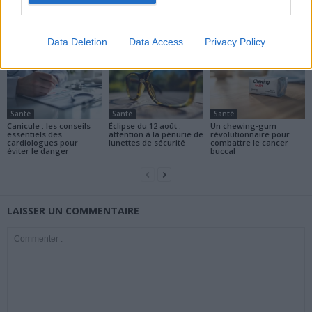
ARTICLES CONNEXES
PLUS DE L'AUTEUR
Data Deletion
Data Access
Privacy Policy
Santé
Santé
Santé
Canicule : les conseils
Éclipse du 12 août :
Un chewing-gum
essentiels des
attention à la pénurie de
révolutionnaire pour
cardiologues pour
lunettes de sécurité
combattre le cancer
éviter le danger
buccal
LAISSER UN COMMENTAIRE