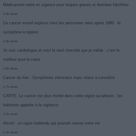
Médicament retiré en urgence pour risques graves et données falsifiées
2.9k views
Ce cancer mortel explose chez les personnes nées après 1980 : le
symptôme à repérer
1.9k views
Je suis cardiologue et voici le seul chocolat que je valide : c’est le
meilleur pour le cœur
1.8k views
Cancer du foie : Symptômes silencieux mais vitaux à connaître
1.7k views
CARTE. Le cancer est plus mortel dans cette région qu’ailleurs : les
habitants appelés à la vigilance
1.5k views
Alcool : un signe inattendu qui pourrait sauver votre vie
1.4k views