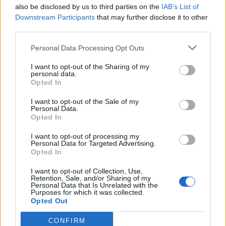
notamment pour prévenir des maladies du cœur ou de la
also be disclosed by us to third parties on the
IAB’s List of
circulation sanguine.
Downstream Participants
that may further disclose it to other
third parties.
Personal Data Processing Opt Outs
I want to opt-out of the Sharing of my
personal data.
Opted In
Article précédent
Article suivant
I want to opt-out of the Sale of my
Découvrez combien de
Transformez vos marches
Personal Data.
minutes marcher après le
quotidiennes en
Opted In
repas pour une digestion
entraînement efficace en 3
parfaite
astuces
I want to opt-out of processing my
Personal Data for Targeted Advertising.
Opted In
I want to opt-out of Collection, Use,
Retention, Sale, and/or Sharing of my
Personal Data that Is Unrelated with the
Purposes for which it was collected.
Opted Out
news
CONFIRM