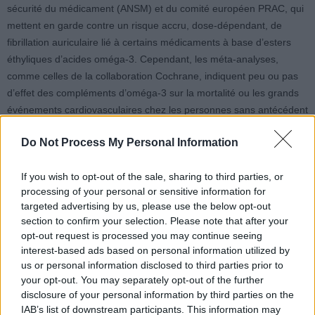
sécurité du médicament (ANSM) et du comité européen PRAC, qui
mettent en garde contre un risque accru, dose-dépendant, de
fibrillation auriculaire lié à certains médicaments à base d’esters
éthyliques d’acides oméga-3. Cependant, les méta-analyses,
comme celles de la collaboration Cochrane, indiquent peu ou pas
d’effet des compléments d’oméga-3 sur la mortalité ou les grands
événements cardiovasculaires chez les personnes sans antécédent
médical.
Do Not Process My Personal Information
Que faire si l’on craint un risque
If you wish to opt-out of the sale, sharing to third parties, or
d’AVC lié aux oméga-3 ?
processing of your personal or sensitive information for
targeted advertising by us, please use the below opt-out
section to confirm your selection. Please note that after your
Selon la British Heart Foundation, il n’est pas nécessaire de
opt-out request is processed you may continue seeing
paniquer. La diététicienne Tracy Parker précise que ces recherches
interest-based ads based on personal information utilized by
us or personal information disclosed to third parties prior to
ne devraient pas inquiéter ceux qui prennent déjà des
your opt-out. You may separately opt-out of the further
compléments d’huile de poisson. Elle ajoute cependant que ce
disclosure of your personal information by third parties on the
n’est pas une raison pour en commencer sans avis médical,
IAB’s list of downstream participants. This information may