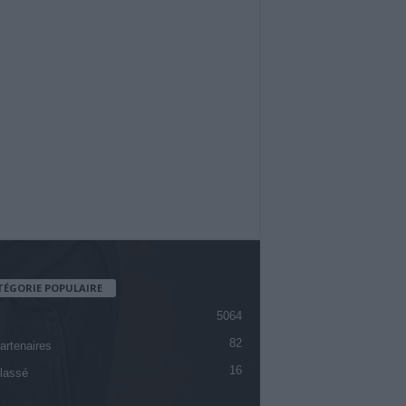
TÉGORIE POPULAIRE
5064
82
artenaires
16
lassé