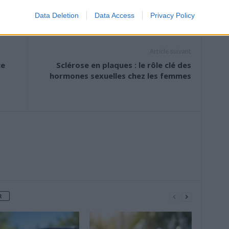
Data Deletion
Data Access
Privacy Policy
Article suivant
ce
Sclérose en plaques : le rôle clé des
hormones sexuelles chez les femmes
R