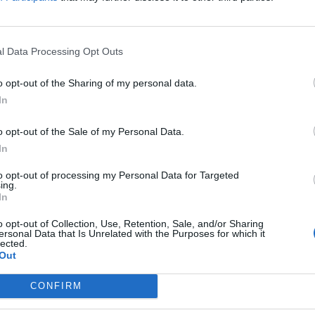
l Data Processing Opt Outs
nce, ces résultats suggèrent qu’incorporer des œufs
quotidiennement, peut faire partie d’une stratégie pour
o opt-out of the Sharing of my personal data.
steur de Lille rappelle toutefois qu’il est essentiel
In
type méditerranéen. Celle-ci privilégie les légumes, les
ètes, l’huile d’olive et le poisson. L’activité physique et un
o opt-out of the Sale of my Personal Data.
portant dans la prévention.
In
to opt-out of processing my Personal Data for Targeted
rolémie, ayant des antécédents de maladies
ing.
In
consulter leur médecin avant d’augmenter leur
t riche en cholestérol. Il faut rappeler que cette étude
o opt-out of Collection, Use, Retention, Sale, and/or Sharing
 population spécifique aux États-Unis. La prévention de la
ersonal Data that Is Unrelated with the Purposes for which it
lected.
ul aliment, mais les œufs peuvent constituer un allié
Out
e santé.
CONFIRM