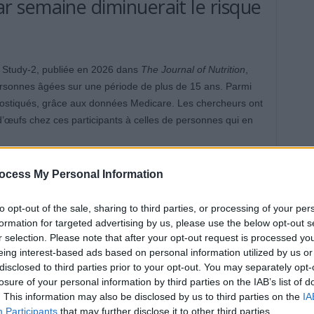
 semaine diminuerait le risque
h Study‑2, publiée en 2026 dans
The Journal of Nutrition
,
personnes âgées sur une période de plus de 15 ans. Parmi
gnostiqués, grâce aux données Medicare. Les chercheurs ont
œufs chez ces participants à celles de personnes qui en
 ceux qui ne mangeaient pas ou très peu d’œufs, ceux qui
ocess My Personal Information
ent environ 17 % de risque en moins de développer la
is par semaine présentaient une réduction du risque
to opt-out of the sale, sharing to third parties, or processing of your per
d’au moins 5 fois par semaine, soit presque un œuf par
formation for targeted advertising by us, please use the below opt-out s
r selection. Please note that after your opt-out request is processed y
ue d’environ 27 %. Cependant, les chercheurs précisent que
eing interest-based ads based on personal information utilized by us or
tion et ne prouvent pas une relation de cause à effet. De
disclosed to third parties prior to your opt-out. You may separately opt-
énéralement un mode de vie très sain.
losure of your personal information by third parties on the IAB’s list of
. This information may also be disclosed by us to third parties on the
IA
parmi d’autres pour la santé
Participants
that may further disclose it to other third parties.