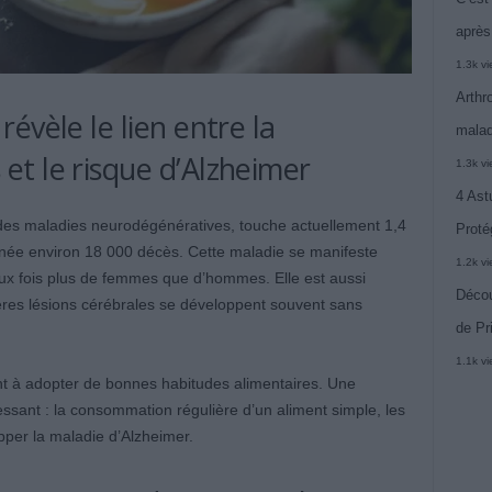
après
1.3k v
Arthr
évèle le lien entre la
malad
t le risque d’Alzheimer
1.3k v
4 Ast
 des maladies neurodégénératives, touche actuellement 1,4
Proté
nnée environ 18 000 décès. Cette maladie se manifeste
1.2k v
ux fois plus de femmes que d’hommes. Elle est aussi
Décou
mières lésions cérébrales se développent souvent sans
de Pr
1.1k v
 à adopter de bonnes habitudes alimentaires. Une
essant : la consommation régulière d’un aliment simple, les
pper la maladie d’Alzheimer.