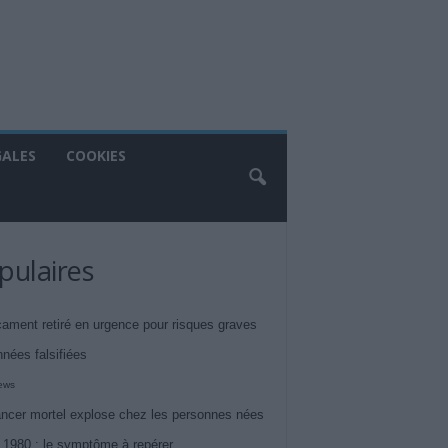
GALES
COOKIES
pulaires
ament retiré en urgence pour risques graves
nnées falsifiées
iews
ncer mortel explose chez les personnes nées
 1980 : le symptôme à repérer