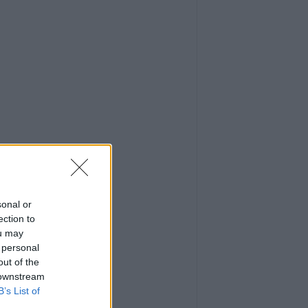
sonal or
ection to
ou may
 personal
out of the
 downstream
B’s List of