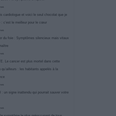
iews
is cardiologue et voici le seul chocolat que je
 : c’est le meilleur pour le cœur
iews
r du foie : Symptômes silencieux mais vitaux
naître
iews
. Le cancer est plus mortel dans cette
 qu’ailleurs : les habitants appelés à la
ance
iews
l : un signe inattendu qui pourrait sauver votre
iews
 le symptôme le plus préoccupant de tous