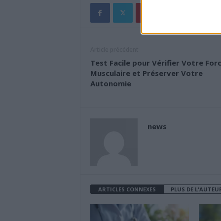
Article précédent
Test Facile pour Vérifier Votre For
Musculaire et Préserver Votre
Autonomie
news
ARTICLES CONNEXES
PLUS DE L'AUTEU