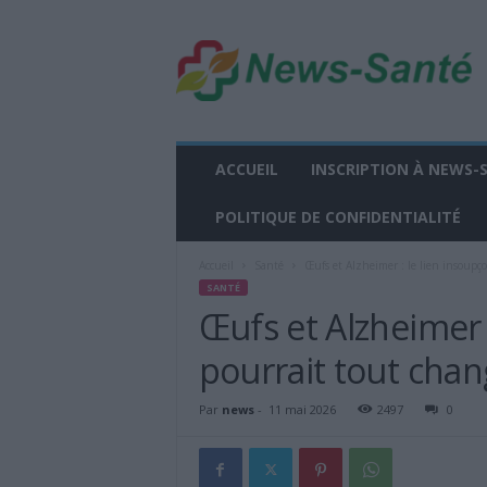
n
e
w
s
-
s
a
ACCUEIL
INSCRIPTION À NEWS-
n
t
POLITIQUE DE CONFIDENTIALITÉ
e
.
Accueil
Santé
Œufs et Alzheimer : le lien insoupç
f
SANTÉ
r
Œufs et Alzheimer 
pourrait tout chan
Par
news
-
11 mai 2026
2497
0