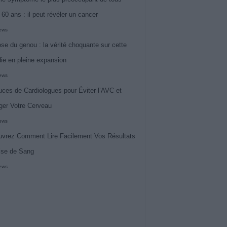
 60 ans : il peut révéler un cancer
iews
ose du genou : la vérité choquante sur cette
ie en pleine expansion
iews
uces de Cardiologues pour Éviter l’AVC et
ger Votre Cerveau
iews
vrez Comment Lire Facilement Vos Résultats
ise de Sang
iews