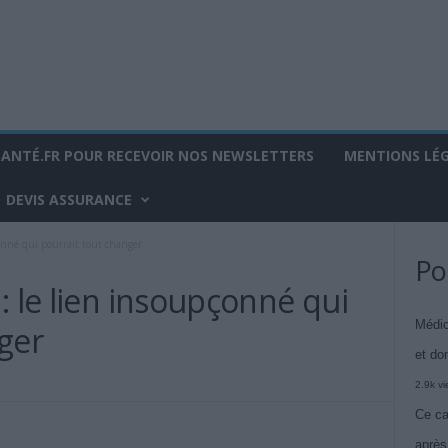
SANTÉ.FR POUR RECEVOIR NOS NEWSLETTERS
MENTIONS LÉ
DEVIS ASSURANCE
onné qui pourrait tout changer
Po
: le lien insoupçonné qui
Médic
ger
et do
2.9k v
Ce ca
après