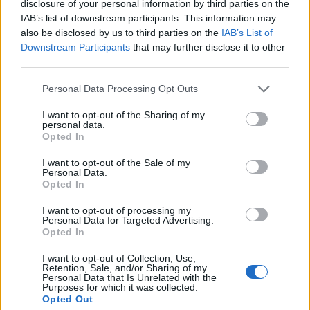
disclosure of your personal information by third parties on the
marche, mieux c’est, et le seuil nécessaire pour en tirer des
IAB’s list of downstream participants. This information may
bénéfices est plus bas que ce que l’on pense. » Une motivation
also be disclosed by us to third parties on the
IAB’s List of
Downstream Participants
that may further disclose it to other
supplémentaire pour encourager ceux qui hésitent à se lancer dans
third parties.
une activité simple mais efficace.
Personal Data Processing Opt Outs
I want to opt-out of the Sharing of my
personal data.
Opted In
I want to opt-out of the Sale of my
Article précédent
Article suivant
Personal Data.
Opted In
Vaincre les maladies
Polypes colorectaux : le
cardiaques : découvrez les
mal invisible qui peut
I want to opt-out of processing my
secrets pour protéger
devenir une menace
Personal Data for Targeted Advertising.
votre cœur
mortelle
Opted In
I want to opt-out of Collection, Use,
Retention, Sale, and/or Sharing of my
Personal Data that Is Unrelated with the
Purposes for which it was collected.
Opted Out