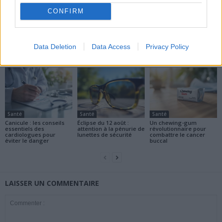
CONFIRM
news
Data Deletion
Data Access
Privacy Policy
ARTICLES CONNEXES
PLUS DE L'AUTEUR
Santé
Santé
Santé
Canicule : les conseils
Éclipse du 12 août :
Un chewing-gum
essentiels des
attention à la pénurie de
révolutionnaire pour
cardiologues pour
lunettes de sécurité
combattre le cancer
éviter le danger
buccal
LAISSER UN COMMENTAIRE