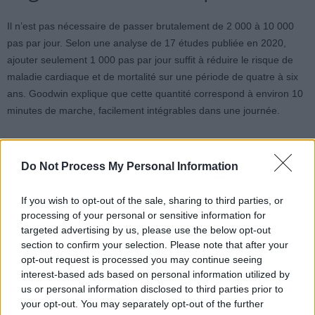
Il n’est pas nécessaire de passer brutalement de 2 000 à 10 000
pas par jour. Selon une analyse de 17 études publiée en 2020,
ajouter seulement 1 000 pas par jour suffit à réduire le risque de
maladie cardiaque et de mortalité sur une période de quatre à six
ans. Goodwin explique que cette quantité correspond à environ 10
minutes de marche, facilement intégrables dans une journée.
Pour ceux qui n’apprécient pas la marche, il existe d’autres astuces
pour augmenter leur activité : garer sa voiture plus loin, prendre les
Do Not Process My Personal Information
escaliers plutôt que l’ascenseur ou descendre un ou deux arrêts
plus tôt lors des transports en commun. Selon Evan Brittain,
If you wish to opt-out of the sale, sharing to third parties, or
cardiologue à l’université Vanderbilt, le fait de concentrer l’effort sur
processing of your personal or sensitive information for
le week-end ne nuit pas aux bénéfices, à condition de rester actif
targeted advertising by us, please use the below opt-out
section to confirm your selection. Please note that after your
sur le long terme. Cependant, la régularité reste essentielle, car
opt-out request is processed you may continue seeing
beaucoup de personnes ne parviennent pas à maintenir cette
interest-based ads based on personal information utilized by
dynamique sur le long terme.
us or personal information disclosed to third parties prior to
your opt-out. You may separately opt-out of the further
Malgré cette difficulté, Brittain insiste sur une idée clé : « Plus on