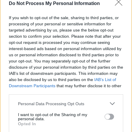
Do Not Process My Personal Information
If you wish to opt-out of the sale, sharing to third parties, or
processing of your personal or sensitive information for
News Santé
targeted advertising by us, please use the below opt-out
section to confirm your selection. Please note that after your
https://news-sante.fr
opt-out request is processed you may continue seeing
interest-based ads based on personal information utilized by
us or personal information disclosed to third parties prior to
ARTICLES CONNEXES
PLUS DE L'AUTEUR
your opt-out. You may separately opt-out of the further
disclosure of your personal information by third parties on the
IAB’s list of downstream participants. This information may
also be disclosed by us to third parties on the
IAB’s List of
Downstream Participants
that may further disclose it to other
Santé
Santé
Santé
third parties.
Canicule : les conseils
Éclipse du 12 août :
Un chewing-gum
essentiels des
attention à la pénurie de
révolutionnaire pour
Personal Data Processing Opt Outs
cardiologues pour
lunettes de sécurité
combattre le cancer
éviter le danger
buccal
I want to opt-out of the Sharing of my
personal data.
Opted In