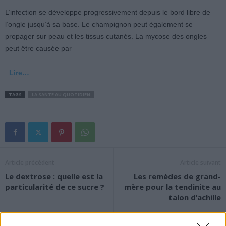
L’infection se développe progressivement depuis le bord libre de
l’ongle jusqu’à sa base. Le champignon peut également se
propager sur peau et les tissus cutanés. La mycose des ongles
peut être causée par
Lire…
TAGS
LA SANTE AU QUOTIDIEN
Article précédent
Article suivant
Le dextrose : quelle est la
Les remèdes de grand-
particularité de ce sucre ?
mère pour la tendinite au
talon d’achille