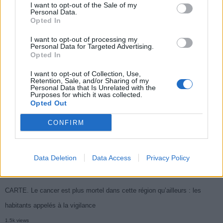
I want to opt-out of the Sale of my
Populaires
Personal Data.
Opted In
I want to opt-out of processing my
Médicament retiré en urgence pour risques graves et données falsifiées
Personal Data for Targeted Advertising.
Opted In
2.9k views
Ce cancer mortel explose chez les personnes nées après 1980 : le
I want to opt-out of Collection, Use,
Retention, Sale, and/or Sharing of my
symptôme à repérer
Personal Data that Is Unrelated with the
Purposes for which it was collected.
1.9k views
Opted Out
Je suis cardiologue et voici le seul chocolat que je valide : c’est le
CONFIRM
meilleur pour le cœur
1.7k views
Data Deletion
Data Access
Privacy Policy
Cancer du foie : Symptômes silencieux mais vitaux à connaître
1.7k views
CARTE. Le cancer est plus mortel dans cette région qu’ailleurs : les
habitants appelés à la vigilance
1.5k views