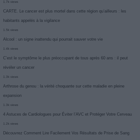
1.7k views
CARTE. Le cancer est plus mortel dans cette région qu’ailleurs : les
habitants appelés à la vigilance
1.5k views
Alcool : un signe inattendu qui pourrait sauver votre vie
1.4k views
C’est le symptôme le plus préoccupant de tous après 60 ans : il peut
révéler un cancer
1.3k views
Arthrose du genou : la vérité choquante sur cette maladie en pleine
expansion
1.3k views
4 Astuces de Cardiologues pour Éviter l’AVC et Protéger Votre Cerveau
1.2k views
Découvrez Comment Lire Facilement Vos Résultats de Prise de Sang