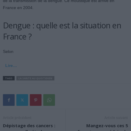
de la transmission de la dengue. Ce moustique est arrivé en
France en 2004.
Dengue : quelle est la situation en
France ?
Selon
Lire…
TAGS
LA SANTE AU QUOTIDIEN
Article précédent
Article suivant
Dépistage des cancers :
Mangez-vous ces 5