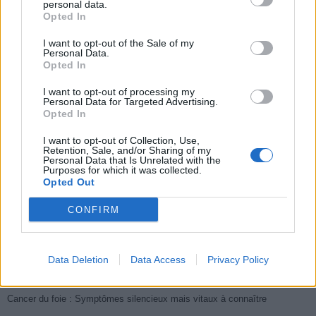
cardiologues pour
personal data.
lunettes de sécurité
combattre le cancer
éviter le danger
buccal
Opted In
I want to opt-out of the Sale of my
Personal Data.
Opted In
Populaires
I want to opt-out of processing my
Personal Data for Targeted Advertising.
Opted In
Médicament retiré en urgence pour risques graves et données falsifiées
I want to opt-out of Collection, Use,
Retention, Sale, and/or Sharing of my
2.9k views
Personal Data that Is Unrelated with the
Purposes for which it was collected.
Ce cancer mortel explose chez les personnes nées après 1980 : le
Opted Out
symptôme à repérer
CONFIRM
1.9k views
Je suis cardiologue et voici le seul chocolat que je valide : c’est le
meilleur pour le cœur
Data Deletion
Data Access
Privacy Policy
1.7k views
Cancer du foie : Symptômes silencieux mais vitaux à connaître