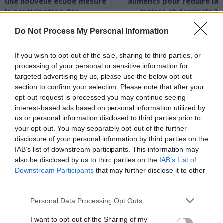
une nouvelle étude mesure
aliments pour réduire la
la participation des
graisse abdominale ?
Français
Do Not Process My Personal Information
If you wish to opt-out of the sale, sharing to third parties, or
processing of your personal or sensitive information for
targeted advertising by us, please use the below opt-out
section to confirm your selection. Please note that after your
opt-out request is processed you may continue seeing
News Santé
interest-based ads based on personal information utilized by
https://news-sante.fr
us or personal information disclosed to third parties prior to
your opt-out. You may separately opt-out of the further
disclosure of your personal information by third parties on the
ARTICLES CONNEXES
PLUS DE L'AUTEUR
IAB’s list of downstream participants. This information may
also be disclosed by us to third parties on the
IAB’s List of
Downstream Participants
that may further disclose it to other
third parties.
Personal Data Processing Opt Outs
Santé
Santé
Santé
Canicule : les conseils
Éclipse du 12 août :
Un chewing-gum
I want to opt-out of the Sharing of my
essentiels des
attention à la pénurie de
révolutionnaire pour