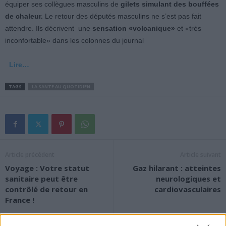
équiper ses collègues masculins de
gilets simulant des bouffées
de chaleur.
Le retour des députés masculins ne s’est pas fait
attendre. Ils décrivent une
sensation «volcanique»
et «très
inconfortable» dans les colonnes du journal
Lire…
TAGS
LA SANTE AU QUOTIDIEN
Article précédent
Article suivant
Voyage : Votre statut
Gaz hilarant : atteintes
sanitaire peut être
neurologiques et
contrôlé de retour en
cardiovasculaires
France !