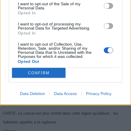
I want to opt-out of the Sale of my
Populaires
Personal Data.
Opted In
I want to opt-out of processing my
Médicament retiré en urgence pour risques graves et données falsifiées
Personal Data for Targeted Advertising.
Opted In
2.9k views
Ce cancer mortel explose chez les personnes nées après 1980 : le
I want to opt-out of Collection, Use,
Retention, Sale, and/or Sharing of my
symptôme à repérer
Personal Data that Is Unrelated with the
Purposes for which it was collected.
1.9k views
Opted Out
Je suis cardiologue et voici le seul chocolat que je valide : c’est le
CONFIRM
meilleur pour le cœur
1.8k views
Data Deletion
Data Access
Privacy Policy
Cancer du foie : Symptômes silencieux mais vitaux à connaître
1.7k views
CARTE. Le cancer est plus mortel dans cette région qu’ailleurs : les
habitants appelés à la vigilance
1.5k views