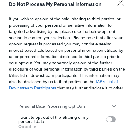
Do Not Process My Personal Information
If you wish to opt-out of the sale, sharing to third parties, or
processing of your personal or sensitive information for
targeted advertising by us, please use the below opt-out
News Santé
section to confirm your selection. Please note that after your
https://news-sante.fr
opt-out request is processed you may continue seeing
interest-based ads based on personal information utilized by
us or personal information disclosed to third parties prior to
ARTICLES CONNEXES
PLUS DE L'AUTEUR
your opt-out. You may separately opt-out of the further
disclosure of your personal information by third parties on the
IAB’s list of downstream participants. This information may
also be disclosed by us to third parties on the
IAB’s List of
Downstream Participants
that may further disclose it to other
third parties.
Santé
Santé
Santé
Canicule : les conseils
Éclipse du 12 août :
Un chewing-gum
essentiels des
attention à la pénurie de
révolutionnaire pour
Personal Data Processing Opt Outs
cardiologues pour
lunettes de sécurité
combattre le cancer
éviter le danger
buccal
I want to opt-out of the Sharing of my
personal data.
Opted In